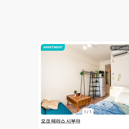
APARTMENT
1
/
1
오크 테라스 시부야