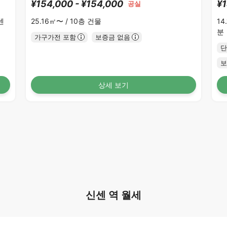
¥154,000 - ¥154,000
¥1
공실
센
25.16㎡〜 /
10층 건물
14
분
가구가전 포함
보증금 없음
단
보
상세 보기
신센 역 월세