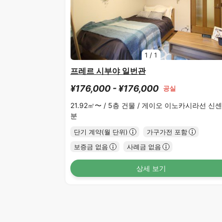
1
/
1
프레르 시부야 일번관
¥176,000 - ¥176,000
공실
21.92㎡〜 /
5층 건물 /
게이오 이노카시라선 신센
분
단기 계약(월 단위)
가구가전 포함
보증금 없음
사례금 없음
상세 보기