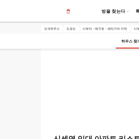
방을 찾는다
오크하우스
도쿄도
시부야・메구로・세타가야 지역
시
하우스 찾
신센역 임대 아파트 리스