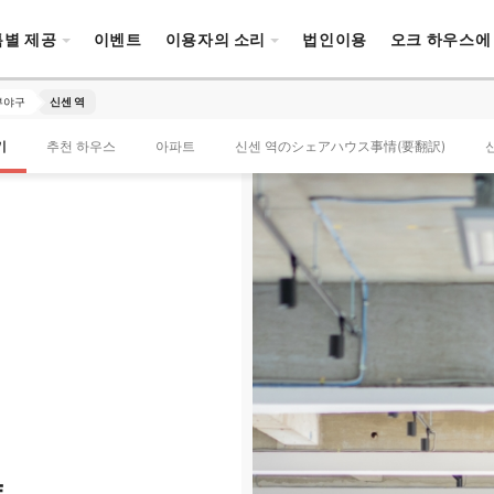
특별 제공
이벤트
이용자의 소리
법인이용
오크 하우스에
부야구
신센 역
기
추천 하우스
아파트
신센 역のシェアハウス事情(要翻訳)
트