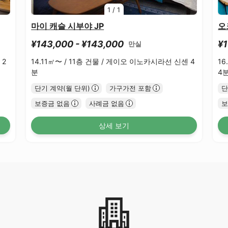
1
/
1
마이 캐슬 시부야 JP
오
¥143,000 - ¥143,000
¥1
만실
 2
14.11㎡〜 /
11층 건물 /
게이오 이노카시라선 신센 4
16
분
4
단기 계약(월 단위)
가구가전 포함
단
보증금 없음
사례금 없음
보
상세 보기