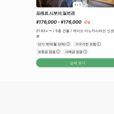
1
/
1
프레르 시부야 일번관
¥176,000 - ¥176,000
공실
21.92㎡〜 /
5층 건물 /
게이오 이노카시라선 신센
분
단기 계약(월 단위)
가구가전 포함
보증금 없음
사례금 없음
상세 보기