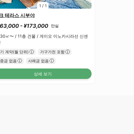
1
/
1
크 테라스 시부야
63,000 - ¥173,000
만실
.30㎡〜 /
11층 건물 /
게이오 이노카시라선 신센
분
기 계약(월 단위)
가구가전 포함
증금 없음
사례금 없음
상세 보기