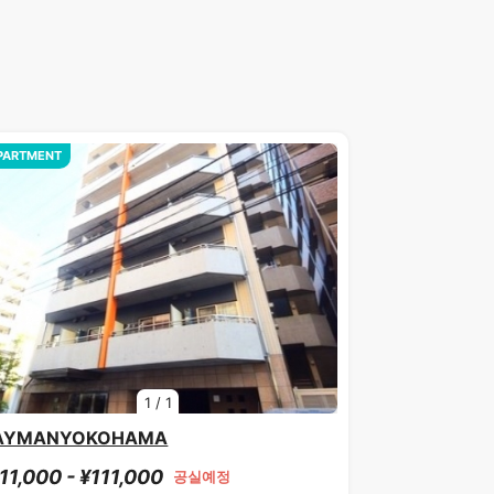
PARTMENT
1
/
1
AYMANYOKOHAMA
11,000 - ¥111,000
공실예정