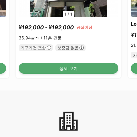
1
/
1
L
¥192,000 - ¥192,000
공실예정
¥1
36.94㎡〜 /
11층 건물
21
가구가전 포함
보증금 없음
가
상세 보기