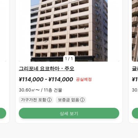
1
/
1
그리포네 요코하마・주오
글
¥114,000 - ¥114,000
¥1
공실예정
30.60㎡〜 /
11층 건물
30
가구가전 포함
보증금 없음
상세 보기