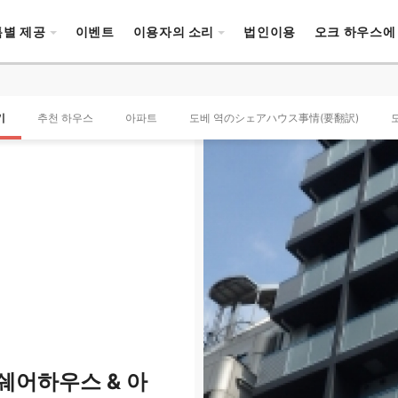
특별 제공
이벤트
이용자의 소리
법인이용
오크 하우스에
기
추천 하우스
아파트
도베 역のシェアハウス事情(要翻訳)
쉐어하우스 & 아