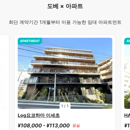
도베 × 아파트
최단 계약기간 1개월부터 이용 가능한 임대 아파트먼트
APARTMENT
A
1
/
1
Log요코하마 이세초
H
¥108,000 - ¥113,000
¥1
공실