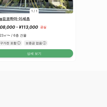
1
/
1
og요코하마 이세초
08,000 - ¥113,000
공실
.23㎡〜 /
6층 건물
구가전 포함
보증금 없음
상세 보기