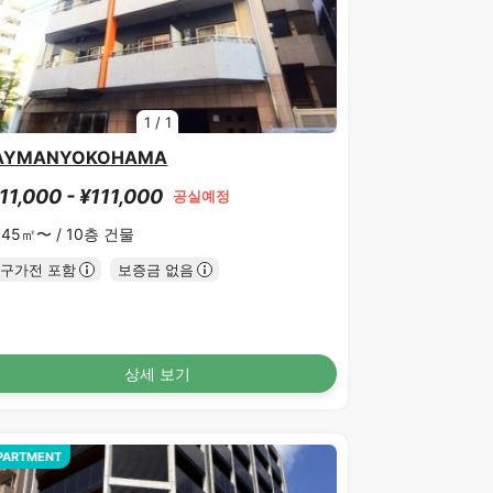
1
/
1
AYMANYOKOHAMA
11,000 - ¥111,000
공실예정
.45㎡〜 /
10층 건물
구가전 포함
보증금 없음
상세 보기
PARTMENT