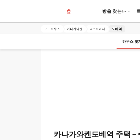
방을 찾는다
오크하우스
카나가와켄
요코하마시
도베 역
하우스 찾
카나가와켄도베역 주택 – 