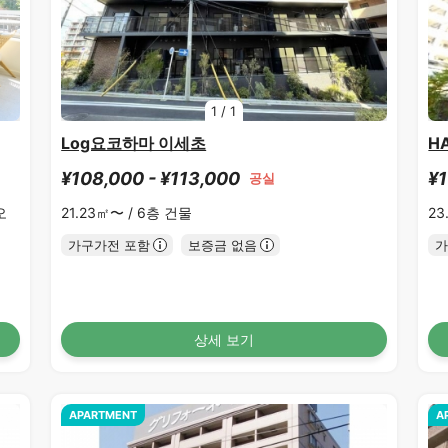
1
/
1
Log요코하마 이세초
H
¥108,000 - ¥113,000
¥1
공실
오
21.23㎡〜 /
6층 건물
23
가구가전 포함
보증금 없음
가
상세 보기
APARTMENT
A