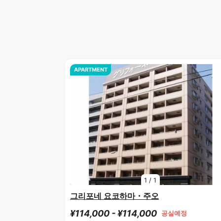
APARTMENT
1
/
1
그리포네 요코하마・주오
¥114,000 - ¥114,000
공실예정