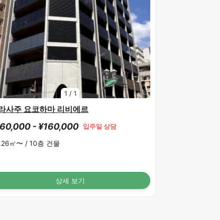
1
/
1
라사주 요코하마 리비에르
60,000 - ¥160,000
입주일 상담
.26㎡〜 /
10층 건물
상세 보기