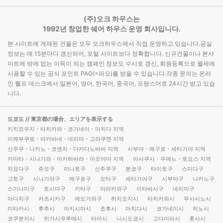
(주)오크 하우스는
1992년 창업한 쉐어 하우스 운영 회사입니다.
본 사이트에 게재된 건물은 모두 오크하우스에서 직접 운영하고 있습니다.공실
정보는 매 15분마다 갱신되어, 포털 사이트보다 정확합니다. 신규건물이나 본사
이트에 밖에 없는 이득이 되는 캠페인 정보도 수시로 갱신, 회원등록으로 월세에
사용할 수 있는 공식 포인트 PAO(=파오)를 받을 수 있습니다.각종 문의는 온라
인 헬프 데스크에서 일본어, 영어, 한국어, 중국어, 프랑스어로 24시간 받고 있습
니다.
도쿄도
// 東京都の場合、エリアを表示する
키치죠우지・타치카와・코가네이・마치다 지역
이케부쿠로・아카바네・네리마・고라쿠엔 지역
신주쿠・나카노・코엔지・다카다노바바 지역
시부야・메구로・세타가야 지역
카마타・시나가와・아키하바라・아오야마 지역
아사쿠사・우에노・토요스 지역
치요다구
쥬오구
미나토구
신주쿠구
분쿄구
타이토구
스미다구
고토구
시나가와구
메구로구
오타구
세타가야구
시부야구
나카노구
스기나미구
토시마구
키타구
아라카와구
이타바시구
네리마구
아다치구
카츠시카구
에도가와구
하치오지시
타치카와시
무사시노시
미타카시
후추시
아키시마시
쵸후시
마치다시
코가네이시
히노시
코쿠분지시
히가시쿠루메시
타마시
니시도쿄시
고다이라시
훗사시