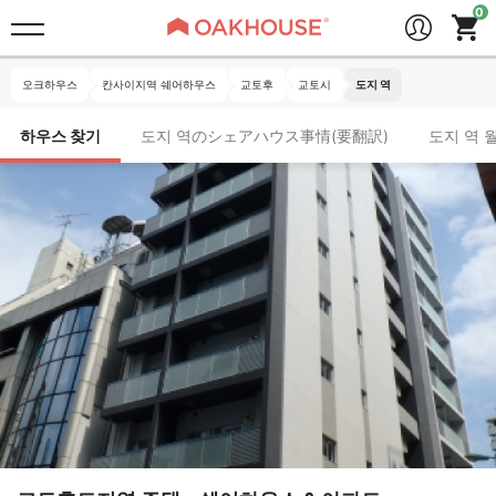
오크하우스
칸사이지역 쉐어하우스
교토후
교토시
도지 역
하우스 찾기
도지 역のシェアハウス事情(要翻訳)
도지 역 