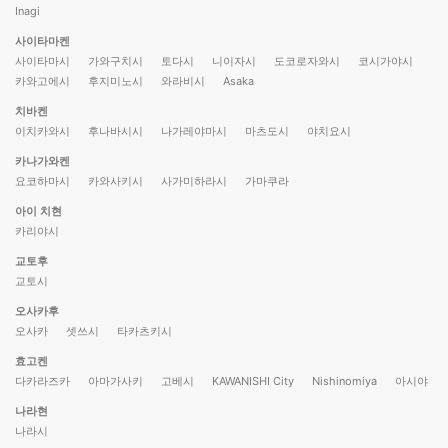
Inagi
사이타마켄
사이타마시
가와구치시
토다시
니이자시
도코로자와시
코시가야시
카와고에시
후지미노시
와라비시
Asaka
치바켄
이치카와시
후나바시시
나가레야마시
마츠도시
야치요시
카나가와켄
요코하마시
카와사키시
사가미하라시
가마쿠라
아이 치현
카리야시
교토후
교토시
오사카후
오사카
셋쓰시
타카츠키시
효고켄
다카라즈카
아마가사키
고베시
KAWANISHI City
Nishinomiya
아시야
나라현
나라시