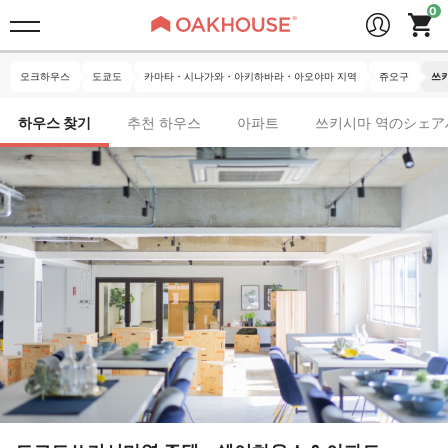
오크하우스
도쿄도
카마타・시나가와・아키하바라・아오야마 지역
쥬오구
쓰
하우스 찾기
추천 하우스
아파트
쓰키시마 역のシェア