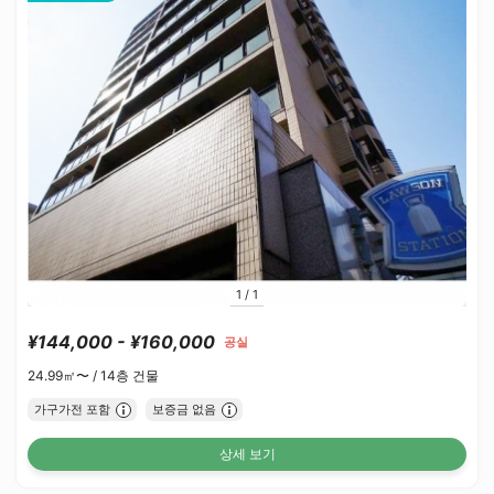
1
/
1
¥144,000 - ¥160,000
공실
24.99㎡〜 /
14층 건물
가구가전 포함
보증금 없음
상세 보기