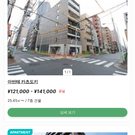
1
/
1
아반테 카츠도키
¥121,000 - ¥141,000
공실
25.45㎡〜 /
7층 건물
상세 보기
APARTMENT