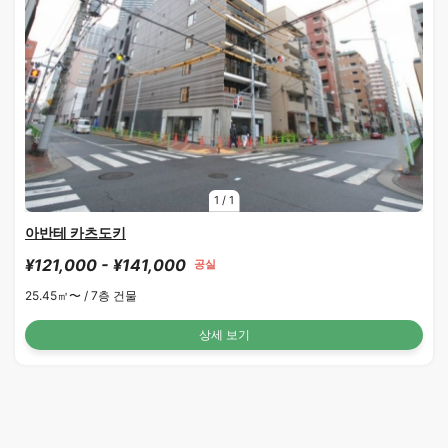
1
/
1
아반테 카츠도키
¥121,000 - ¥141,000
공실
25.45㎡〜 /
7층 건물
상세 보기