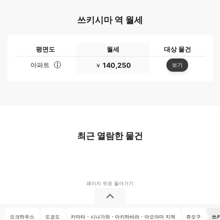
쓰키시마 역 월세
평면도
월세
대상 물건
아파트
140,250
보기
￥
최근 열람한 물건
오크하우스
도쿄도
카마타・시나가와・아키하바라・아오야마 지역
쥬오구
쓰