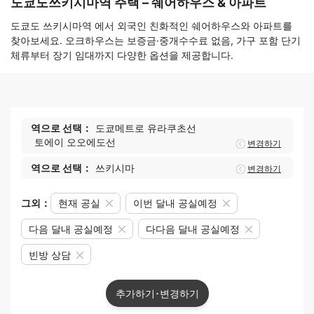
도쿄도쓰키시마역 주택 – 쉐어하우스 & 아파트
도쿄도 쓰키시마역 에서 외국인 친화적인 쉐어하우스와 아파트를
찾아보세요. 오크하우스는 보증금·중개수수료 없음, 가구 포함 단기
체류부터 장기 임대까지 다양한 옵션을 제공합니다.
역으로 선택：
도쿄메트로 유라쿠초선
토에이 오오에도선
변경하기
역으로 선택：
쓰키시마
변경하기
그외：
현재 공실
이번 달내 공실예정
다음 달내 공실예정
다다음 달내 공실예정
빈방 상담
추가하기･변경하기