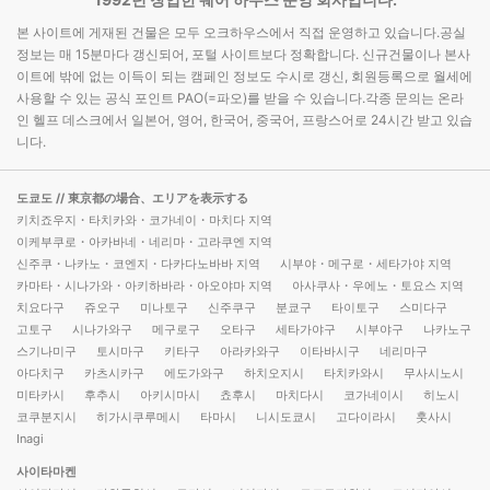
본 사이트에 게재된 건물은 모두 오크하우스에서 직접 운영하고 있습니다.공실
정보는 매 15분마다 갱신되어, 포털 사이트보다 정확합니다. 신규건물이나 본사
이트에 밖에 없는 이득이 되는 캠페인 정보도 수시로 갱신, 회원등록으로 월세에
사용할 수 있는 공식 포인트 PAO(=파오)를 받을 수 있습니다.각종 문의는 온라
인 헬프 데스크에서 일본어, 영어, 한국어, 중국어, 프랑스어로 24시간 받고 있습
니다.
도쿄도
// 東京都の場合、エリアを表示する
키치죠우지・타치카와・코가네이・마치다 지역
이케부쿠로・아카바네・네리마・고라쿠엔 지역
신주쿠・나카노・코엔지・다카다노바바 지역
시부야・메구로・세타가야 지역
카마타・시나가와・아키하바라・아오야마 지역
아사쿠사・우에노・토요스 지역
치요다구
쥬오구
미나토구
신주쿠구
분쿄구
타이토구
스미다구
고토구
시나가와구
메구로구
오타구
세타가야구
시부야구
나카노구
스기나미구
토시마구
키타구
아라카와구
이타바시구
네리마구
아다치구
카츠시카구
에도가와구
하치오지시
타치카와시
무사시노시
미타카시
후추시
아키시마시
쵸후시
마치다시
코가네이시
히노시
코쿠분지시
히가시쿠루메시
타마시
니시도쿄시
고다이라시
훗사시
Inagi
사이타마켄