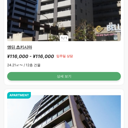
1
/
1
앤딘 츠키시마
¥116,000 - ¥116,000
입주일 상담
24.21㎡〜 /
12층 건물
상세 보기
APARTMENT