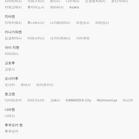
사이타마시
가와구치시
토다시
니이자시
도코로자와시
코시가야시
카와고에시
후지미노시
와라비시
Asaka
치바켄
이치카와시
후나바시시
나가레야마시
마츠도시
야치요시
카나가와켄
요코하마시
카와사키시
사가미하라시
가마쿠라
아이 치현
카리야시
교토후
교토시
오사카후
오사카
셋쓰시
타카츠키시
효고켄
다카라즈카
아마가사키
고베시
KAWANISHI City
Nishinomiya
아시야
나라현
나라시
후쿠오카 현
후쿠오카