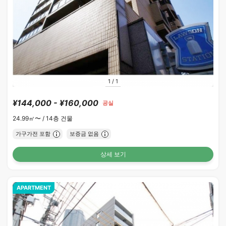
1
/
1
¥144,000 - ¥160,000
공실
24.99㎡〜 /
14층 건물
가구가전 포함
보증금 없음
상세 보기
APARTMENT