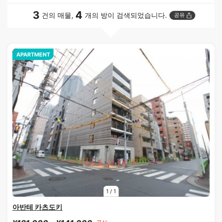
3
4
건의 매물,
개의 방이 검색되었습니다.
공유
APARTMENT
1
/
1
아반테 카츠도키