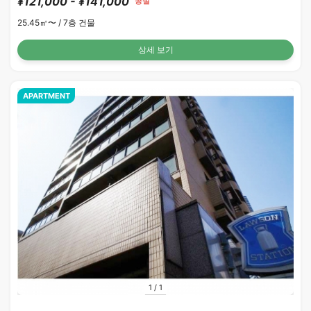
¥121,000 - ¥141,000
공실
25.45㎡〜 /
7층 건물
상세 보기
APARTMENT
1
/
1