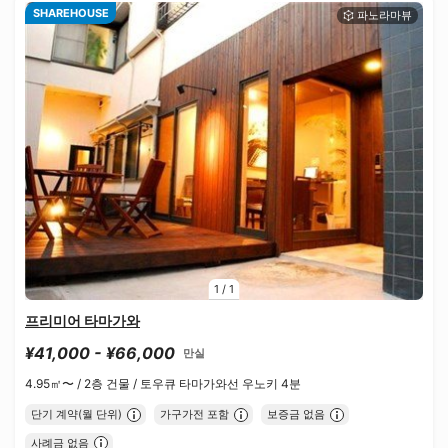
SHAREHOUSE
1
/
1
프리미어 타마가와
¥41,000 - ¥66,000
만실
4.95㎡〜 /
2층 건물 /
토우큐 타마가와선 우노키 4분
단기 계약(월 단위)
가구가전 포함
보증금 없음
사례금 없음