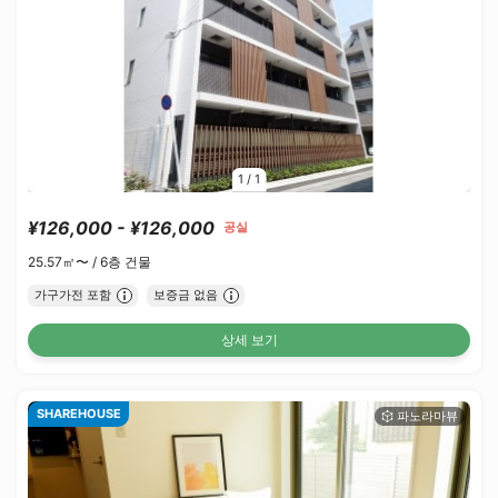
1
/
1
¥126,000 - ¥126,000
공실
25.57㎡〜 /
6층 건물
가구가전 포함
보증금 없음
상세 보기
SHAREHOUSE