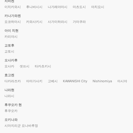
치바켄
이치카와시
후나바시시
나가레야마시
마츠도시
야치요시
카나가와켄
요코하마시
카와사키시
사가미하라시
가마쿠라
아이 치현
카리야시
교토후
교토시
오사카후
오사카
셋쓰시
타카츠키시
효고켄
다카라즈카
아마가사키
고베시
KAWANISHI City
Nishinomiya
아시야
나라현
나라시
후쿠오카 현
후쿠오카
오키나와
시마지리군 요나바루정