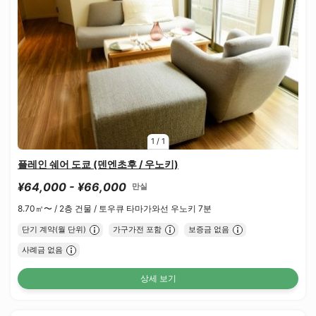
1
/
1
플레인 쉐어 도쿄 (덴엔초후 / 우노키)
¥64,000 - ¥66,000
만실
8.70㎡〜 /
2층 건물 /
토우큐 타마가와선 우노키 7분
단기 계약(월 단위)
가구가전 포함
보증금 없음
사례금 없음
상세 보기