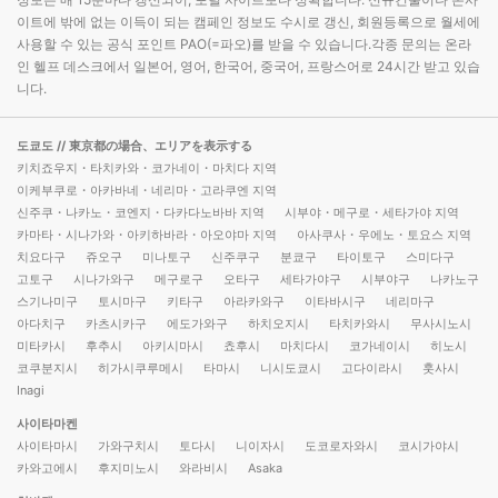
이트에 밖에 없는 이득이 되는 캠페인 정보도 수시로 갱신, 회원등록으로 월세에
사용할 수 있는 공식 포인트 PAO(=파오)를 받을 수 있습니다.각종 문의는 온라
인 헬프 데스크에서 일본어, 영어, 한국어, 중국어, 프랑스어로 24시간 받고 있습
니다.
도쿄도
// 東京都の場合、エリアを表示する
키치죠우지・타치카와・코가네이・마치다 지역
이케부쿠로・아카바네・네리마・고라쿠엔 지역
신주쿠・나카노・코엔지・다카다노바바 지역
시부야・메구로・세타가야 지역
카마타・시나가와・아키하바라・아오야마 지역
아사쿠사・우에노・토요스 지역
치요다구
쥬오구
미나토구
신주쿠구
분쿄구
타이토구
스미다구
고토구
시나가와구
메구로구
오타구
세타가야구
시부야구
나카노구
스기나미구
토시마구
키타구
아라카와구
이타바시구
네리마구
아다치구
카츠시카구
에도가와구
하치오지시
타치카와시
무사시노시
미타카시
후추시
아키시마시
쵸후시
마치다시
코가네이시
히노시
코쿠분지시
히가시쿠루메시
타마시
니시도쿄시
고다이라시
훗사시
Inagi
사이타마켄
사이타마시
가와구치시
토다시
니이자시
도코로자와시
코시가야시
카와고에시
후지미노시
와라비시
Asaka