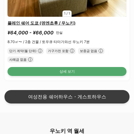
1
/
1
플레인 쉐어 도쿄 (덴엔초후 / 우노키)
¥64,000 - ¥66,000
만실
8.70㎡〜 /
2층 건물 /
토우큐 타마가와선 우노키 7분
단기 계약(월 단위)
가구가전 포함
보증금 없음
사례금 없음
상세 보기
여성전용 쉐어하우스・게스트하우스
우노키 역 월세