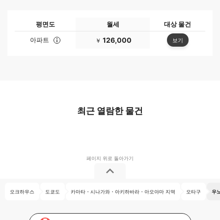
평면도
월세
대상 물건
아파트
126,000
보기
￥
최근 열람한 물건
오크하우스
도쿄도
카마타・시나가와・아키하바라・아오야마 지역
오타구
우노