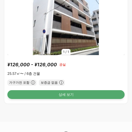
1
/
1
¥126,000 - ¥126,000
공실
25.57㎡〜 /
6층 건물
가구가전 포함
보증금 없음
상세 보기