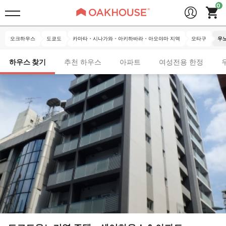
오크하우스
도쿄도
카마타・시나가와・아키하바라・아오야마 지역
오타구
우노
하우스 찾기
추천 하우스
아파트
여성전용 한정