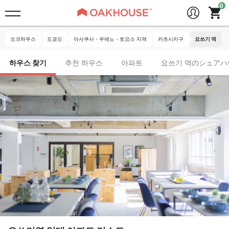
오크하우스
도쿄도
아사쿠사・우에노・토요스 지역
카츠시카구
요쓰기 역
하우스 찾기
추천 하우스
아파트
요쓰기 역のシェアハ