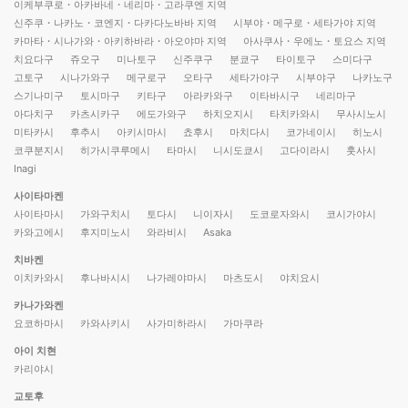
이케부쿠로・아카바네・네리마・고라쿠엔 지역
신주쿠・나카노・코엔지・다카다노바바 지역
시부야・메구로・세타가야 지역
카마타・시나가와・아키하바라・아오야마 지역
아사쿠사・우에노・토요스 지역
치요다구
쥬오구
미나토구
신주쿠구
분쿄구
타이토구
스미다구
고토구
시나가와구
메구로구
오타구
세타가야구
시부야구
나카노구
스기나미구
토시마구
키타구
아라카와구
이타바시구
네리마구
아다치구
카츠시카구
에도가와구
하치오지시
타치카와시
무사시노시
미타카시
후추시
아키시마시
쵸후시
마치다시
코가네이시
히노시
코쿠분지시
히가시쿠루메시
타마시
니시도쿄시
고다이라시
훗사시
Inagi
사이타마켄
사이타마시
가와구치시
토다시
니이자시
도코로자와시
코시가야시
카와고에시
후지미노시
와라비시
Asaka
치바켄
이치카와시
후나바시시
나가레야마시
마츠도시
야치요시
카나가와켄
요코하마시
카와사키시
사가미하라시
가마쿠라
아이 치현
카리야시
교토후