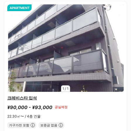
APARTMENT
1
/
1
크레비스타 입석
¥90,000 - ¥93,000
공실예정
22.30㎡〜 /
4층 건물
가구가전 포함
보증금 없음