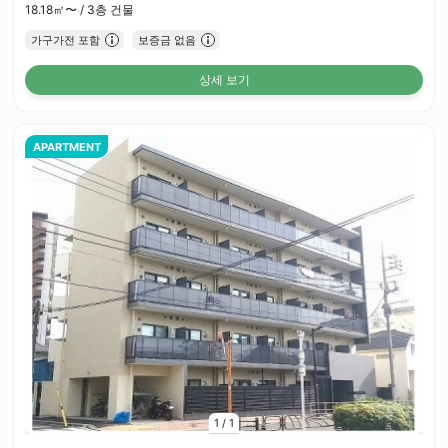
18.18㎡〜 /
3층 건물
가구가전 포함
보증금 없음
상세 보기
APARTMENT
1
/
1