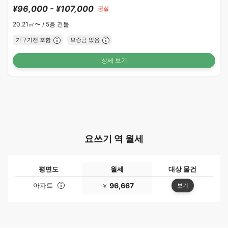
¥96,000 - ¥107,000
공실
20.21㎡〜 /
5층 건물
가구가전 포함
보증금 없음
상세 보기
요쓰기 역 월세
평면도
월세
대상 물건
아파트
96,667
보기
￥