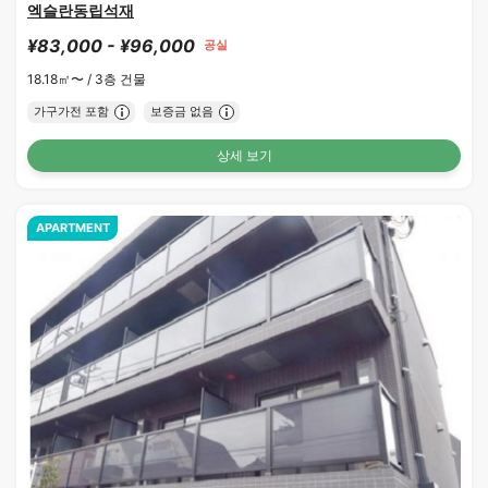
엑슬란동립석재
¥83,000 - ¥96,000
공실
18.18㎡〜 /
3층 건물
가구가전 포함
보증금 없음
상세 보기
APARTMENT