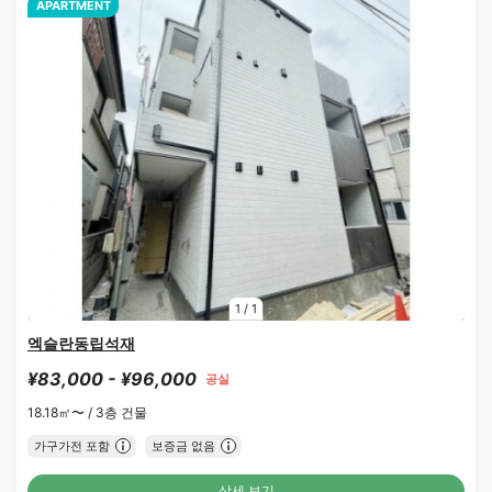
APARTMENT
1
/
1
엑슬란동립석재
¥83,000 - ¥96,000
공실
18.18㎡〜 /
3층 건물
가구가전 포함
보증금 없음
상세 보기