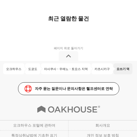
최근 열람한 물건
오크하우스
도쿄도
아사쿠사・우에노・토요스 지역
카츠시카구
요쓰기 역
자주 묻는 질문이나 문의사항은 헬프센터로 연락
오크하우스 포털에 관하여
회사개요
특정상취납법에 기초한 표기
개인 정보 보호 방침