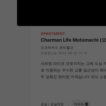
APARTMENT
Charman Life Motomachi
오크하우스 관리물건
최종갱신일 2026-08-07 12:15
샤르망 라이프 모토마치는 고베 도심 
로 이용하는 우수한 교통 접근성이 최
두 갖춰진 편리한 지역입니다 외식 쇼
공실 / 공실예정
아파트