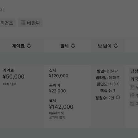
보기
옥외건조
베란다
계약료
월세
방 넓이
계약료
집세
남성
방넓이
24㎡
¥
120,000
¥50,000
방타입
아파트
외국
평면도
1LDK
※1회 납부
공익비
¥22,000
객실수
1
정원수
2인
월세
¥142,000
※임대료 및
공익비 합계