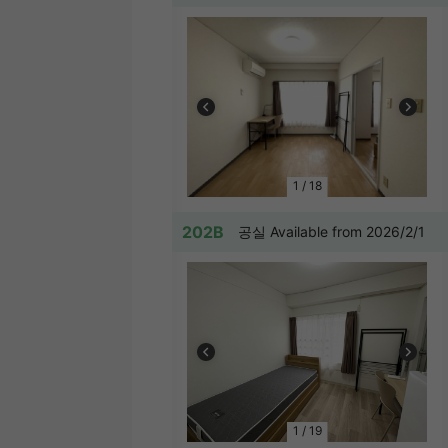
1
/
18
202B
공실 Available from 2026/2/1
1
/
19