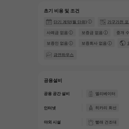
초기 비용 및 조건
단기 계약(월 단위)
가구가전 
사례금 없음
보증금 없음
중개 
보증인 없음
보증회사 없음
금연하우스
공용설비
엘리베이터
공용 공간 설비
히카리 회선
인터넷
빨래 건조대
야외 시설