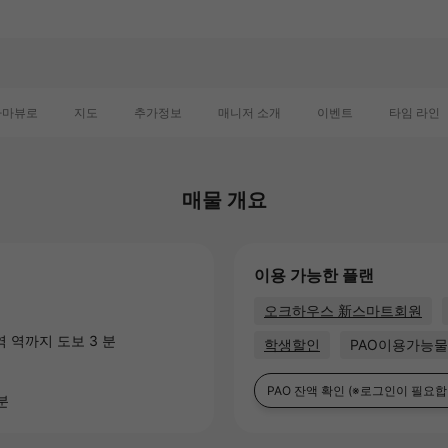
라마뷰로
지도
추가정보
매니저 소개
이벤트
타임 라인
매물 개요
이용 가능한 플랜
오크하우스 新스마트회원
역
역까지 도보 3 분
학생할인
PAO이용가능
PAO 잔액 확인
(※로그인이 필요합
분