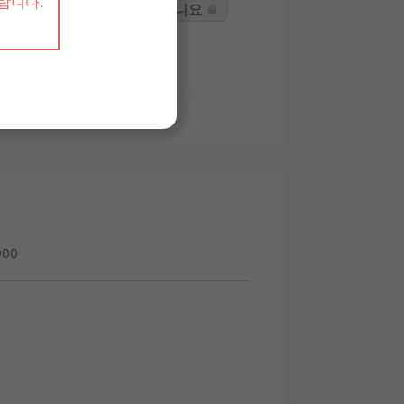
화장실에 가깝다：아니요
000