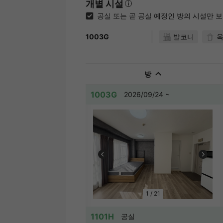
개별 시설
공실 또는 곧 공실 예정인 방의 시설만 
발코니
1003G
방
1003G
2026/09/24 ~
1
/
21
1101H
공실