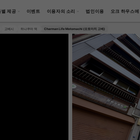
특별 제공
이벤트
이용자의 소리
법인이용
오크 하우스에
고베시
하나쿠마 역
Charman Life Motomachi (모토마치 고베)