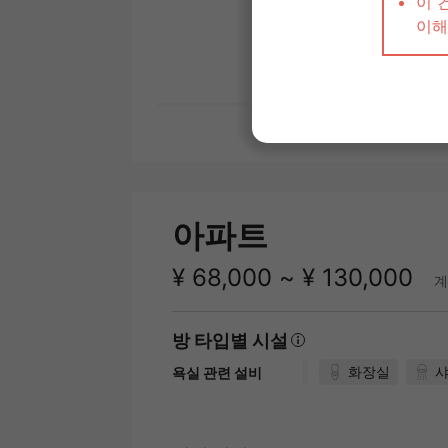
계단에 가깝다：아니요
아파트
¥ 68,000 ~ ¥ 130,000
계
방 타입별 시설
화장실
욕실 관련 설비