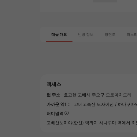
매물 개요
빈방 정보
평면도
파노
액세스
현 주소
효고현
고베시
주오구 모토마치도리
가까운 역1：
고베고속선 토자이선
/
하나쿠마
터미널역
고베산노미야(한신)
역까지 하나쿠마 역에서 3 