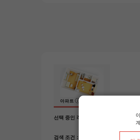
아파트
선택 중인 객실 유형：
아파트
공실・공실예정
검색 조건：