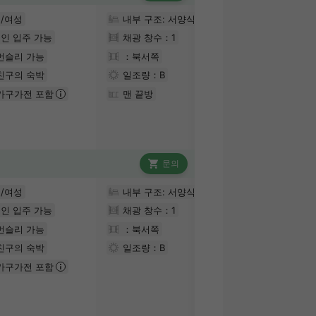
/여성
내부 구조: 서양식
인 입주 가능
채광 창수：
1
먼슬리 가능
：북서쪽
친구의 숙박
일조량：
B
가구가전 포함
맨 끝방
문의
/여성
내부 구조: 서양식
인 입주 가능
채광 창수：
1
먼슬리 가능
：북서쪽
친구의 숙박
일조량：
B
가구가전 포함