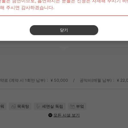
라운지에 가깝다：아니요
흡연소에 가깝다：아니요
추가/변경하기
8
개의 방이 검색되었습니다.
약료 (계약 시 1회만 납부)： ¥ 50,000
공익비(매월 납부)： ¥ 22,
샤워
목욕탕
세면실 독립
부엌
모든 시설 보기