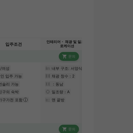
인테리어・ 채광 및 일조량
입주조건
로케이션
문의
/여성
내부 구조: 서양식
인 입주 가능
채광 창수：
2
먼슬리 가능
：동남
친구의 숙박
일조량：
A
가구가전 포함
맨 끝방
문의