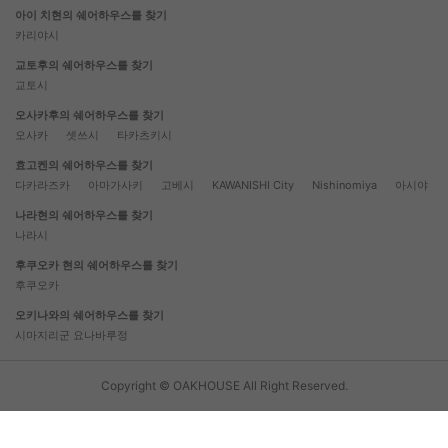
아이 치현의 쉐어하우스를 찾기
카리야시
교토후의 쉐어하우스를 찾기
교토시
오사카후의 쉐어하우스를 찾기
오사카
셋쓰시
타카츠키시
효고켄의 쉐어하우스를 찾기
다카라즈카
아마가사키
고베시
KAWANISHI City
Nishinomiya
아시야
나라현의 쉐어하우스를 찾기
나라시
후쿠오카 현의 쉐어하우스를 찾기
후쿠오카
오키나와의 쉐어하우스를 찾기
시마지리군 요나바루정
Copyright © OAKHOUSE All Right Reserved.