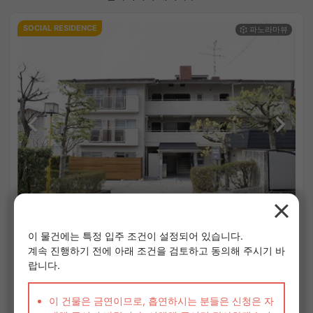
SOCIAL RESIDENCE
1
/
3
그랑 타카라즈카 (오사카)
¥38,000 - ¥48,000
공실
8.16㎡〜 /
3층 건물 /
한큐 다카라즈카본선 히바리가오카하나야시키 5분
단기 계약(월 단위)
가구가전 포함
보증금 없음