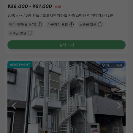
¥39,000 - ¥61,000
공실
3.40㎡〜 /
3층 건물 /
교토시영지하철 카라스마선 이마데가와 12분
단기 계약(월 단위)
가구가전 포함
보증금 없음
사례금 없음
상세 보기
APARTMENT