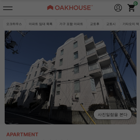
오크하우스
아파트 임대 목록
가구 포함 아파트
교토후
교토시
기타오지 역
사진일람을 본다
APARTMENT