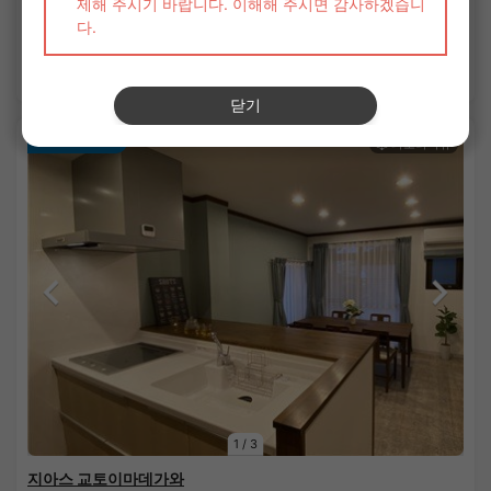
사례금 없음
상세 보기
SHAREHOUSE
1
/
3
지아스 교토이마데가와