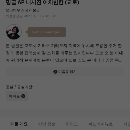
밍글 AP 니시진 이치반칸 (교토)
오크하우스 관리물건
최종갱신일 2026-08-07 18:30
I am a manager !
본 물건은 교토시 기타구 기타오지 지역에 위치해 조용한 주거 환
경과 생활 편의성이 잘 조화를 이루는 입지입니다 도보 오 분 이내
에 편의점 슈퍼마켓 은행이 있으며 도보 십오 분 이내에 공중 목욕
탕 여섯 곳이 있습니다 객실은 투 케이 타입으로 침실과 다이닝 공
간을 분리해 사용할 수 있습니다 각 방에는 수납 공간과 에어컨이
갖춰져 있어 계절에 관계없이 쾌적하게 생활할 수 있습니다 가모
공실 / 공실예정
가와와 기타야마 방면으로의 접근성도 좋아 일상적인 쇼핑과 자연
아파트
을 가까이에서 즐길 수 있는 지역입니다.
매물 개요
빈방 정보
평면도
파노라마뷰로
지