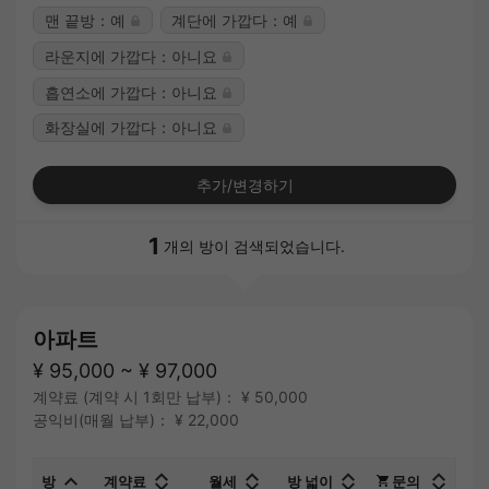
맨 끝방：예
계단에 가깝다：예
라운지에 가깝다：아니요
흡연소에 가깝다：아니요
화장실에 가깝다：아니요
추가/변경하기
1
개의 방이 검색되었습니다.
아파트
¥ 95,000 ~ ¥ 97,000
계약료 (계약 시 1회만 납부)： ¥ 50,000
공익비(매월 납부)： ¥ 22,000
방
계약료
월세
방 넓이
문의