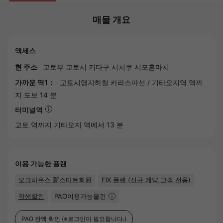
매물 개요
액세스
현 주소
교토부
교토시
키타구 시치쿠 시모혼마치
가까운 역1：
교토시영지하철 카라스마선
/
기타오지역
역까
지 도보 14 분
터미널역
교토
역까지 기타오지 역에서 13 분
이용 가능한 플랜
오크하우스 新스마트회원
FIX 플랜 (신규 계약 고객 전용)
학생할인
PAO이용가능물건
PAO 잔액 확인
(※로그인이 필요합니다.)