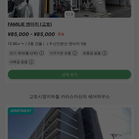
1
/
3
FAMILIE 엔마치 (교토)
¥85,000 - ¥85,000
공실
12.96㎡〜 /
3층 건물 /
ＪＲ산인본선 엔마치 5분
단기 계약(월 단위)
가구가전 포함
보증금 없음
사례금 없음
상세 보기
교토시영지하철 카라스마선의 쉐어하우스
APARTMENT