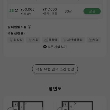
¥50,000
¥117,000
2B
30㎡
공실
※공익비 포함
※1회 납부
방 타입별 시설
욕실 관련 설비
화장실
샤워
목욕탕
세면실 독립
부엌
모든 시설 보기
객실 유형·검색 조건 변경
평면도