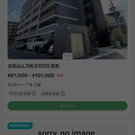
1
/
2
프레상스 THE KYOTO 청화
¥67,000 - ¥101,000
공실
22.62㎡〜 /
7층 건물
가구가전 포함
보증금 없음
상세 보기
APARTMENT