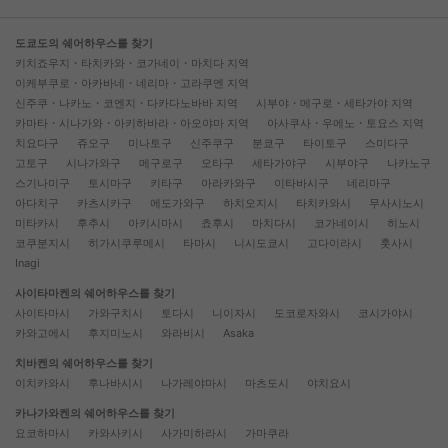
도쿄도의 쉐어하우스를 찾기
키치죠우지・타치카와・코가네이・마치다 지역
이케부쿠로・아카바네・네리마・고라쿠엔 지역
신주쿠・나카노・코엔지・다카다노바바 지역
시부야・메구로・세타가야 지역
카마타・시나가와・아키하바라・아오야마 지역
아사쿠사・우에노・토요스 지역
치요다구
쥬오구
미나토구
신주쿠구
분쿄구
타이토구
스미다구
고토구
시나가와구
메구로구
오타구
세타가야구
시부야구
나카노구
스기나미구
토시마구
키타구
아라카와구
이타바시구
네리마구
아다치구
카츠시카구
에도가와구
하치오지시
타치카와시
무사시노시
미타카시
후추시
아키시마시
쵸후시
마치다시
코가네이시
히노시
코쿠분지시
히가시쿠루메시
타마시
니시도쿄시
고다이라시
훗사시
Inagi
사이타마켄의 쉐어하우스를 찾기
사이타마시
가와구치시
토다시
니이자시
도코로자와시
코시가야시
카와고에시
후지미노시
와라비시
Asaka
치바켄의 쉐어하우스를 찾기
이치카와시
후나바시시
나가레야마시
마츠도시
야치요시
카나가와켄의 쉐어하우스를 찾기
요코하마시
카와사키시
사가미하라시
가마쿠라