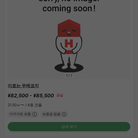
1
/
1
이로는 우메코지
¥82,500 - ¥85,500
공실
21.50㎡〜 /
4층 건물
가구가전 포함
보증금 없음
상세 보기