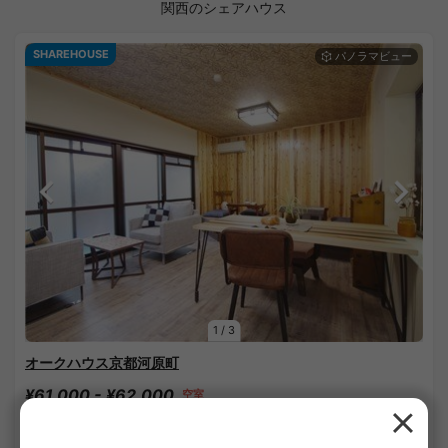
関西のシェアハウス
SHAREHOUSE
1
/
3
オークハウス京都河原町
¥61,000 - ¥62,000
空室
10.00㎡〜 /
4階建て /
京都市営地下鉄東西線 京都市役所前 3分