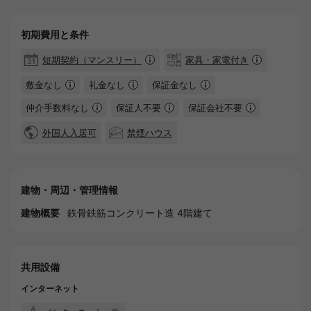
初期費用と条件
短期契約（マンスリー）
家具・家電付き
敷金なし
礼金なし
保証金なし
仲介手数料なし
保証人不要
保証会社不要
外国人入居可
禁煙ハウス
建物・周辺・管理情報
建物概要
鉄骨鉄筋コンクリート造 4階建て
共用設備
インターネット