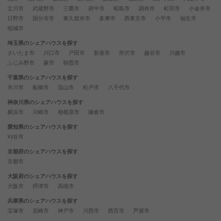
立川市
武蔵野市
三鷹市
府中市
昭島市
調布市
町田市
小金井市
日野市
国分寺市
東久留米市
多摩市
西東京市
小平市
福生市
稲城市
埼玉県のシェアハウスを探す
さいたま市
川口市
戸田市
新座市
所沢市
越谷市
川越市
ふじみ野市
蕨市
朝霞市
千葉県のシェアハウスを探す
市川市
船橋市
流山市
松戸市
八千代市
神奈川県のシェアハウスを探す
横浜市
川崎市
相模原市
鎌倉市
愛知県のシェアハウスを探す
刈谷市
京都府のシェアハウスを探す
京都市
大阪府のシェアハウスを探す
大阪市
摂津市
高槻市
兵庫県のシェアハウスを探す
宝塚市
尼崎市
神戸市
川西市
西宮市
芦屋市