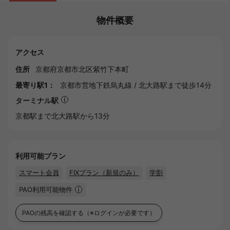
物件概要
アクセス
住所
京都府
京都市
北区紫竹下本町
最寄り駅1：
京都市営地下鉄烏丸線
/
北大路駅
まで徒歩14分
ターミナル駅
京都
駅まで北大路駅から13分
利用可能プラン
スマート会員
FIXプラン（新規のみ）
学割
PAO利用可能物件
PAOの残高を確認する
（※ログインが必要です）