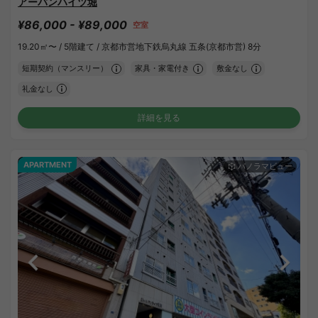
アーバンハイツ堀
¥86,000 - ¥89,000
空室
19.20㎡〜 /
5階建て /
京都市営地下鉄烏丸線 五条(京都市営) 8分
短期契約（マンスリー）
家具・家電付き
敷金なし
礼金なし
詳細を見る
APARTMENT