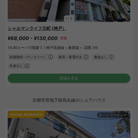
1
/
3
シャルマンライフ元町 (神戸）
¥68,000 - ¥130,000
空室
14.90㎡〜 /
11階建て /
神戸高速線＜東西線＞ 花隈 3分
短期契約（マンスリー）
家具・家電付き
敷金なし
礼金なし
詳細を見る
京都市営地下鉄烏丸線のシェアハウス
SOCIAL RESIDENCE