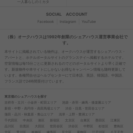
一人暮らしのミカタ
SOCIAL ACCOUNT
Facebook
Instagram
YouTube
（株）オークハウスは1992年創業のシェアハウス運営事業会社で
す。
本サイトに掲載されている物件は、オークハウスが運営するシェアハウス・
アパートと、ホテルポータルサイトのグランステイへ掲載するホテルです。
空室情報は毎15分ごとに更新されるのでどのポータルサイトより早く正確で
す。新規物件や本サイトにしかないお得なキャンペーン情報も随時更新して
います。各種問合せはヘルプセンターにて日本語、英語、韓国語、中国語、
フランス語で24時間受付けています。
東京都のシェアハウスを探す
吉祥寺・立川・小金井・町田エリア
池袋・赤羽・練馬・後楽園エリア
新宿・中野・高円寺・高田馬場エリア
渋谷・目黒・世田谷エリア
蒲田・品川・秋葉原・青山エリア
浅草・上野・豊洲エリア
千代田区
中央区
港区
新宿区
文京区
台東区
墨田区
江東区
品川区
目黒区
大田区
世田谷区
渋谷区
中野区
杉並区
豊島区
北区
荒川区
板橋区
練馬区
足立区
葛飾区
江戸川区
八王子市