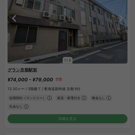
1
/
3
グラン京都駅前
¥74,000 - ¥79,000
空室
13.30㎡〜 /
3階建て /
東海道新幹線 京都 6分
短期契約（マンスリー）
家具・家電付き
敷金なし
礼金なし
詳細を見る