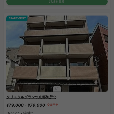
詳細を見る
APARTMENT
1
/
1
クリスタルグランツ京都御所北
¥79,000 - ¥79,000
空室予定
25.55㎡〜 /
5階建て