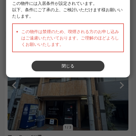
短期契約（マンスリー）
家具・家電付き
敷金なし
礼金なし
詳細を見る
APARTMENT
1
/
3