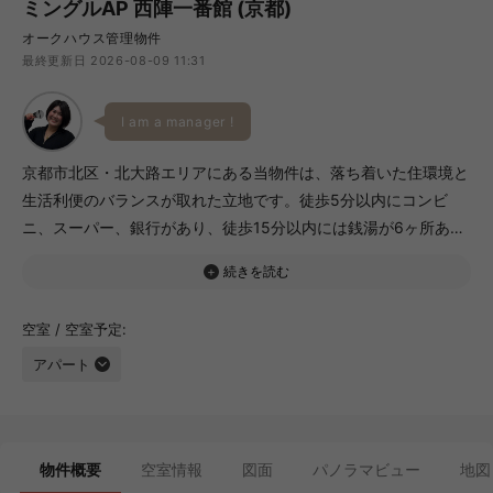
ミングルAP 西陣一番館 (京都)
オークハウス管理物件
最終更新日 2026-08-09 11:31
I am a manager !
京都市北区・北大路エリアにある当物件は、落ち着いた住環境と
生活利便のバランスが取れた立地です。徒歩5分以内にコンビ
ニ、スーパー、銀行があり、徒歩15分以内には銭湯が6ヶ所あり
ます。お部屋は2Kタイプで、寝室とダイニングを分けて使える
間取りです。各部屋に収納とエアコンを備え、季節を問わず過ご
しやすい設備がそろっています。賀茂川や北山方面にもアクセス
空室 / 空室予定
しやすく、日常の買い物や自然を身近に感じられる地域です。
アパート
物件概要
空室情報
図面
パノラマビュー
地図