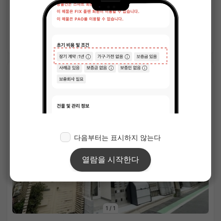
85.00㎡〜 /
9층 건물
보증금 없음
사례금 없음
상세 보기
APARTMENT
1
/
1