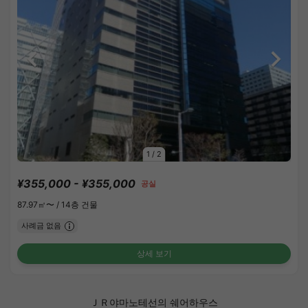
1
/
2
¥355,000 - ¥355,000
공실
87.97㎡〜 /
14층 건물
사례금 없음
상세 보기
ＪＲ야마노테선의 쉐어하우스