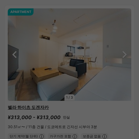
APARTMENT
1
/
3
벨라 하이츠 도겐자카
¥313,000 - ¥313,000
만실
30.51㎡〜 /
11층 건물 /
도쿄메트로 긴자선 시부야 3분
단기 계약(월 단위)
가구가전 포함
보증금 없음