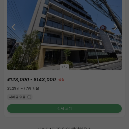
1
/
2
¥123,000 - ¥143,000
공실
25.29㎡〜 /
7층 건물
사례금 없음
상세 보기
다바타(도쿄) 역의 쉐어하우스