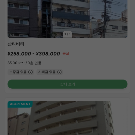
1
/
1
산타바타
¥258,000 - ¥398,000
공실
85.00㎡〜 /
9층 건물
보증금 없음
사례금 없음
상세 보기
APARTMENT