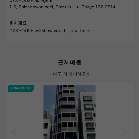
OAKHOUSE as Agent
1-6, Shinogawamachi, Shinjuku-ku, Tokyo 162-0814
회사개요
OAKHOUSE will show you this apartment.
근처 매물
키타구 의 쉐어하우스
APARTMENT