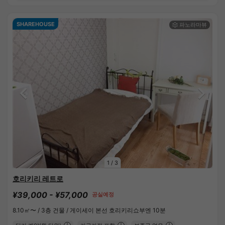
SHAREHOUSE
1
/
3
호리키리 레트로
¥39,000 - ¥57,000
공실예정
8.10㎡〜 /
3층 건물 /
게이세이 본선 호리키리쇼부엔 10분