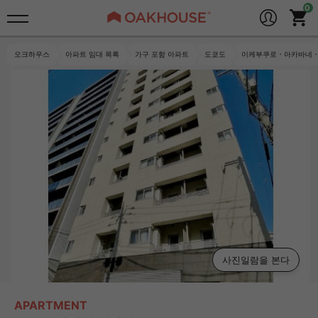
오크하우스
아파트 임대 목록
가구 포함 아파트
도쿄도
이케부쿠로・아카바네・
사진일람을 본다
APARTMENT