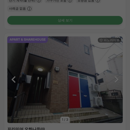
단기 계약(월 단위)
가구가전 포함
보증금 없음
사례금 없음
상세 보기
APART & SHAREHOUSE
1
/
3
프리미어 오하나차야