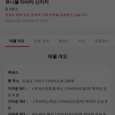
유니블 타바타 신마치
중개물건
문장의 일부 또는 전부에 기계 번역을 사용하고 있습니다.
최종갱신일 2026-08-07 10:27
매물 개요
빈방 정보
평면도
지도
운영회사
매물 개요
액세스
현 주소
도쿄도
기타구 다바타신초 2초메
가까운 역1：
ＪＲ게이힌토호쿠선
/
다바타(도쿄)역
역까지 도
보 8 분
가까운 역2：
ＪＲ야마노테선
/
다바타(도쿄)역
역까지 도보 8
분
가까운 역3：
게이세이 본선
/
신미카와시마역
역까지 도보 9