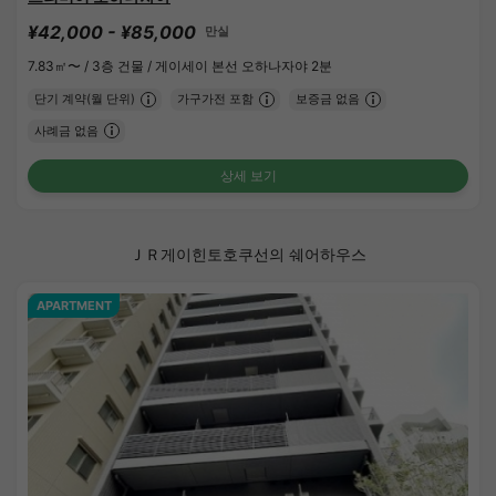
¥42,000 - ¥85,000
만실
7.83㎡〜 /
3층 건물 /
게이세이 본선 오하나자야 2분
단기 계약(월 단위)
가구가전 포함
보증금 없음
사례금 없음
상세 보기
ＪＲ게이힌토호쿠선의 쉐어하우스
APARTMENT