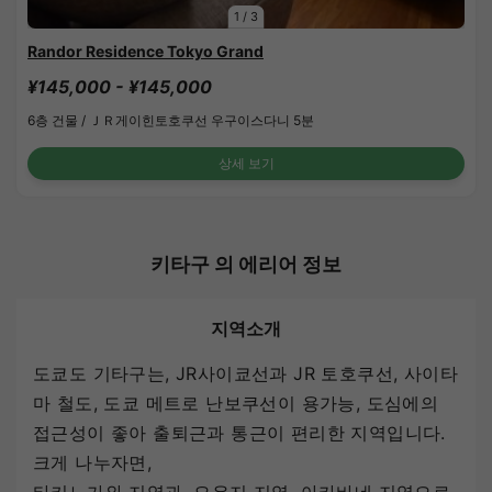
1
/
3
Randor Residence Tokyo Grand
¥145,000 - ¥145,000
6층 건물 /
ＪＲ게이힌토호쿠선 우구이스다니 5분
상세 보기
키타구 의 에리어 정보
지역소개
도쿄도 기타구는, JR사이쿄선과 JR 토호쿠선, 사이타
마 철도, 도쿄 메트로 난보쿠선이 용가능, 도심에의
접근성이 좋아 출퇴근과 통근이 편리한 지역입니다.
크게 나누자면,