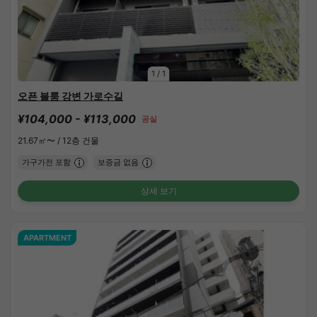
1
/
1
오픈 블룸 강변 가로수길
¥104,000 - ¥113,000
공실
21.67㎡〜 /
12층 건물
가구가전 포함
보증금 없음
상세 보기
APARTMENT