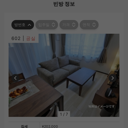
빈방 정보
방번호
입주일
가격
면적
602 |
공실
1
/
7
집세
¥202,000