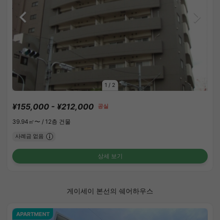
1
/
2
¥155,000 - ¥212,000
공실
39.94㎡〜 /
12층 건물
사례금 없음
상세 보기
게이세이 본선의 쉐어하우스
APARTMENT