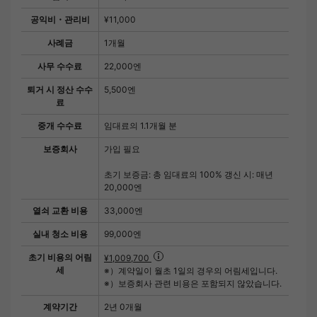
공익비・관리비
¥11,000
사례금
1개월
사무 수수료
22,000엔
퇴거 시 정산 수수
5,500엔
료
중개 수수료
임대료의 1.1개월 분
보증회사
가입 필요
초기 보증금: 총 임대료의 100% 갱신 시: 매년
20,000엔
열쇠 교환 비용
33,000엔
실내 청소 비용
99,000엔
초기 비용의 어림
¥1,009,700
세
※）계약일이 월초 1일의 경우의 어림세입니다.
※）보증회사 관련 비용은 포함되지 않았습니다.
계약기간
2년 0개월