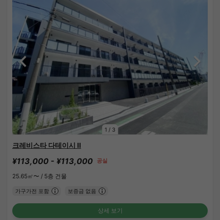
1
/
3
크레비스타 다테이시 II
¥113,000 - ¥113,000
공실
25.65㎡〜 /
5층 건물
가구가전 포함
보증금 없음
상세 보기