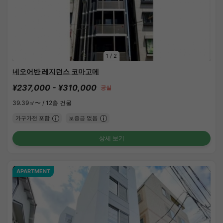
1
/
2
네오어반 레지던스 코마고메
¥237,000 - ¥310,000
공실
39.39㎡〜 /
12층 건물
가구가전 포함
보증금 없음
상세 보기
APARTMENT