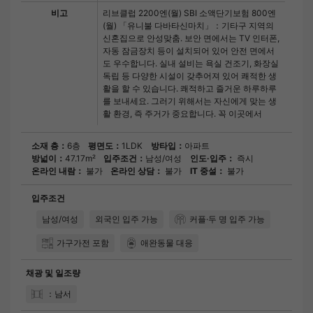
비고
리브클럽 2200엔(월) SBI 소액단기보험 800엔
(월) 「유니불 다바타신마치」：기타구 지역의
신혼집으로 안성맞춤. 보안 면에서는 TV 인터폰,
자동 잠금장치 등이 설치되어 있어 안전 면에서
도 우수합니다. 실내 설비는 욕실 건조기, 화장실
독립 등 다양한 시설이 갖추어져 있어 쾌적한 생
활을 할 수 있습니다. 쾌적하고 즐거운 하루하루
를 보내세요. 그러기 위해서는 자신에게 맞는 생
활 환경, 즉 주거가 중요합니다. 꼭 이곳에서
소재 층：
6층
평면도：
1LDK
방타입：
아파트
방넓이：
47.17m²
입주조건：
남성/여성
인도·입주：
즉시
온라인 내람：
불가
온라인 상담：
불가
IT 중설：
불가
입주조건
남성/여성
외국인 입주 가능
커플·두 명 입주 가능
가구가전 포함
애완동물 대응
채광 및 일조량
：남서