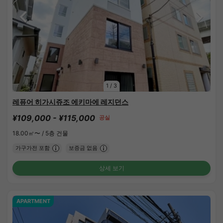
1
/
3
레퓨어 히가시쥬조 에키마에 레지던스
¥109,000 - ¥115,000
공실
18.00㎡〜 /
5층 건물
가구가전 포함
보증금 없음
상세 보기
APARTMENT