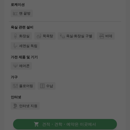
로케이션
맨 끝방
욕실 관련 설비
화장실
목욕탕
욕실·화장실 구별
비데
세면실 독립
가전 제품 및 기기
에어콘
가구
플로어링
수납
인터넷
인터넷 지원
견적・견학・예약은 이곳에서