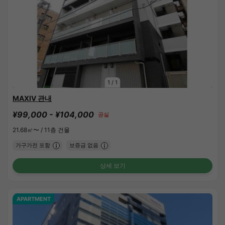
1
/
1
MAXIV 관내
¥99,000 - ¥104,000
공실
21.68㎡〜 /
11층 건물
가구가전 포함
보증금 없음
상세 보기
APARTMENT