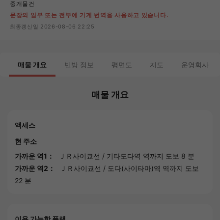
중개물건
문장의 일부 또는 전부에 기계 번역을 사용하고 있습니다.
최종갱신일 2026-08-06 22:25
매물 개요
빈방 정보
평면도
지도
운영회사
매물 개요
액세스
현 주소
가까운 역1：
ＪＲ사이쿄선
/
기타도다역
역까지 도보 8 분
가까운 역2：
ＪＲ사이쿄선
/
도다(사이타마)역
역까지 도보
22 분
이용 가능한 플랜