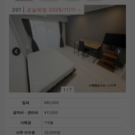
201 |
공실예정
2026/11/11 ~
1
/
7
집세
¥82,000
공익비・관리비
¥11,000
사례금
1개월
사무 수수료
22,000엔