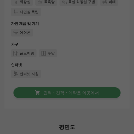
화장실
목욕탕
욕실·화장실 구별
비데
세면실 독립
가전 제품 및 기기
에어콘
가구
플로어링
수납
인터넷
인터넷 지원
견적・견학・예약은 이곳에서
평면도