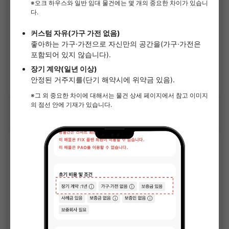
리브레스 고사리
¥61,000 - ¥65,000
공실
18.00㎡〜 /
2층 건물
가구가전 포함
보증금 없음
상세 보기
도다(사이타마) 역의 쉐어하우스
SOCIAL RESIDENCE