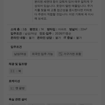
분리된 세면대 등이 갖춰져 있어 매우 알차게 구
성되어 있습니다. 옷장이 딸린 매물입니다. 주거
지를 찾을 때 교통 접근성을 중시한다면 키타토
다 주변이 적합할 것입니다. 이번 기회에 꼭 이사
해 보세요.
소재 층：
2층
평면도：
1K
방타입：
아파트
방넓이：
22m²
입주조건：
남성/여성
인도·입주：
2026/11중순
온라인 내람：
불가
온라인 상담：
불가
IT 중설：
불가
입주조건
남성/여성
외국인 입주 가능
가구가전 포함
채광 및 일조량
：북
로케이션
맨 끝방
욕실 관련 설비