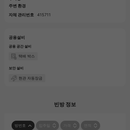
주변 환경
자체 관리번호
415711
공용설비
공용 공간 설비
택배 박스
보안 설비
현관 자동장금
빈방 정보
방번호
입주일
가격
면적