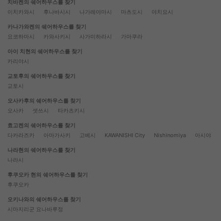
치바켄의 쉐어하우스를 찾기
이치카와시
후나바시시
나가레야마시
마츠도시
야치요시
카나가와켄의 쉐어하우스를 찾기
요코하마시
카와사키시
사가미하라시
가마쿠라
아이 치현의 쉐어하우스를 찾기
카리야시
교토후의 쉐어하우스를 찾기
교토시
오사카후의 쉐어하우스를 찾기
오사카
셋쓰시
타카츠키시
효고켄의 쉐어하우스를 찾기
다카라즈카
아마가사키
고베시
KAWANISHI City
Nishinomiya
아시야
나라현의 쉐어하우스를 찾기
나라시
후쿠오카 현의 쉐어하우스를 찾기
후쿠오카
오키나와의 쉐어하우스를 찾기
시마지리군 요나바루정