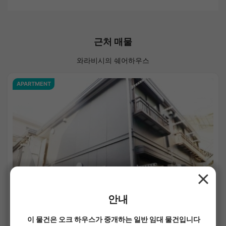
근처 매물
와라비시의 쉐어하우스
APARTMENT
1
/
1