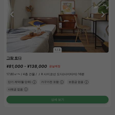
1
/
3
그랑 토다
¥81,000 - ¥138,000
공실예정
17.80㎡〜 /
4층 건물 /
ＪＲ사이쿄선 도다(사이타마) 16분
단기 계약(월 단위)
가구가전 포함
보증금 없음
사례금 없음
상세 보기