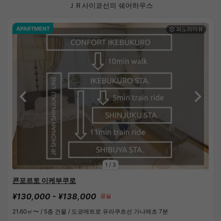
ＪＲ사이쿄선의 쉐어하우스
APARTMENT
1
/
3
콘포르토 이케부쿠로
¥130,000 - ¥138,000
공실
21.60㎡〜 /
5층 건물 /
도쿄메트로 유라쿠초선 가나메초 7분