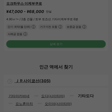
오크하우스 이케부쿠로
¥47,000 - ¥68,000
만실
4.90㎡〜 /
2층 건물 /
토부 토죠선 기타이케부쿠로 6분
단기 계약(월 단위)
가구가전 포함
보증금 없음
사례금 없음
상세 보기
인근 역에서 찾기
ＪＲ사이쿄선(305)
기타도다
기타아카바네
도다(사이타마)
요노혼마치
오미야(사이타마)