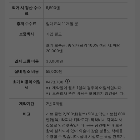
퇴거 시 정산 수수
5,500엔
료
중개 수수료
임대료의 1.1개월 분
보증회사
가입 필요
초기 보증금: 총 임대료의 100% 갱신 시: 매년
20,000엔
열쇠 교환 비용
33,000엔
실내 청소 비용
55,000엔
초기 비용의 어림
¥473,700
세
※）계약일이 월초 1일의 경우의 어림세입니다.
※）보증회사 관련 비용은 포함되지 않았습니다.
계약기간
2년 0개월
비고
리브 클럽 2,200엔(월액) SBI 소액단기보험 800
엔(월액) ‘라피나 키타토다’: 와라비시 지역의 새
집으로 안성맞춤입니다. 공용 공간에 택배 보관
함이 설치되어 있어 외출이 잦은 분들도 택배를
수령할 수 있습니다. 실내 시설로는 욕실 건조기,