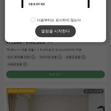
1
/
3
랜드마크 토다
¥71,000 - ¥140,000
공실
15.00㎡〜 /
5층 건물 /
ＪＲ사이쿄선 도다(사이타마) 15분
단기 계약(월 단위)
가구가전 포함
보증금 없음
사례금 없음
상세 보기
SOCIAL RESIDENCE