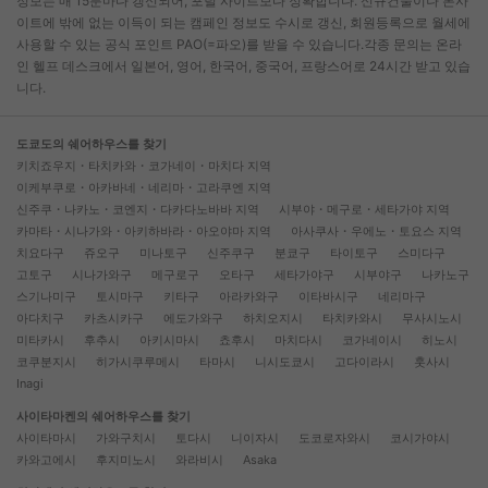
정보는 매 15분마다 갱신되어, 포털 사이트보다 정확합니다. 신규건물이나 본사
이트에 밖에 없는 이득이 되는 캠페인 정보도 수시로 갱신, 회원등록으로 월세에
사용할 수 있는 공식 포인트 PAO(=파오)를 받을 수 있습니다.각종 문의는 온라
인 헬프 데스크에서 일본어, 영어, 한국어, 중국어, 프랑스어로 24시간 받고 있습
니다.
도쿄도의 쉐어하우스를 찾기
키치죠우지・타치카와・코가네이・마치다 지역
이케부쿠로・아카바네・네리마・고라쿠엔 지역
신주쿠・나카노・코엔지・다카다노바바 지역
시부야・메구로・세타가야 지역
카마타・시나가와・아키하바라・아오야마 지역
아사쿠사・우에노・토요스 지역
치요다구
쥬오구
미나토구
신주쿠구
분쿄구
타이토구
스미다구
고토구
시나가와구
메구로구
오타구
세타가야구
시부야구
나카노구
스기나미구
토시마구
키타구
아라카와구
이타바시구
네리마구
아다치구
카츠시카구
에도가와구
하치오지시
타치카와시
무사시노시
미타카시
후추시
아키시마시
쵸후시
마치다시
코가네이시
히노시
코쿠분지시
히가시쿠루메시
타마시
니시도쿄시
고다이라시
훗사시
Inagi
사이타마켄의 쉐어하우스를 찾기
사이타마시
가와구치시
토다시
니이자시
도코로자와시
코시가야시
카와고에시
후지미노시
와라비시
Asaka