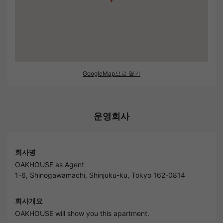
GoogleMap으로 열기
운영회사
회사명
OAKHOUSE as Agent
1-6, Shinogawamachi, Shinjuku-ku, Tokyo 162-0814
회사개요
OAKHOUSE will show you this apartment.