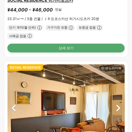
SOCIAL RESIDENCE 히가시토츠카
¥44,000 - ¥46,000
만실
23.31㎡〜 /
3층 건물 /
ＪＲ요코스카선 히가시도츠카 20분
단기 계약(월 단위)
가구가전 포함
보증금 없음
사례금 없음
상세 보기
SOCIAL RESIDENCE