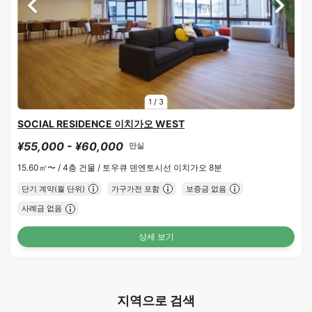
1
/
3
SOCIAL RESIDENCE 이치가오 WEST
¥55,000 - ¥60,000
만실
15.60㎡〜 /
4층 건물 /
토우큐 덴엔토시선 이치가오 8분
단기 계약(월 단위)
가구가전 포함
보증금 없음
사례금 없음
상세 보기
지역으로 검색