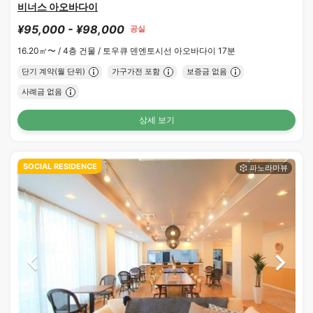
비너스 아오바다이
¥95,000 - ¥98,000
공실
16.20㎡〜 /
4층 건물 /
토우큐 덴엔토시선 아오바다이 17분
단기 계약(월 단위)
가구가전 포함
보증금 없음
사례금 없음
상세 보기
SOCIAL RESIDENCE