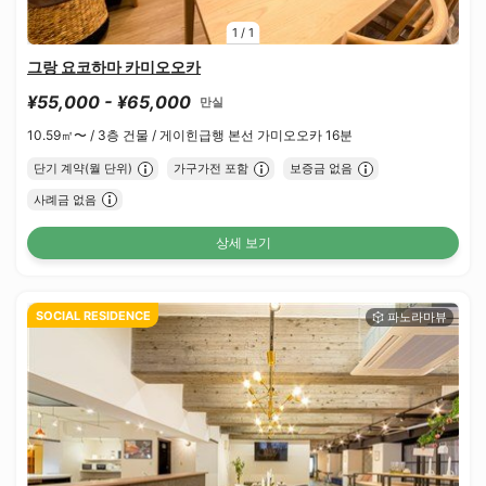
1
/
1
그랑 요코하마 카미오오카
¥55,000 - ¥65,000
만실
10.59㎡〜 /
3층 건물 /
게이힌급행 본선 가미오오카 16분
단기 계약(월 단위)
가구가전 포함
보증금 없음
사례금 없음
상세 보기
SOCIAL RESIDENCE