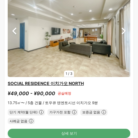
1
/
3
SOCIAL RESIDENCE 이치가오 NORTH
¥49,000 - ¥90,000
공실예정
13.75㎡〜 /
5층 건물 /
토우큐 덴엔토시선 이치가오 9분
단기 계약(월 단위)
가구가전 포함
보증금 없음
사례금 없음
상세 보기