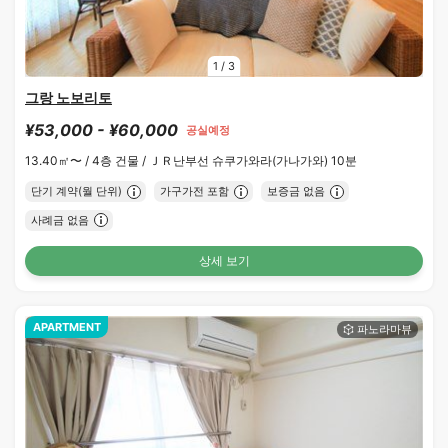
1
/
3
그랑 노보리토
¥53,000 - ¥60,000
공실예정
13.40㎡〜 /
4층 건물 /
ＪＲ난부선 슈쿠가와라(가나가와) 10분
단기 계약(월 단위)
가구가전 포함
보증금 없음
사례금 없음
상세 보기
APARTMENT