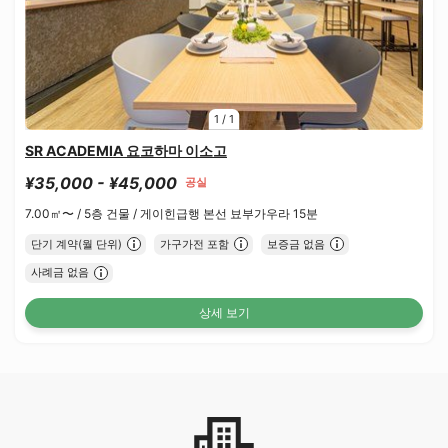
1
/
1
SR ACADEMIA 요코하마 이소고
¥35,000 - ¥45,000
공실
7.00㎡〜 /
5층 건물 /
게이힌급행 본선 뵤부가우라 15분
단기 계약(월 단위)
가구가전 포함
보증금 없음
사례금 없음
상세 보기