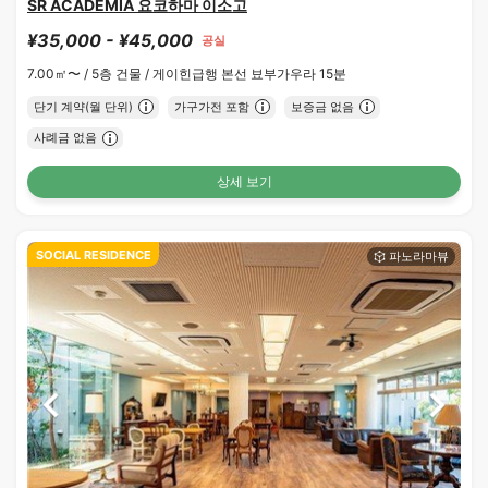
SR ACADEMIA 요코하마 이소고
¥35,000 - ¥45,000
공실
7.00㎡〜 /
5층 건물 /
게이힌급행 본선 뵤부가우라 15분
단기 계약(월 단위)
가구가전 포함
보증금 없음
사례금 없음
상세 보기
SOCIAL RESIDENCE