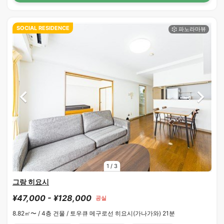
SOCIAL RESIDENCE
1
/
3
그랑 히요시
¥47,000 - ¥128,000
공실
8.82㎡〜 /
4층 건물 /
토우큐 메구로선 히요시(가나가와) 21분