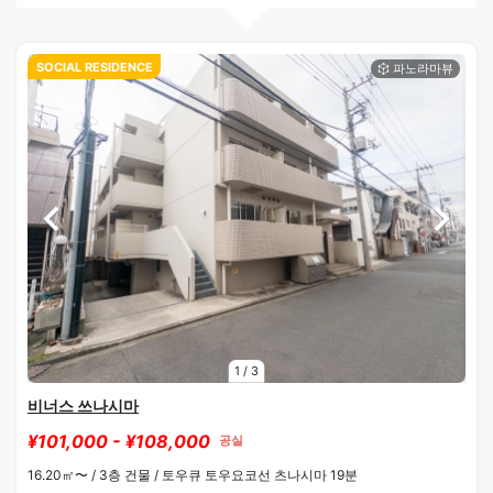
SOCIAL RESIDENCE
1
/
3
비너스 쓰나시마
¥101,000 - ¥108,000
공실
16.20㎡〜 /
3층 건물 /
토우큐 토우요코선 츠나시마 19분