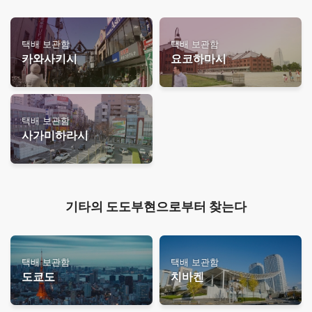
택배 보관함
택배 보관함
카와사키시
요코하마시
택배 보관함
사가미하라시
기타의 도도부현으로부터 찾는다
택배 보관함
택배 보관함
도쿄도
치바켄