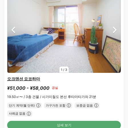
1
/
3
오크맨션 요코하마
¥51,000 - ¥58,000
공실
19.50㎡〜 /
3층 건물 /
사가미철도 본선 후타마타가와 21분
단기 계약(월 단위)
가구가전 포함
보증금 없음
사례금 없음
상세 보기