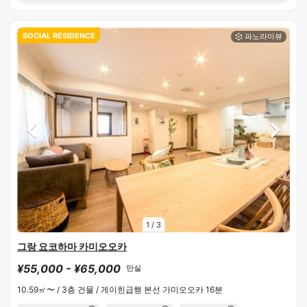
SOCIAL RESIDENCE
1
/
3
그랑 요코하마 카미오오카
¥55,000 - ¥65,000
만실
10.59㎡〜 /
3층 건물 /
게이힌급행 본선 가미오오카 16분