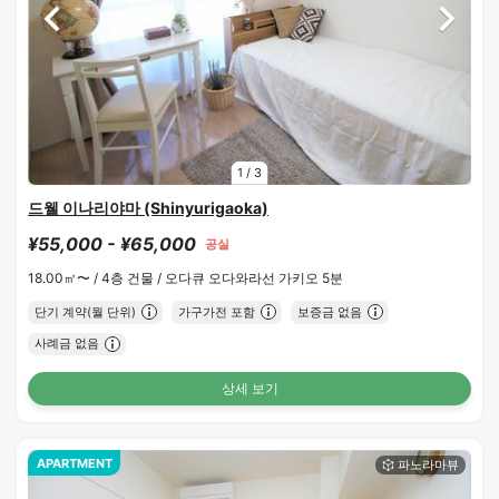
1
/
3
드웰 이나리야마 (Shinyurigaoka)
¥55,000 - ¥65,000
공실
18.00㎡〜 /
4층 건물 /
오다큐 오다와라선 가키오 5분
단기 계약(월 단위)
가구가전 포함
보증금 없음
사례금 없음
상세 보기
APARTMENT