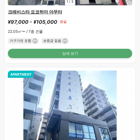
1
/
3
크레비스타 요코하마 야무타
¥97,000 - ¥105,000
공실
22.05㎡〜 /
7층 건물
가구가전 포함
보증금 없음
상세 보기
APARTMENT