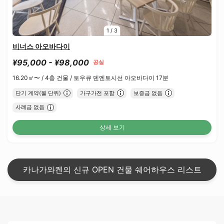
1
/
3
비너스 아오바다이
¥95,000 - ¥98,000
공실
16.20㎡〜 /
4층 건물 /
토우큐 덴엔토시선 아오바다이 17분
단기 계약(월 단위)
가구가전 포함
보증금 없음
사례금 없음
상세 보기
카나가와켄의 신규 OPEN 건물 쉐어하우스 리스트