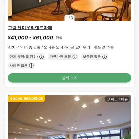
1
/
3
그랑 요미우리랜드마에
¥41,000 - ¥61,000
만실
9.20㎡〜 /
3층 건물 /
오다큐 오다와라선 요미우리 랜드앞 15분
단기 계약(월 단위)
가구가전 포함
보증금 없음
사례금 없음
상세 보기
SOCIAL RESIDENCE