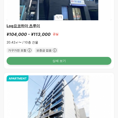
1
/
1
Log요코하마 츠루미
¥104,000 - ¥113,000
공실
20.42㎡〜 /
10층 건물
가구가전 포함
보증금 없음
상세 보기
APARTMENT