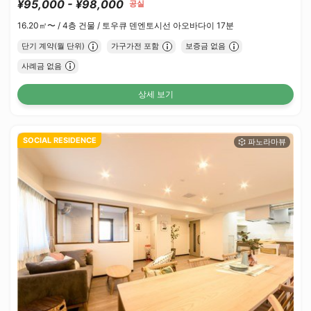
¥95,000 - ¥98,000
공실
16.20㎡〜 /
4층 건물 /
토우큐 덴엔토시선 아오바다이 17분
단기 계약(월 단위)
가구가전 포함
보증금 없음
사례금 없음
상세 보기
SOCIAL RESIDENCE