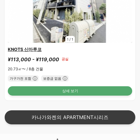
1
/
1
KNOTS 신마루코
¥113,000 - ¥119,000
공실
20.73㎡〜 /
8층 건물
가구가전 포함
보증금 없음
상세 보기
카나가와켄의 APARTMENT시리즈