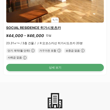
1
/
1
SOCIAL RESIDENCE 히가시토츠카
¥44,000 - ¥46,000
만실
23.31㎡〜 /
3층 건물 /
ＪＲ요코스카선 히가시도츠카 20분
단기 계약(월 단위)
가구가전 포함
보증금 없음
사례금 없음
상세 보기