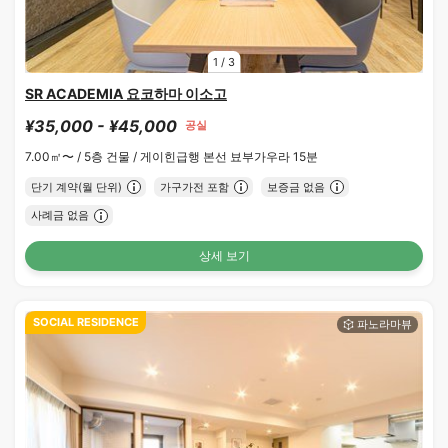
1
/
3
SR ACADEMIA 요코하마 이소고
¥35,000 - ¥45,000
공실
7.00㎡〜 /
5층 건물 /
게이힌급행 본선 뵤부가우라 15분
단기 계약(월 단위)
가구가전 포함
보증금 없음
사례금 없음
상세 보기
SOCIAL RESIDENCE