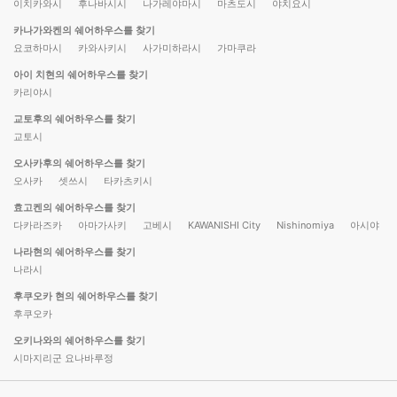
이치카와시
후나바시시
나가레야마시
마츠도시
야치요시
카나가와켄의 쉐어하우스를 찾기
요코하마시
카와사키시
사가미하라시
가마쿠라
아이 치현의 쉐어하우스를 찾기
카리야시
교토후의 쉐어하우스를 찾기
교토시
오사카후의 쉐어하우스를 찾기
오사카
셋쓰시
타카츠키시
효고켄의 쉐어하우스를 찾기
다카라즈카
아마가사키
고베시
KAWANISHI City
Nishinomiya
아시야
나라현의 쉐어하우스를 찾기
나라시
후쿠오카 현의 쉐어하우스를 찾기
후쿠오카
오키나와의 쉐어하우스를 찾기
시마지리군 요나바루정