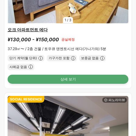
1
/
3
오크 아파트먼트 에다
¥130,000 - ¥150,000
공실예정
37.29㎡〜 /
2층 건물 /
토우큐 덴엔토시선 에다(가나가와) 5분
단기 계약(월 단위)
가구가전 포함
보증금 없음
사례금 없음
상세 보기
SOCIAL RESIDENCE