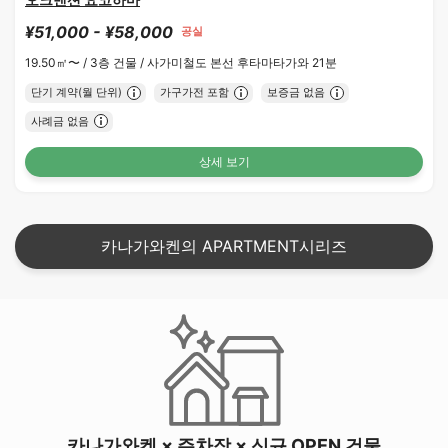
¥51,000 - ¥58,000
공실
19.50㎡〜 /
3층 건물 /
사가미철도 본선 후타마타가와 21분
단기 계약(월 단위)
가구가전 포함
보증금 없음
사례금 없음
상세 보기
카나가와켄의 APARTMENT시리즈
카나가와켄 × 주차장 × 신규 OPEN 건물