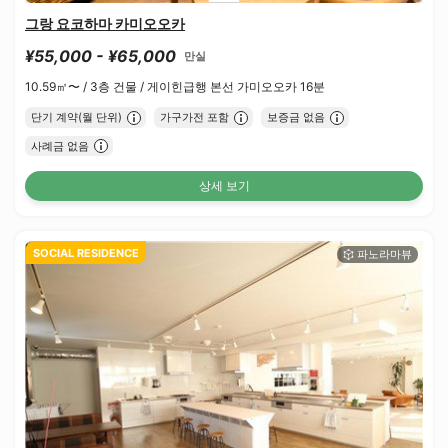
그랑 요코하마 카미오오카
¥55,000 - ¥65,000
만실
10.59㎡〜 /
3층 건물 /
게이힌급행 본선 가미오오카 16분
단기 계약(월 단위)
가구가전 포함
보증금 없음
사례금 없음
상세 보기
SOCIAL RESIDENCE