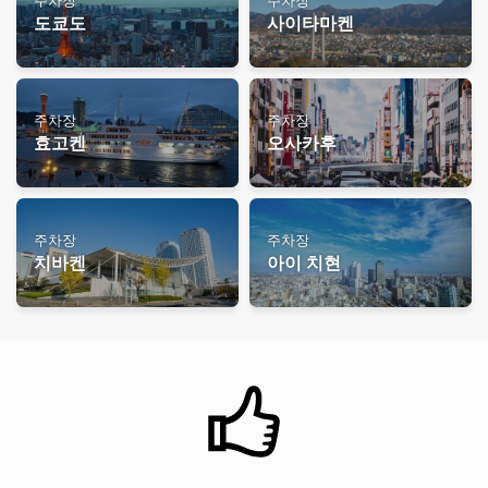
주차장
주차장
도쿄도
사이타마켄
주차장
주차장
효고켄
오사카후
주차장
주차장
치바켄
아이 치현