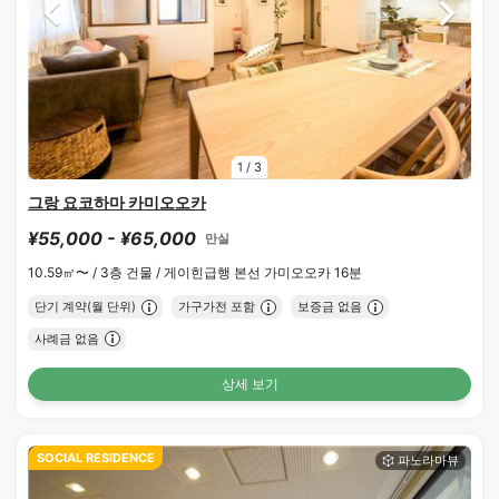
1
/
3
그랑 요코하마 카미오오카
¥55,000 - ¥65,000
만실
10.59㎡〜 /
3층 건물 /
게이힌급행 본선 가미오오카 16분
단기 계약(월 단위)
가구가전 포함
보증금 없음
사례금 없음
상세 보기
SOCIAL RESIDENCE