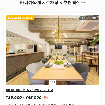
카나가와켄 × 주차장 × 추천 하우스
SOCIAL RESIDENCE
1
/
1
SR ACADEMIA 요코하마 이소고
¥35,000 - ¥45,000
공실
7.00㎡〜 /
5층 건물 /
게이힌급행 본선 뵤부가우라 15분