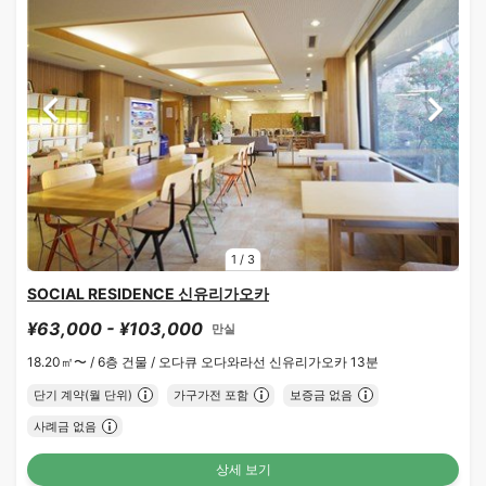
1
/
3
SOCIAL RESIDENCE 신유리가오카
¥63,000 - ¥103,000
만실
18.20㎡〜 /
6층 건물 /
오다큐 오다와라선 신유리가오카 13분
단기 계약(월 단위)
가구가전 포함
보증금 없음
사례금 없음
상세 보기