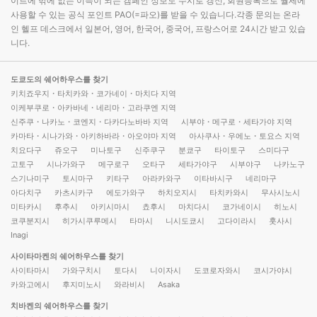
이트에 밖에 없는 이득이 되는 캠페인 정보도 수시로 갱신, 회원등록으로 월세에
사용할 수 있는 공식 포인트 PAO(=파오)를 받을 수 있습니다.각종 문의는 온라
인 헬프 데스크에서 일본어, 영어, 한국어, 중국어, 프랑스어로 24시간 받고 있습
니다.
도쿄도의 쉐어하우스를 찾기
키치죠우지・타치카와・코가네이・마치다 지역
이케부쿠로・아카바네・네리마・고라쿠엔 지역
신주쿠・나카노・코엔지・다카다노바바 지역
시부야・메구로・세타가야 지역
카마타・시나가와・아키하바라・아오야마 지역
아사쿠사・우에노・토요스 지역
치요다구
쥬오구
미나토구
신주쿠구
분쿄구
타이토구
스미다구
고토구
시나가와구
메구로구
오타구
세타가야구
시부야구
나카노구
스기나미구
토시마구
키타구
아라카와구
이타바시구
네리마구
아다치구
카츠시카구
에도가와구
하치오지시
타치카와시
무사시노시
미타카시
후추시
아키시마시
쵸후시
마치다시
코가네이시
히노시
코쿠분지시
히가시쿠루메시
타마시
니시도쿄시
고다이라시
훗사시
Inagi
사이타마켄의 쉐어하우스를 찾기
사이타마시
가와구치시
토다시
니이자시
도코로자와시
코시가야시
카와고에시
후지미노시
와라비시
Asaka
치바켄의 쉐어하우스를 찾기