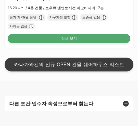
16.20㎡〜 /
4층 건물 /
토우큐 덴엔토시선 아오바다이 17분
단기 계약(월 단위)
가구가전 포함
보증금 없음
사례금 없음
상세 보기
카나가와켄의 신규 OPEN 건물 쉐어하우스 리스트
다른 조건·입주자 속성으로부터 찾는다