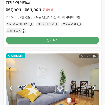
카지가야 테라스
¥57,000 - ¥60,000
공실예정
11.17㎡〜 /
2층 건물 /
토우큐 덴엔토시선 미야자키다이 10분
단기 계약(월 단위)
가구가전 포함
보증금 없음
사례금 없음
상세 보기
APARTMENT