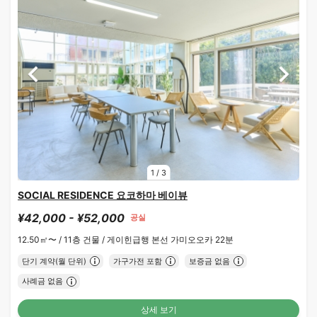
1
/
3
SOCIAL RESIDENCE 요코하마 베이뷰
¥42,000 - ¥52,000
공실
12.50㎡〜 /
11층 건물 /
게이힌급행 본선 가미오오카 22분
단기 계약(월 단위)
가구가전 포함
보증금 없음
사례금 없음
상세 보기