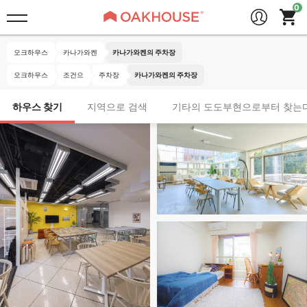
오크하우스
카나가와켄
카나가와켄의 주차장
오크하우스
조건으
주차장
카나가와켄의 주차장
하우스 찾기
지역으로 검색
기타의 도도부현으로부터 찾는