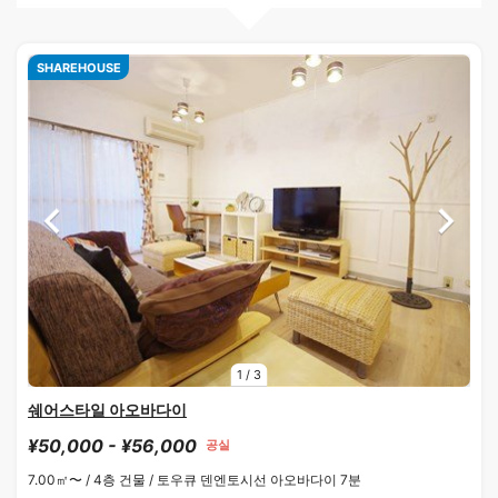
SHAREHOUSE
1
/
3
쉐어스타일 아오바다이
¥50,000 - ¥56,000
공실
7.00㎡〜 /
4층 건물 /
토우큐 덴엔토시선 아오바다이 7분