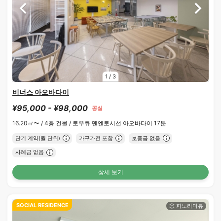
1
/
3
비너스 아오바다이
¥95,000 - ¥98,000
공실
16.20㎡〜 /
4층 건물 /
토우큐 덴엔토시선 아오바다이 17분
단기 계약(월 단위)
가구가전 포함
보증금 없음
사례금 없음
상세 보기
SOCIAL RESIDENCE