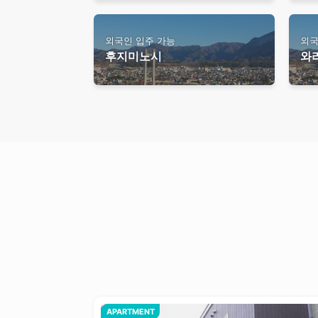
외국인 입주 가능
외국
후지미노시
와
APARTMENT