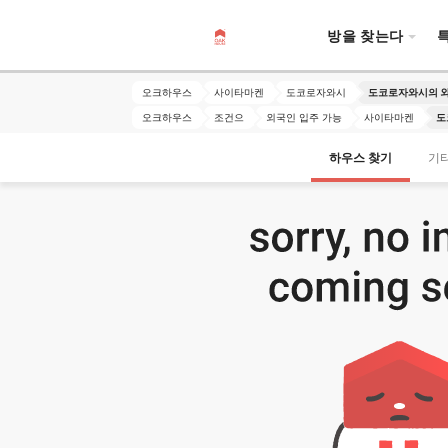
방을 찾는다
오크하우스
사이타마켄
도코로자와시
도코로자와시의 외
오크하우스
조건으
외국인 입주 가능
사이타마켄
도
하우스 찾기
기