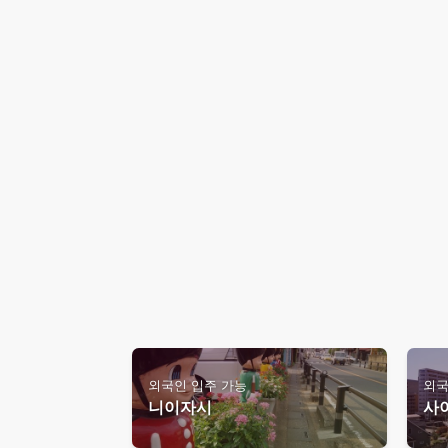
외국인 입주 가능
외국
니이자시
사