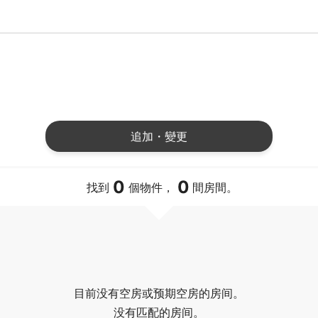
追加・變更
0
0
找到
個物件，
間房間。
目前没有空房或预期空房的房间。
没有匹配的房间。