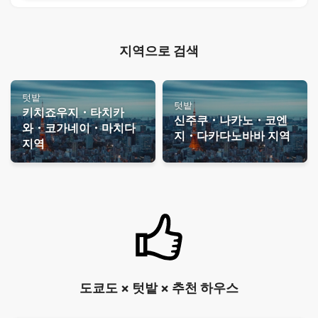
지역으로 검색
텃밭
텃밭
키치죠우지・타치카
신주쿠・나카노・코엔
와・코가네이・마치다
지・다카다노바바 지역
지역
도쿄도 × 텃밭 × 추천 하우스