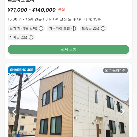
¥71,000 - ¥140,000
공실
15.00㎡〜 /
5층 건물 /
ＪＲ사이쿄선 도다(사이타마) 15분
단기 계약(월 단위)
가구가전 포함
보증금 없음
사례금 없음
상세 보기
SHAREHOUSE