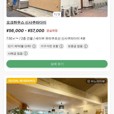
1
/
3
오크하우스 신사쿠라다이
¥56,000 - ¥57,000
공실예정
7.50㎡〜 /
2층 건물 /
세이부 유라쿠초선 신사쿠라다이 4분
단기 계약(월 단위)
가구가전 포함
보증금 없음
사례금 없음
상세 보기
SOCIAL RESIDENCE