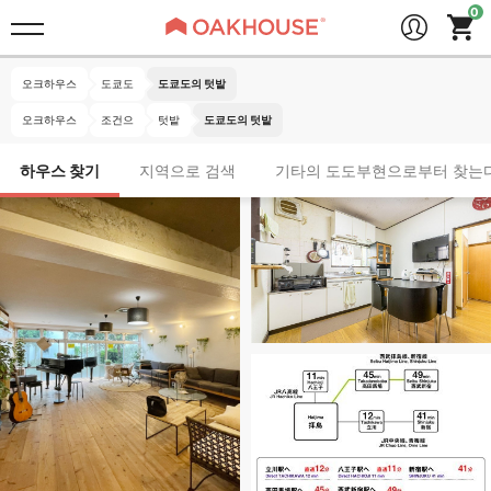
오크하우스
도쿄도
도쿄도의 텃밭
오크하우스
조건으
텃밭
도쿄도의 텃밭
하우스 찾기
지역으로 검색
기타의 도도부현으로부터 찾는