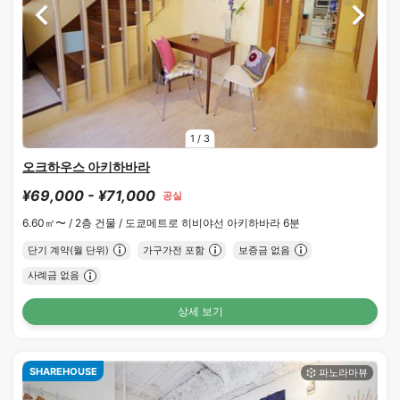
1
/
3
오크하우스 아키하바라
¥69,000 - ¥71,000
공실
6.60㎡〜 /
2층 건물 /
도쿄메트로 히비야선 아키하바라 6분
단기 계약(월 단위)
가구가전 포함
보증금 없음
사례금 없음
상세 보기
SHAREHOUSE