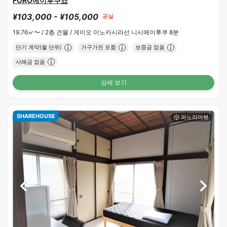
FORO에이후쿠쵸
¥103,000 - ¥105,000
공실
19.76㎡〜 /
2층 건물 /
게이오 이노카시라선 니시에이후쿠 8분
단기 계약(월 단위)
가구가전 포함
보증금 없음
사례금 없음
상세 보기
SHAREHOUSE