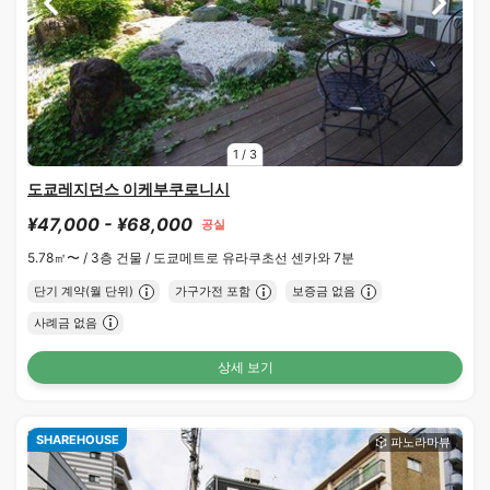
1
/
3
도쿄레지던스 이케부쿠로니시
¥47,000 - ¥68,000
공실
5.78㎡〜 /
3층 건물 /
도쿄메트로 유라쿠초선 센카와 7분
단기 계약(월 단위)
가구가전 포함
보증금 없음
사례금 없음
상세 보기
SHAREHOUSE