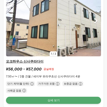
1
/
3
오크하우스 신사쿠라다이
¥56,000 - ¥57,000
공실예정
7.50㎡〜 /
2층 건물 /
세이부 유라쿠초선 신사쿠라다이 4분
단기 계약(월 단위)
가구가전 포함
보증금 없음
사례금 없음
상세 보기