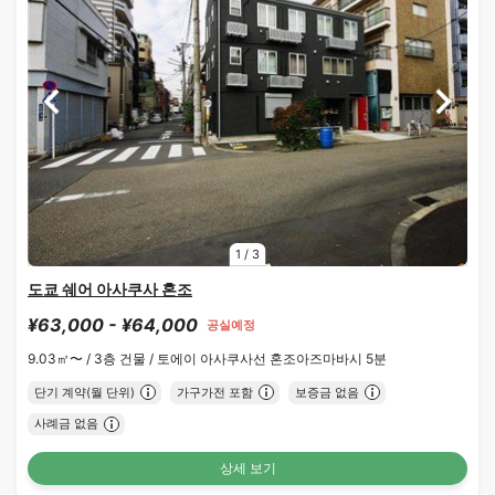
1
/
3
도쿄 쉐어 아사쿠사 혼조
¥63,000 - ¥64,000
공실예정
9.03㎡〜 /
3층 건물 /
토에이 아사쿠사선 혼조아즈마바시 5분
단기 계약(월 단위)
가구가전 포함
보증금 없음
사례금 없음
상세 보기