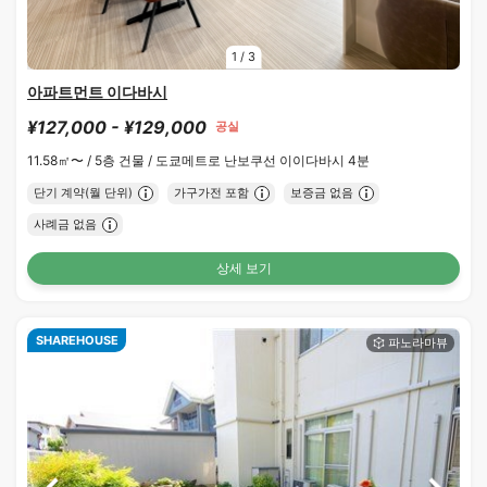
1
/
3
아파트먼트 이다바시
¥127,000 - ¥129,000
공실
11.58㎡〜 /
5층 건물 /
도쿄메트로 난보쿠선 이이다바시 4분
단기 계약(월 단위)
가구가전 포함
보증금 없음
사례금 없음
상세 보기
SHAREHOUSE