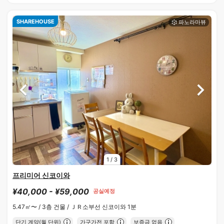
SHAREHOUSE
1
/
3
프리미어 신코이와
¥40,000 - ¥59,000
공실예정
5.47㎡〜 /
3층 건물 /
ＪＲ소부선 신코이와 1분
단기 계약(월 단위)
가구가전 포함
보증금 없음