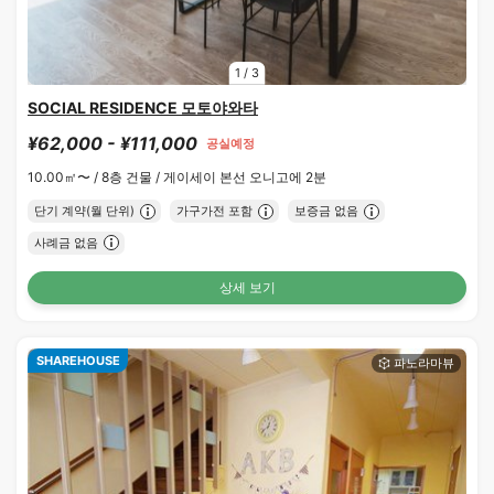
1
/
3
SOCIAL RESIDENCE 모토야와타
¥62,000 - ¥111,000
공실예정
10.00㎡〜 /
8층 건물 /
게이세이 본선 오니고에 2분
단기 계약(월 단위)
가구가전 포함
보증금 없음
사례금 없음
상세 보기
SHAREHOUSE