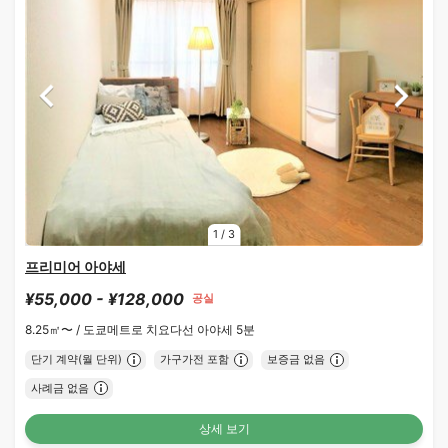
1
/
3
프리미어 아야세
¥55,000 - ¥128,000
공실
8.25㎡〜 /
도쿄메트로 치요다선 아야세 5분
단기 계약(월 단위)
가구가전 포함
보증금 없음
사례금 없음
상세 보기