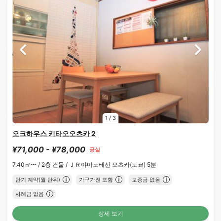
1
/
3
오크하우스 키타오오츠카 2
¥71,000 - ¥78,000
공실
7.40㎡〜 /
2층 건물 /
ＪＲ야마노테선 오츠카(도쿄) 5분
단기 계약(월 단위)
가구가전 포함
보증금 없음
사례금 없음
상세 보기