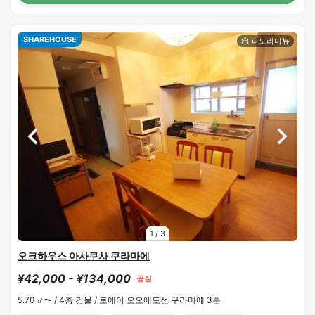
SHAREHOUSE
1
/
3
오크하우스 아사쿠사 쿠라마에
¥42,000 - ¥134,000
공실
5.70㎡〜 /
4층 건물 /
토에이 오오에도선 구라마에 3분