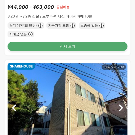
¥44,000 - ¥63,000
공실예정
8.20㎡〜 /
2층 건물 /
토부 다이시선 다이시마에 10분
단기 계약(월 단위)
가구가전 포함
보증금 없음
사례금 없음
상세 보기
SHAREHOUSE