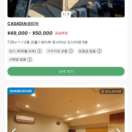
1
/
3
CASADIA네리마
¥49,000 - ¥50,000
공실예정
7.25㎡〜 /
2층 건물 /
세이부 토시마선 도시마엔 5분
단기 계약(월 단위)
가구가전 포함
보증금 없음
사례금 없음
상세 보기
SHAREHOUSE