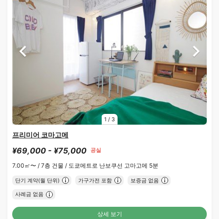
1
/
3
프리미어 코마고메
¥69,000 - ¥75,000
공실
7.00㎡〜 /
7층 건물 /
도쿄메트로 난보쿠선 고마고메 5분
단기 계약(월 단위)
가구가전 포함
보증금 없음
사례금 없음
상세 보기