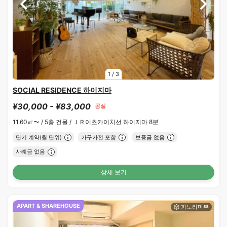
1
/
3
SOCIAL RESIDENCE 하이지마
¥30,000 - ¥83,000
공실
11.60㎡〜 /
5층 건물 /
ＪＲ이츠카이치선 하이지마 8분
단기 계약(월 단위)
가구가전 포함
보증금 없음
사례금 없음
상세 보기
APART & SHAREHOUSE