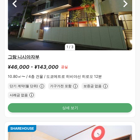
1
/
3
그랑 니시아자부
¥46,000 - ¥143,000
공실
10.80㎡〜 /
4층 건물 /
도쿄메트로 히비야선 히로오 12분
단기 계약(월 단위)
가구가전 포함
보증금 없음
사례금 없음
상세 보기
SHAREHOUSE