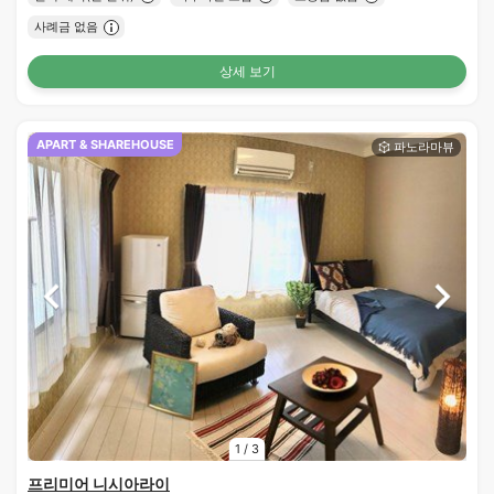
사례금 없음
상세 보기
APART & SHAREHOUSE
1
/
3
프리미어 니시아라이