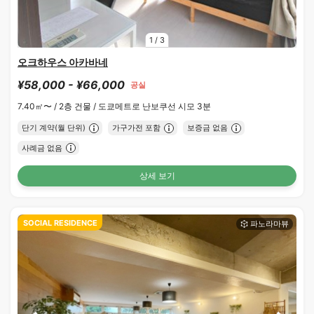
1
/
3
오크하우스 아카바네
¥58,000 - ¥66,000
공실
7.40㎡〜 /
2층 건물 /
도쿄메트로 난보쿠선 시모 3분
단기 계약(월 단위)
가구가전 포함
보증금 없음
사례금 없음
상세 보기
SOCIAL RESIDENCE