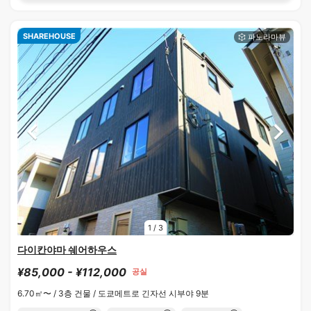
SHAREHOUSE
1
/
3
다이칸야마 쉐어하우스
¥85,000 - ¥112,000
공실
6.70㎡〜 /
3층 건물 /
도쿄메트로 긴자선 시부야 9분