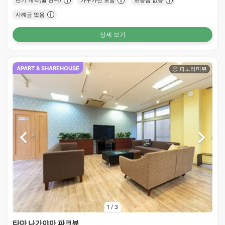
단기 계약(월 단위)
가구가전 포함
보증금 없음
사례금 없음
상세 보기
APART & SHAREHOUSE
1
/
3
타마 나가야마 파크뷰