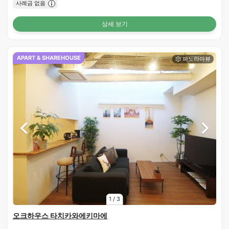
사례금 없음
상세 보기
APART & SHAREHOUSE
1
/
3
오크하우스 타치카와에키마에