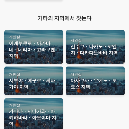
기타의 지역에서 찾는다
개인실
개인실
이케부쿠로・아카바
신주쿠・나카노・코엔
네・네리마・고라쿠엔
지・다카다노바바 지역
지역
개인실
개인실
시부야・메구로・세타
아사쿠사・우에노・토
가야 지역
요스 지역
개인실
카마타・시나가와・아
키하바라・아오야마 지
역