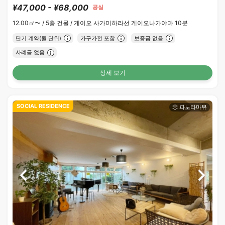
¥47,000 - ¥68,000
공실
12.00㎡〜 /
5층 건물 /
게이오 사가미하라선 게이오나가야마 10분
단기 계약(월 단위)
가구가전 포함
보증금 없음
사례금 없음
상세 보기
SOCIAL RESIDENCE