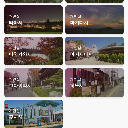
개인실
개인실
타마시
마치다시
개인실
개인실
타치카와시
아키시마시
개인실
개인실
고다이라시
히노시
개인실
훗사시