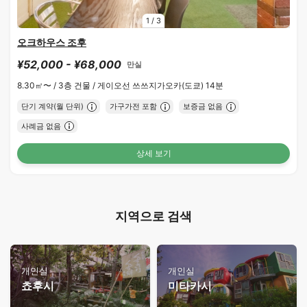
1
/
3
오크하우스 조후
¥52,000 - ¥68,000
만실
8.30㎡〜 /
3층 건물 /
게이오선 쓰쓰지가오카(도쿄) 14분
단기 계약(월 단위)
가구가전 포함
보증금 없음
사례금 없음
상세 보기
지역으로 검색
개인실
개인실
쵸후시
미타카시