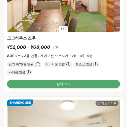
1
/
1
오크하우스 조후
¥52,000 - ¥68,000
만실
8.30㎡〜 /
3층 건물 /
게이오선 쓰쓰지가오카(도쿄) 14분
단기 계약(월 단위)
가구가전 포함
보증금 없음
사례금 없음
상세 보기
SHAREHOUSE