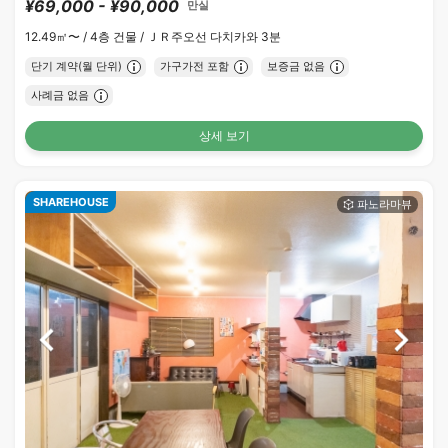
¥69,000 - ¥90,000
만실
12.49㎡〜 /
4층 건물 /
ＪＲ주오선 다치카와 3분
단기 계약(월 단위)
가구가전 포함
보증금 없음
사례금 없음
상세 보기
SHAREHOUSE