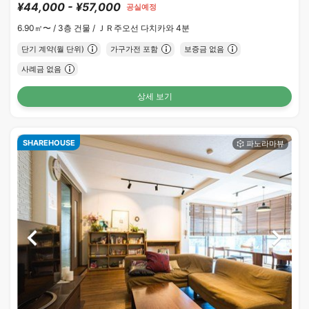
¥44,000 - ¥57,000
공실예정
6.90㎡〜 /
3층 건물 /
ＪＲ주오선 다치카와 4분
단기 계약(월 단위)
가구가전 포함
보증금 없음
사례금 없음
상세 보기
SHAREHOUSE