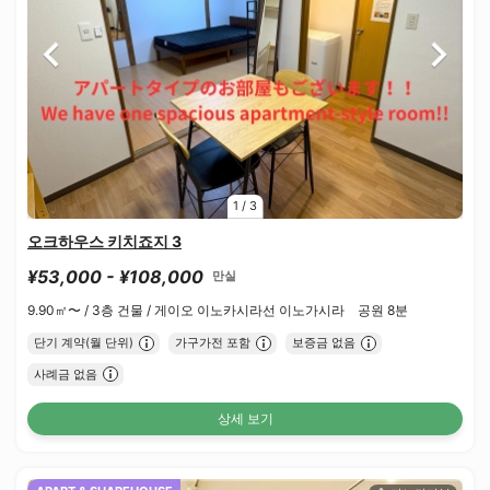
1
/
3
오크하우스 키치죠지 3
¥53,000 - ¥108,000
만실
9.90㎡〜 /
3층 건물 /
게이오 이노카시라선 이노가시라 공원 8분
단기 계약(월 단위)
가구가전 포함
보증금 없음
사례금 없음
상세 보기