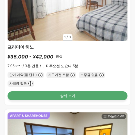
1
/
3
프리미어 히노
¥35,000 - ¥42,000
만실
7.95㎡〜 /
3층 건물 /
ＪＲ주오선 도요다 5분
단기 계약(월 단위)
가구가전 포함
보증금 없음
사례금 없음
상세 보기
APART & SHAREHOUSE