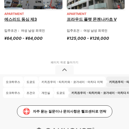
APARTMENT
APARTMENT
에스리드 동심 제3
프라우드 플랫 몬젠나카초 V
입주조건： 여성 남성 외국인
입주조건： 여성 남성 외국인
¥64,000 - ¥64,000
¥125,000 - ¥126,000
오크하우스
도쿄도
키치죠우지・타치카와・코가네이・마치다 지역
키치죠우지・타
오크하우스
조건으
개인실
도쿄도
키치죠우지・타치카와・코가네이・마치다 지
자주 묻는 질문이나 문의사항은 헬프센터로 연락