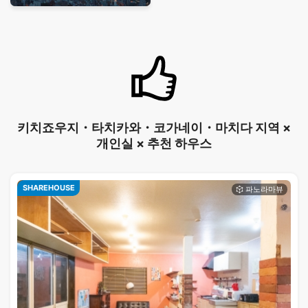
키치죠우지・타치카와・코가네이・마치다 지역 ×
개인실 × 추천 하우스
SHAREHOUSE