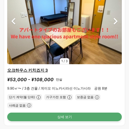
1
/
3
오크하우스 키치죠지 3
¥53,000 - ¥108,000
만실
9.90㎡〜 /
3층 건물 /
게이오 이노카시라선 이노가시라 공원 8분
단기 계약(월 단위)
가구가전 포함
보증금 없음
사례금 없음
상세 보기