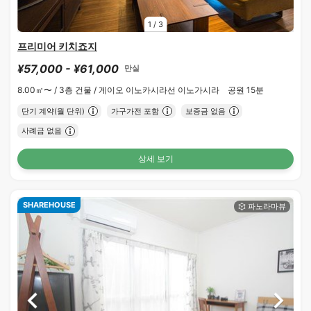
1
/
3
프리미어 키치죠지
¥57,000 - ¥61,000
만실
8.00㎡〜 /
3층 건물 /
게이오 이노카시라선 이노가시라 공원 15분
단기 계약(월 단위)
가구가전 포함
보증금 없음
사례금 없음
상세 보기
SHAREHOUSE