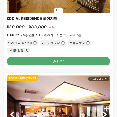
1
/
3
SOCIAL RESIDENCE 하이지마
¥30,000 - ¥83,000
공실
11.60㎡〜 /
5층 건물 /
ＪＲ이츠카이치선 하이지마 8분
단기 계약(월 단위)
가구가전 포함
보증금 없음
사례금 없음
상세 보기
SOCIAL RESIDENCE