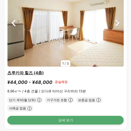
1
/
3
츠루카와 힐즈 (4층)
¥44,000 - ¥48,000
공실예정
8.96㎡〜 /
4층 건물 /
오다큐 타마선 구리히라 15분
단기 계약(월 단위)
가구가전 포함
보증금 없음
사례금 없음
상세 보기