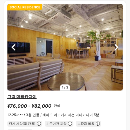
SOCIAL RESIDENCE
1
/
3
그랑 미타카다이
¥76,000 - ¥82,000
만실
12.25㎡〜 /
3층 건물 /
게이오 이노카시라선 미타카다이 5분
단기 계약(월 단위)
가구가전 포함
보증금 없음