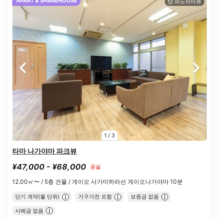
APART & SHAREHOUSE
1
/
3
타마 나가야마 파크뷰
¥47,000 - ¥68,000
공실
12.00㎡〜 /
5층 건물 /
게이오 사가미하라선 게이오나가야마 10분
단기 계약(월 단위)
가구가전 포함
보증금 없음
사례금 없음