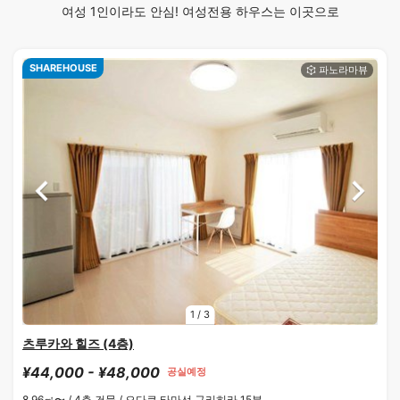
여성 1인이라도 안심! 여성전용 하우스는 이곳으로
SHAREHOUSE
1
/
3
츠루카와 힐즈 (4층)
¥44,000 - ¥48,000
공실예정
8.96㎡〜 /
4층 건물 /
오다큐 타마선 구리히라 15분