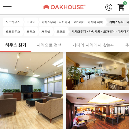
오크하우스
도쿄도
키치죠우지・타치카와・코가네이・마치다 지역
키치죠우지・타
오크하우스
조건으
개인실
도쿄도
키치죠우지・타치카와・코가네이・마치다 지
하우스 찾기
지역으로 검색
기타의 지역에서 찾는다
추