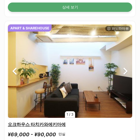
상세 보기
APART & SHAREHOUSE
1
/
3
오크하우스 타치카와에키마에
¥69,000 - ¥90,000
만실