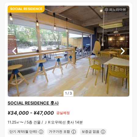
SOCIAL RESIDENCE
1
/
3
SOCIAL RESIDENCE 훗사
¥34,000 - ¥47,000
공실예정
11.25㎡〜 /
5층 건물 /
ＪＲ오우메선 훗사 14분
단기 계약(월 단위)
가구가전 포함
보증금 없음