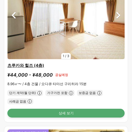
1
/
3
츠루카와 힐즈 (4층)
¥44,000 - ¥48,000
공실예정
8.96㎡〜 /
4층 건물 /
오다큐 타마선 구리히라 15분
단기 계약(월 단위)
가구가전 포함
보증금 없음
사례금 없음
상세 보기