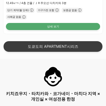
12.49㎡〜 /
4층 건물 /
ＪＲ주오선 다치카와 3분
단기 계약(월 단위)
가구가전 포함
보증금 없음
사례금 없음
상세 보기
도쿄도의 APARTMENT시리즈
키치죠우지・타치카와・코가네이・마치다 지역 ×
개인실 × 여성전용 한정