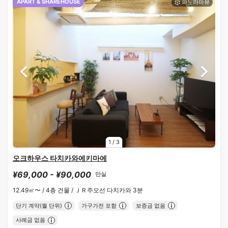
APART & SHAREHOUSE
1
/
3
오크하우스 타치카와에키마에
¥69,000 - ¥90,000
만실
12.49㎡〜 /
4층 건물 /
ＪＲ주오선 다치카와 3분
단기 계약(월 단위)
가구가전 포함
보증금 없음
사례금 없음