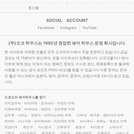
호스텔
SOCIAL ACCOUNT
Facebook
Instagram
YouTube
(주)오크 하우스는 1992년 창업한 쉐어 하우스 운영 회사입니다.
본 사이트에 게재된 건물은 모두 오크하우스에서 직접 운영하고 있습니다.공실
정보는 매 15분마다 갱신되어, 포털 사이트보다 정확합니다. 신규건물이나 본사
이트에 밖에 없는 이득이 되는 캠페인 정보도 수시로 갱신, 회원등록으로 월세에
사용할 수 있는 공식 포인트 PAO(=파오)를 받을 수 있습니다.각종 문의는 온라
인 헬프 데스크에서 일본어, 영어, 한국어, 중국어, 프랑스어로 24시간 받고 있습
니다.
도쿄도의 쉐어하우스를 찾기
키치죠우지・타치카와・코가네이・마치다 지역
이케부쿠로・아카바네・네리마・고라쿠엔 지역
신주쿠・나카노・코엔지・다카다노바바 지역
시부야・메구로・세타가야 지역
카마타・시나가와・아키하바라・아오야마 지역
아사쿠사・우에노・토요스 지역
치요다구
쥬오구
미나토구
신주쿠구
분쿄구
타이토구
스미다구
고토구
시나가와구
메구로구
오타구
세타가야구
시부야구
나카노구