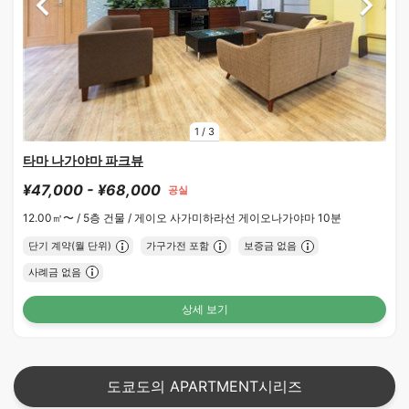
1
/
3
타마 나가야마 파크뷰
¥47,000 - ¥68,000
공실
12.00㎡〜 /
5층 건물 /
게이오 사가미하라선 게이오나가야마 10분
단기 계약(월 단위)
가구가전 포함
보증금 없음
사례금 없음
상세 보기
도쿄도의 APARTMENT시리즈