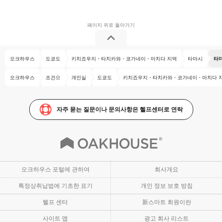
오크하우스
도쿄도
키치죠우지・타치카와・코가네이・마치다 지역
타마시
타
오크하우스
조건으
개인실
도쿄도
키치죠우지・타치카와・코가네이・마치다 
자주 묻는 질문이나 문의사항은 헬프센터로 연락
오크하우스 포털에 관하여
회사개요
특정상취납법에 기초한 표기
개인 정보 보호 방침
헬프 센터
新스마트 회원이란
사이트 맵
광고 회사 리스트