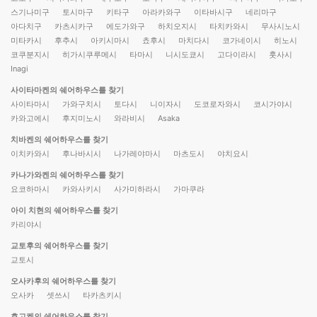
스기나미구
토시마구
키타구
아라카와구
이타바시구
네리마구
아다치구
카츠시카구
에도가와구
하치오지시
타치카와시
무사시노시
미타카시
후추시
아키시마시
쵸후시
마치다시
코가네이시
히노시
코쿠분지시
히가시쿠루메시
타마시
니시도쿄시
고다이라시
훗사시
Inagi
사이타마켄의 쉐어하우스를 찾기
사이타마시
가와구치시
토다시
니이자시
도코로자와시
코시가야시
카와고에시
후지미노시
와라비시
Asaka
치바켄의 쉐어하우스를 찾기
이치카와시
후나바시시
나가레야마시
마츠도시
야치요시
카나가와켄의 쉐어하우스를 찾기
요코하마시
카와사키시
사가미하라시
가마쿠라
아이 치현의 쉐어하우스를 찾기
카리야시
교토후의 쉐어하우스를 찾기
교토시
오사카후의 쉐어하우스를 찾기
오사카
셋쓰시
타카츠키시
효고켄의 쉐어하우스를 찾기