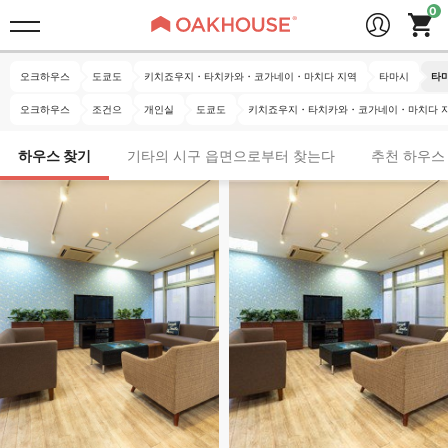
오크하우스
도쿄도
키치죠우지・타치카와・코가네이・마치다 지역
타마시
타
오크하우스
조건으
개인실
도쿄도
키치죠우지・타치카와・코가네이・마치다 
하우스 찾기
기타의 시구 읍면으로부터 찾는다
추천 하우스