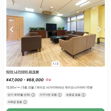
1
/
3
타마 나가야마 파크뷰
¥47,000 - ¥68,000
공실
12.00㎡〜 /
5층 건물 /
게이오 사가미하라선 게이오나가야마 10분
단기 계약(월 단위)
가구가전 포함
보증금 없음
사례금 없음