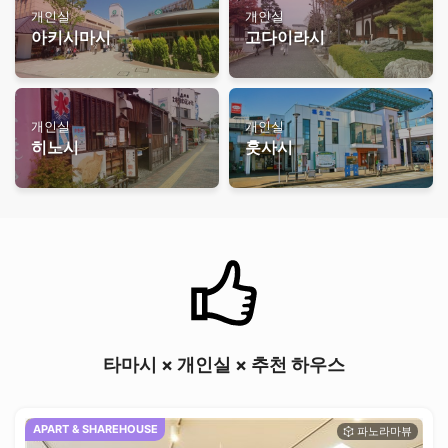
개인실
개인실
아키시마시
고다이라시
개인실
개인실
히노시
훗사시
타마시 × 개인실 × 추천 하우스
APART & SHAREHOUSE