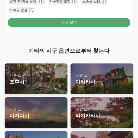
단기 계약(월 단위)
가구가전 포함
보증금 없음
사례금 없음
상세 보기
기타의 시구 읍면으로부터 찾는다
개인실
개인실
쵸후시
미타카시
개인실
개인실
마치다시
타치카와시