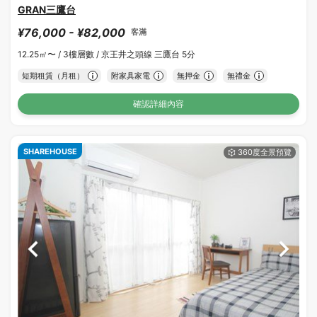
GRAN三鷹台
¥76,000 - ¥82,000
客滿
12.25㎡〜 /
3樓層數 /
京王井之頭線 三鷹台 5分
短期租賃（月租）
附家具家電
無押金
無禮金
確認詳細內容
SHAREHOUSE