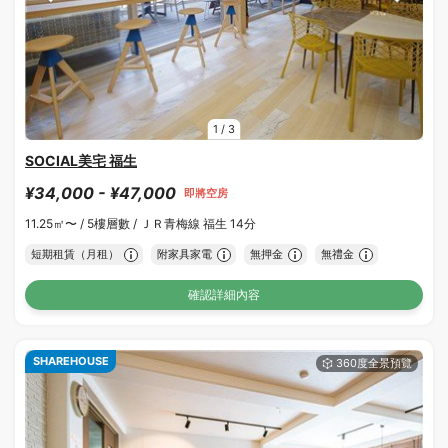
1
/
3
SOCIAL美宅 福生
¥34,000 - ¥47,000
即將空房
11.25㎡〜 /
5樓層數 /
ＪＲ青梅線 福生 14分
短期租賃（月租）
附家具家電
無押金
無禮金
確認詳細內容
SHAREHOUSE