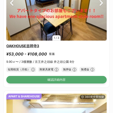
1
/
3
OAKHOUSE吉祥寺3
¥53,000 - ¥108,000
客滿
9.90㎡〜 /
3樓層數 /
京王井之頭線 井之頭公園 8分
短期租賃（月租）
附家具家電
無押金
無禮金
確認詳細內容
APART & SHAREHOUSE