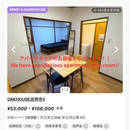
APART & SHAREHOUSE
1
/
3
OAKHOUSE吉祥寺3
¥53,000 - ¥108,000
客滿
9.90㎡〜 /
3樓層數 /
京王井之頭線 井之頭公園 8分
短期租賃（月租）
附家具家電
無押金
無禮金