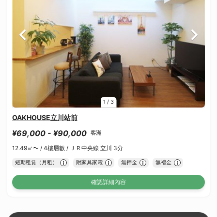
1
/
3
OAKHOUSE立川站前
¥69,000 - ¥90,000
客滿
12.49㎡〜 /
4樓層數 /
ＪＲ中央線 立川 3分
短期租賃（月租）
附家具家電
無押金
無禮金
確認詳細內容