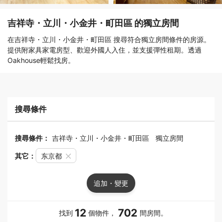
吉祥寺・立川・小金井・町田區 的獨立房間
在吉祥寺・立川・小金井・町田區 搜尋符合獨立房間條件的房源。
提供附家具家電房型、歡迎外國人入住，並支援彈性租期。透過
Oakhouse輕鬆找房。
搜尋條件
搜尋條件：
吉祥寺・立川・小金井・町田區
獨立房間
其它：
东京都
追加・變更
12
702
找到
個物件，
間房間。