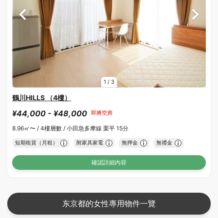
1
/
3
鶴川HILLS （4樓）
¥44,000 - ¥48,000
即將空房
8.96㎡〜 /
4樓層數 /
小田急多摩線 栗平 15分
短期租賃（月租）
附家具家電
無押金
無禮金
確認詳細內容
东京都的女性專用物件一覽