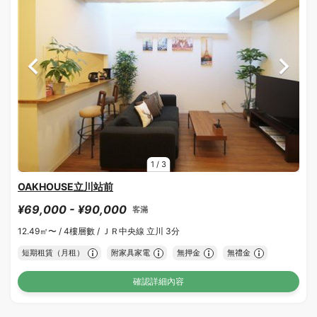
1
/
3
OAKHOUSE立川站前
¥69,000 - ¥90,000
客滿
12.49㎡〜 /
4樓層數 /
ＪＲ中央線 立川 3分
短期租賃（月租）
附家具家電
無押金
無禮金
確認詳細內容