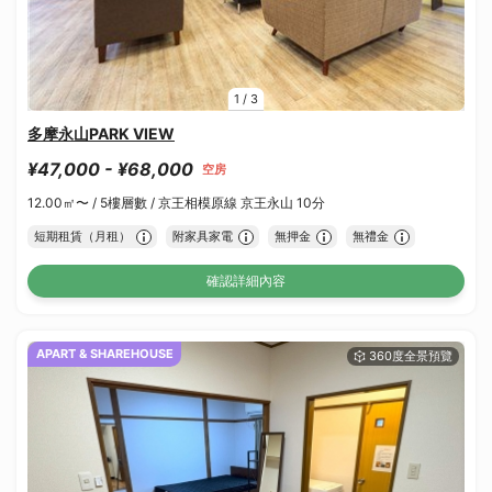
1
/
3
多摩永山PARK VIEW
¥47,000 - ¥68,000
空房
12.00㎡〜 /
5樓層數 /
京王相模原線 京王永山 10分
短期租賃（月租）
附家具家電
無押金
無禮金
確認詳細內容
APART & SHAREHOUSE