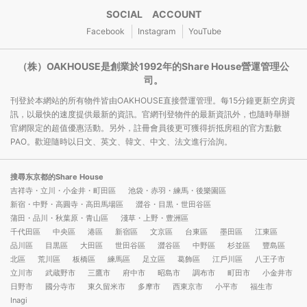
SOCIAL ACCOUNT
Facebook
Instagram
YouTube
（株）OAKHOUSE是創業於1992年的Share House營運管理公
司。
刊登於本網站的所有物件皆由OAKHOUSE直接營運管理。每15分鐘更新空房資
訊，以最快的速度提供最新的資訊。官網刊登物件的最新資訊外，也隨時舉辦
官網限定的超值優惠活動。另外，註冊會員後更可獲得折抵房租的官方點數
PAO。歡迎隨時以日文、英文、韓文、中文、法文進行洽詢。
搜尋东京都的Share House
吉祥寺・立川・小金井・町田區
池袋・赤羽・練馬・後樂園區
新宿・中野・高圓寺・高田馬場區
澀谷・目黒・世田谷區
蒲田・品川・秋葉原・青山區
淺草・上野・豊洲區
千代田區
中央區
港區
新宿區
文京區
台東區
墨田區
江東區
品川區
目黒區
大田區
世田谷區
澀谷區
中野區
杉並區
豐島區
北區
荒川區
板橋區
練馬區
足立區
葛飾區
江戶川區
八王子市
立川市
武蔵野市
三鷹市
府中市
昭島市
調布市
町田市
小金井市
日野市
國分寺市
東久留米市
多摩市
西東京市
小平市
福生市
Inagi