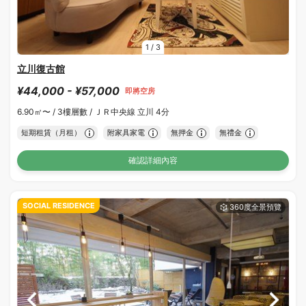
1
/
3
立川復古館
¥44,000 - ¥57,000
即將空房
6.90㎡〜 /
3樓層數 /
ＪＲ中央線 立川 4分
短期租賃（月租）
附家具家電
無押金
無禮金
確認詳細內容
SOCIAL RESIDENCE