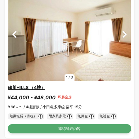
1
/
3
鶴川HILLS （4樓）
¥44,000 - ¥48,000
即將空房
8.96㎡〜 /
4樓層數 /
小田急多摩線 栗平 15分
短期租賃（月租）
附家具家電
無押金
無禮金
確認詳細內容