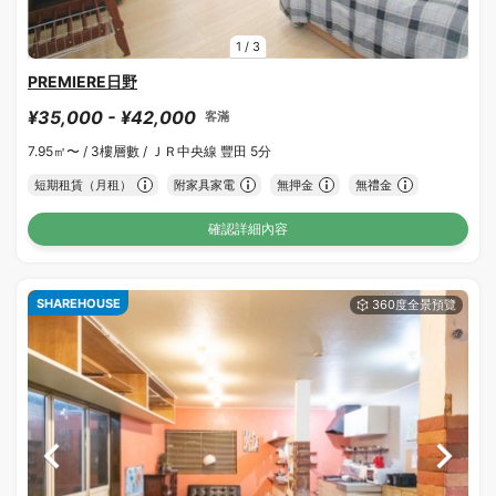
1
/
3
PREMIERE日野
¥35,000 - ¥42,000
客滿
7.95㎡〜 /
3樓層數 /
ＪＲ中央線 豐田 5分
短期租賃（月租）
附家具家電
無押金
無禮金
確認詳細內容
SHAREHOUSE