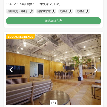
12.49㎡〜 /
4樓層數 /
ＪＲ中央線 立川 3分
短期租賃（月租）
附家具家電
無押金
無禮金
確認詳細內容
SOCIAL RESIDENCE
1
/
3