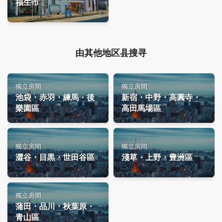
福生市
由其他地区县搜寻
獨立房間
獨立房間
池袋・赤羽・練馬・後
新宿・中野・高圓寺・
樂園區
高田馬場區
獨立房間
獨立房間
澀谷・目黒・世田谷區
淺草・上野・豊洲區
獨立房間
蒲田・品川・秋葉原・
青山區