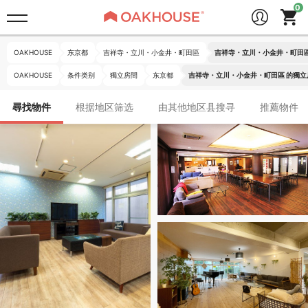
OAKHOUSE
东京都
吉祥寺・立川・小金井・町田區
吉祥寺・立川・小金井・町田區
OAKHOUSE
条件类别
獨立房間
东京都
吉祥寺・立川・小金井・町田區 的獨立
尋找物件
根据地区筛选
由其他地区县搜寻
推薦物件