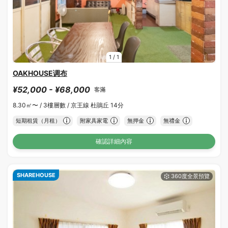
1
/
1
OAKHOUSE调布
¥52,000 - ¥68,000
客滿
8.30㎡〜 /
3樓層數 /
京王線 杜鵑丘 14分
短期租賃（月租）
附家具家電
無押金
無禮金
確認詳細內容
SHAREHOUSE