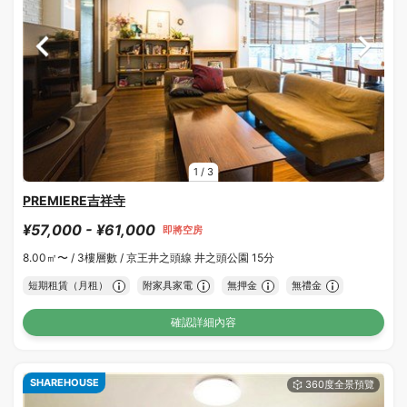
1
/
3
PREMIERE吉祥寺
¥57,000 - ¥61,000
即將空房
8.00㎡〜 /
3樓層數 /
京王井之頭線 井之頭公園 15分
短期租賃（月租）
附家具家電
無押金
無禮金
確認詳細內容
SHAREHOUSE