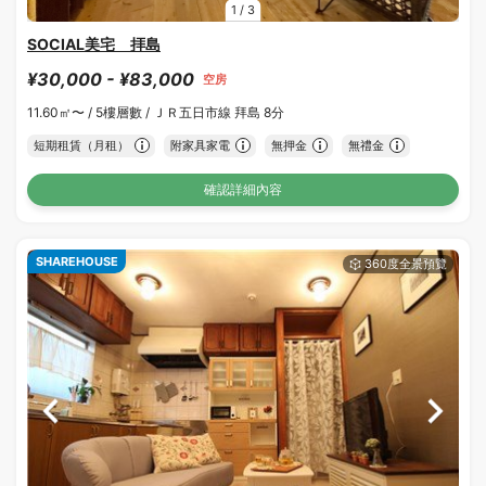
1
/
3
SOCIAL美宅 拝島
¥30,000 - ¥83,000
空房
11.60㎡〜 /
5樓層數 /
ＪＲ五日市線 拜島 8分
短期租賃（月租）
附家具家電
無押金
無禮金
確認詳細內容
SHAREHOUSE