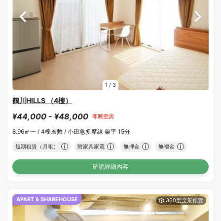
1
/
3
鶴川HILLS （4樓）
¥44,000 - ¥48,000
即將空房
8.96㎡〜 /
4樓層數 /
小田急多摩線 栗平 15分
短期租賃（月租）
附家具家電
無押金
無禮金
確認詳細內容
APART & SHAREHOUSE