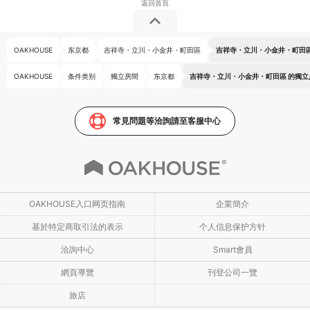
OAKHOUSE
东京都
吉祥寺・立川・小金井・町田區
吉祥寺・立川・小金井・町田區
OAKHOUSE
条件类别
獨立房間
东京都
吉祥寺・立川・小金井・町田區 的獨立
常見問題等洽詢請至客服中心
OAKHOUSE入口网页指南
企業簡介
基於特定商取引法的表示
个人信息保护方针
洽詢中心
Smart會員
網頁導覽
刊登公司一覽
旅店