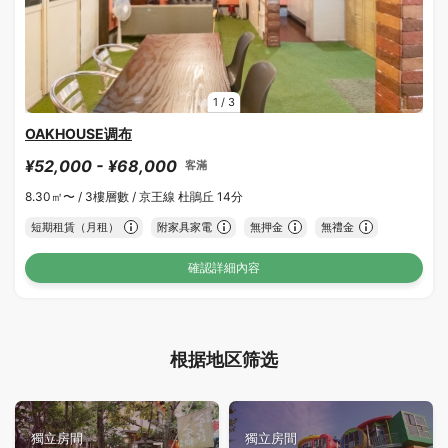
1
/
3
OAKHOUSE调布
¥52,000 - ¥68,000
客滿
8.30㎡〜 /
3樓層數 /
京王線 杜鵑丘 14分
短期租賃（月租）
附家具家電
無押金
無禮金
確認詳細內容
根据地区筛选
獨立房間
獨立房間