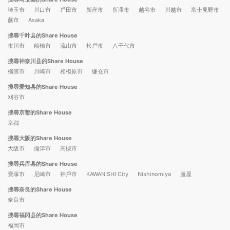
埼玉市
川口市
戶田市
新座市
所澤市
越谷市
川越市
富士見野市
蕨市
Asaka
搜尋千叶县的Share House
市川市
船橋市
流山市
松戶市
八千代市
搜尋神奈川县的Share House
橫濱市
川崎市
相模原市
镰仓市
搜尋爱知县的Share House
刈谷市
搜尋京都的Share House
京都
搜尋大阪的Share House
大阪市
攝津市
高槻市
搜尋兵库县的Share House
寶塚市
尼崎市
神戶市
KAWANISHI City
Nishinomiya
蘆屋
搜尋奈良的Share House
奈良市
搜尋福冈县的Share House
福岡市