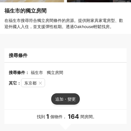
福生市的獨立房間
在福生市搜尋符合獨立房間條件的房源。提供附家具家電房型、歡
迎外國人入住，並支援彈性租期。透過Oakhouse輕鬆找房。
搜尋條件
搜尋條件：
福生市
獨立房間
其它：
东京都
追加・變更
1
164
找到
個物件，
間房間。