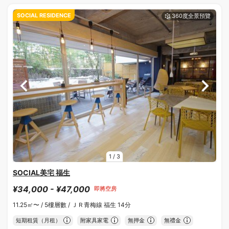
SOCIAL RESIDENCE
1
/
3
SOCIAL美宅 福生
¥34,000 - ¥47,000
即將空房
11.25㎡〜 /
5樓層數 /
ＪＲ青梅線 福生 14分
短期租賃（月租）
附家具家電
無押金
無禮金