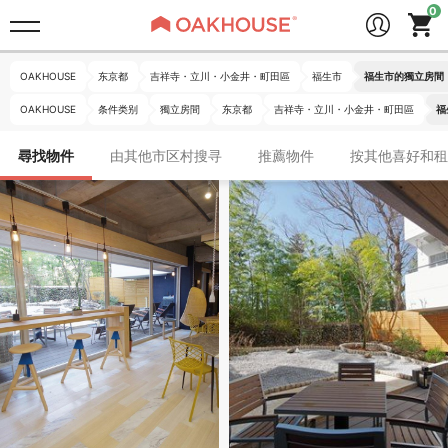
OAKHOUSE
东京都
吉祥寺・立川・小金井・町田區
福生市
福生市的獨立房間
OAKHOUSE
条件类别
獨立房間
东京都
吉祥寺・立川・小金井・町田區
福
尋找物件
由其他市区村搜寻
推薦物件
按其他喜好和租