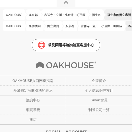
OAKHOUSE
东京都
吉祥寺・立川・小金井・町田區
福生市
福生市的獨立房間
OAKHOUSE
条件类别
獨立房間
东京都
吉祥寺・立川・小金井・町田區
福
常見問題等洽詢請至客服中心
OAKHOUSE入口网页指南
企業簡介
基於特定商取引法的表示
个人信息保护方针
洽詢中心
Smart會員
網頁導覽
刊登公司一覽
旅店
SOCIAL ACCOUNT