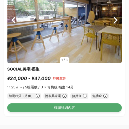
1
/
3
SOCIAL美宅 福生
¥34,000 - ¥47,000
即將空房
11.25㎡〜 /
5樓層數 /
ＪＲ青梅線 福生 14分
短期租賃（月租）
附家具家電
無押金
無禮金
確認詳細內容