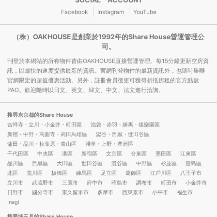
Facebook
Instagram
YouTube
（株）OAKHOUSE是創業於1992年的Share House營運管理公
司。
刊登於本網站的所有物件皆由OAKHOUSE直接營運管理。每15分鐘更新空房資
訊，以最快的速度提供最新的資訊。官網刊登物件的最新資訊外，也隨時舉辦
官網限定的超值優惠活動。另外，註冊會員後更可獲得折抵房租的官方點數
PAO。歡迎隨時以日文、英文、韓文、中文、法文進行洽詢。
搜尋东京都的Share House
吉祥寺・立川・小金井・町田區
池袋・赤羽・練馬・後樂園區
新宿・中野・高圓寺・高田馬場區
澀谷・目黒・世田谷區
蒲田・品川・秋葉原・青山區
淺草・上野・豊洲區
千代田區
中央區
港區
新宿區
文京區
台東區
墨田區
江東區
品川區
目黒區
大田區
世田谷區
澀谷區
中野區
杉並區
豐島區
北區
荒川區
板橋區
練馬區
足立區
葛飾區
江戶川區
八王子市
立川市
武蔵野市
三鷹市
府中市
昭島市
調布市
町田市
小金井市
日野市
國分寺市
東久留米市
多摩市
西東京市
小平市
福生市
Inagi
搜尋埼玉县的Share House