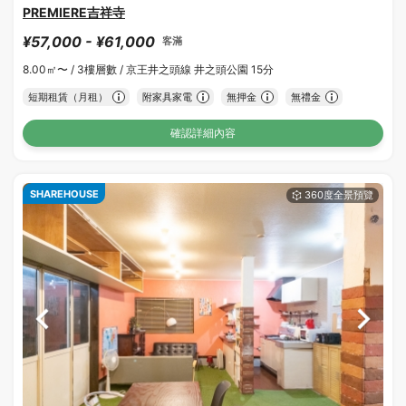
PREMIERE吉祥寺
¥57,000 - ¥61,000
客滿
8.00㎡〜 /
3樓層數 /
京王井之頭線 井之頭公園 15分
短期租賃（月租）
附家具家電
無押金
無禮金
確認詳細內容
SHAREHOUSE