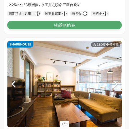
12.25㎡〜 /
3樓層數 /
京王井之頭線 三鷹台 5分
短期租賃（月租）
附家具家電
無押金
無禮金
確認詳細內容
SHAREHOUSE
1
/
3