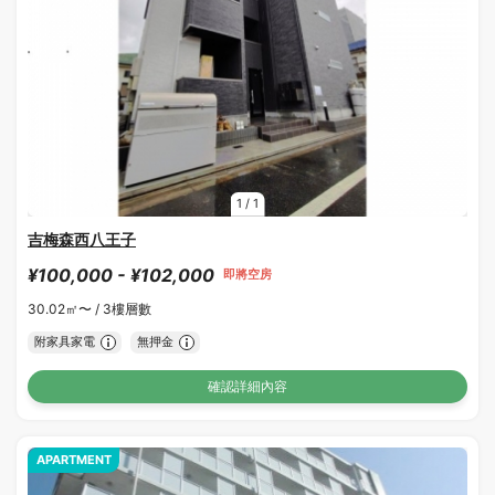
1
/
1
吉梅森西八王子
¥100,000 - ¥102,000
即將空房
30.02㎡〜 /
3樓層數
附家具家電
無押金
確認詳細內容
APARTMENT