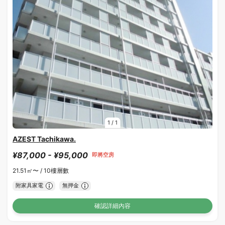
1
/
1
AZEST Tachikawa.
¥87,000 - ¥95,000
即將空房
21.51㎡〜 /
10樓層數
附家具家電
無押金
確認詳細內容