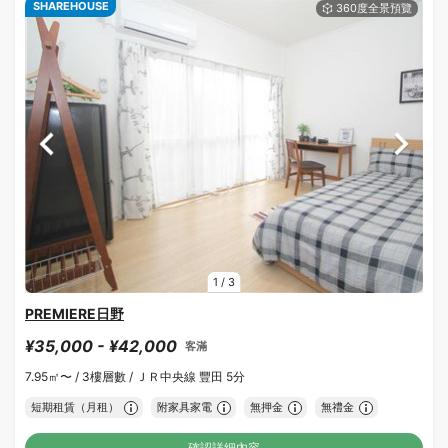
SHAREHOUSE
1
/
3
PREMIERE日野
¥35,000 - ¥42,000
客滿
7.95㎡〜 /
3樓層數 /
ＪＲ中央線 豐田 5分
短期租賃（月租）
附家具家電
無押金
無禮金
確認詳細內容