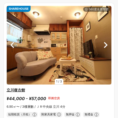
SHAREHOUSE
1
/
3
立川復古館
¥44,000 - ¥57,000
即將空房
6.90㎡〜 /
3樓層數 /
ＪＲ中央線 立川 4分
短期租賃（月租）
附家具家電
無押金
無禮金