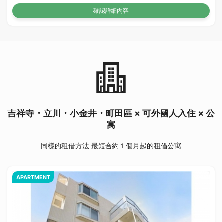
確認詳細內容
吉祥寺・立川・小金井・町田區 × 可外國人入住 × 公
寓
同樣的租借方法 最短合約１個月起的租借公寓
APARTMENT