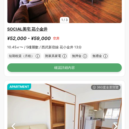
1
/
3
SOCIAL美宅 花小金井
¥52,000 - ¥59,000
空房
10.45㎡〜 /
5樓層數 /
西武新宿線 花小金井 13分
短期租賃（月租）
附家具家電
無押金
無禮金
確認詳細內容
APARTMENT