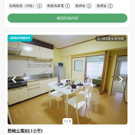
短期租賃（月租）
附家具家電
無押金
無禮金
確認詳細內容
APARTMENT
1
/
3
野崎公寓85 (小平)