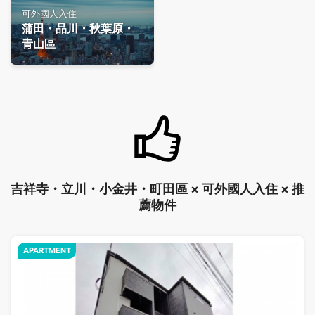
可外國人入住
蒲田・品川・秋葉原・
青山區
吉祥寺・立川・小金井・町田區 × 可外國人入住 × 推
薦物件
APARTMENT