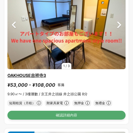
1
/
3
OAKHOUSE吉祥寺3
¥53,000 - ¥108,000
客滿
9.90㎡〜 /
3樓層數 /
京王井之頭線 井之頭公園 8分
短期租賃（月租）
附家具家電
無押金
無禮金
確認詳細內容