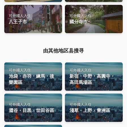
可外國人入住
可外國人入住
八王子市
國分寺市
由其他地区县搜寻
可外國人入住
可外國人入住
池袋・赤羽・練馬・後
新宿・中野・高圓寺・
樂園區
高田馬場區
可外國人入住
可外國人入住
澀谷・目黒・世田谷區
淺草・上野・豊洲區