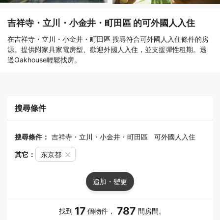
吉祥寺・立川・小金井・町田區 的可外國人入住
在吉祥寺・立川・小金井・町田區 搜尋符合可外國人入住條件的房
源。提供附家具家電房型、歡迎外國人入住，並支援彈性租期。透
過Oakhouse輕鬆找房。
搜尋條件
搜尋條件：
吉祥寺・立川・小金井・町田區
可外國人入住
其它：
东京都
追加・變更
17
787
找到
個物件，
間房間。