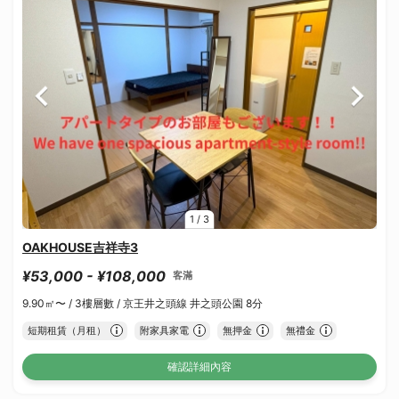
1
/
3
OAKHOUSE吉祥寺3
¥53,000 - ¥108,000
客滿
9.90㎡〜 /
3樓層數 /
京王井之頭線 井之頭公園 8分
短期租賃（月租）
附家具家電
無押金
無禮金
確認詳細內容