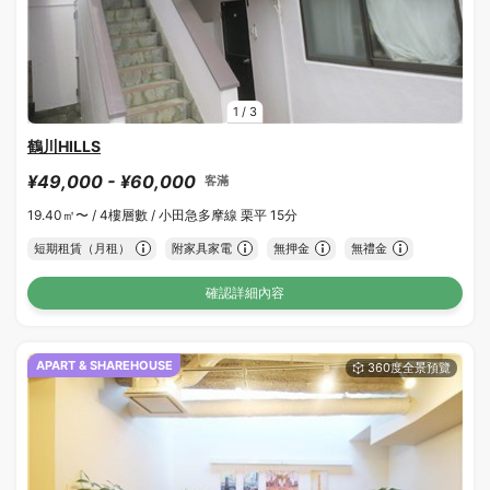
1
/
3
鶴川HILLS
¥49,000 - ¥60,000
客滿
19.40㎡〜 /
4樓層數 /
小田急多摩線 栗平 15分
短期租賃（月租）
附家具家電
無押金
無禮金
確認詳細內容
APART & SHAREHOUSE