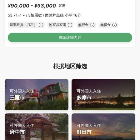
¥90,000 - ¥93,000
客滿
53.71㎡〜 /
3樓層數 /
西武拜島線 小平 16分
短期租賃（月租）
附家具家電
無押金
無禮金
確認詳細內容
根据地区筛选
可外國人入住
可外國人入住
三鷹市
多摩市
可外國人入住
可外國人入住
府中市
町田市