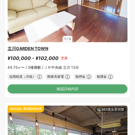
1
/
3
立川GARDEN TOWN
¥100,000 - ¥102,000
空房
44.75㎡〜 /
3樓層數 /
ＪＲ中央線 立川 13分
短期租賃（月租）
附家具家電
無押金
無禮金
確認詳細內容
SOCIAL RESIDENCE