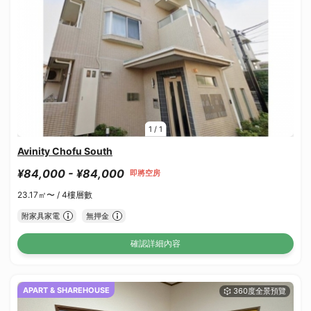
1
/
1
Avinity Chofu South
¥84,000 - ¥84,000
即將空房
23.17㎡〜 /
4樓層數
附家具家電
無押金
確認詳細內容
APART & SHAREHOUSE