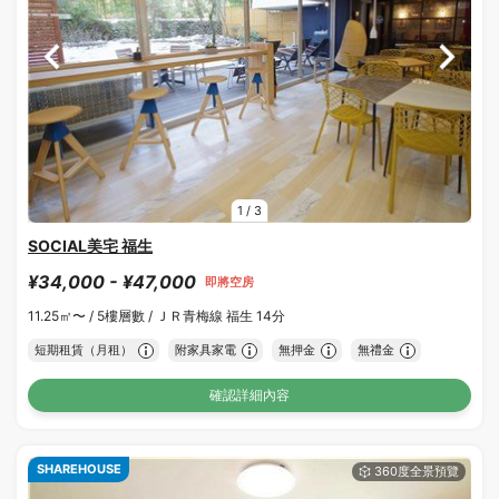
1
/
3
SOCIAL美宅 福生
¥34,000 - ¥47,000
即將空房
11.25㎡〜 /
5樓層數 /
ＪＲ青梅線 福生 14分
短期租賃（月租）
附家具家電
無押金
無禮金
確認詳細內容
SHAREHOUSE