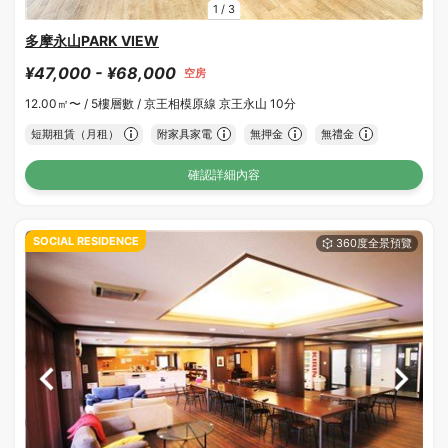
1
/
3
多摩永山PARK VIEW
¥47,000 - ¥68,000
空房
12.00㎡〜 /
5樓層數 /
京王相模原線 京王永山 10分
短期租賃（月租）
附家具家電
無押金
無禮金
確認詳細內容
SOCIAL RESIDENCE