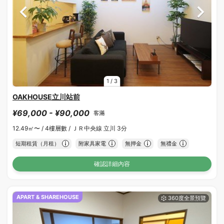
1
/
3
OAKHOUSE立川站前
¥69,000 - ¥90,000
客滿
12.49㎡〜 /
4樓層數 /
ＪＲ中央線 立川 3分
短期租賃（月租）
附家具家電
無押金
無禮金
確認詳細內容
APART & SHAREHOUSE