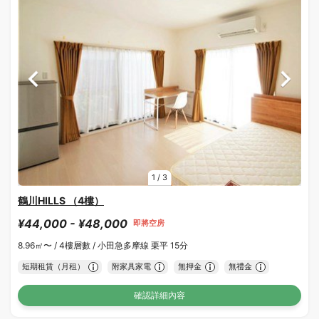
1
/
3
鶴川HILLS （4樓）
¥44,000 - ¥48,000
即將空房
8.96㎡〜 /
4樓層數 /
小田急多摩線 栗平 15分
短期租賃（月租）
附家具家電
無押金
無禮金
確認詳細內容