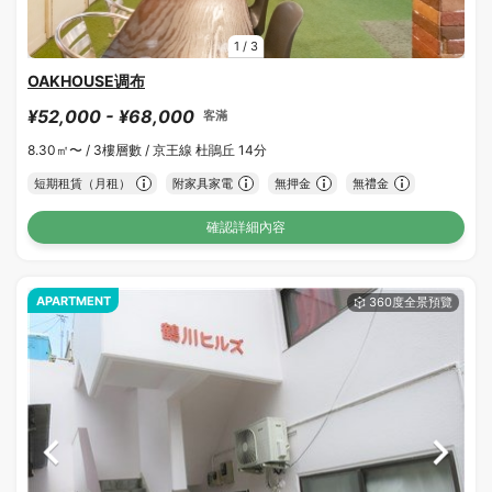
1
/
3
OAKHOUSE调布
¥52,000 - ¥68,000
客滿
8.30㎡〜 /
3樓層數 /
京王線 杜鵑丘 14分
短期租賃（月租）
附家具家電
無押金
無禮金
確認詳細內容
APARTMENT