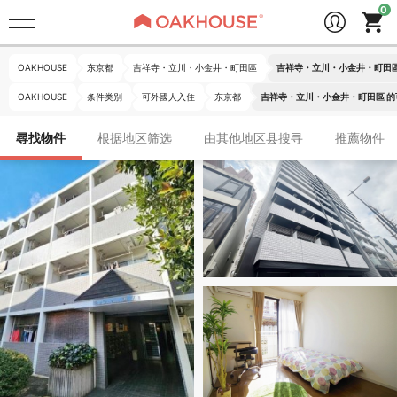
OAKHOUSE
东京都
吉祥寺・立川・小金井・町田區
吉祥寺・立川・小金井・町田區
OAKHOUSE
条件类别
可外國人入住
东京都
吉祥寺・立川・小金井・町田區 
尋找物件
根据地区筛选
由其他地区县搜寻
推薦物件