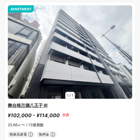
APARTMENT
1
/
1
舞台格兰德八王子 III
¥102,000 - ¥114,000
空房
25.66㎡〜 /
13樓層數
附家具家電
無押金