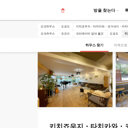
방을 찾는다
오크하우스
도쿄도
키치죠우지・타치카와・코가네이・마치
오크하우스
조건으
크리에이터 임대 물건
도쿄도
키
하우스 찾기
지역으로
키치죠우지・타치카와・