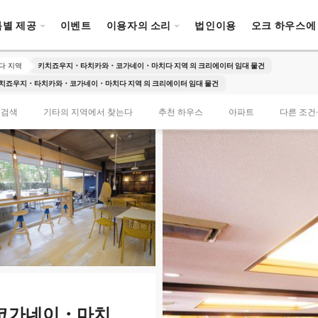
특별 제공
이벤트
이용자의 소리
법인이용
오크 하우스에
다 지역
키치죠우지・타치카와・코가네이・마치다 지역 의 크리에이터 임대 물건
치죠우지・타치카와・코가네이・마치다 지역 의 크리에이터 임대 물건
 검색
기타의 지역에서 찾는다
추천 하우스
아파트
다른 조건
코가네이・마치