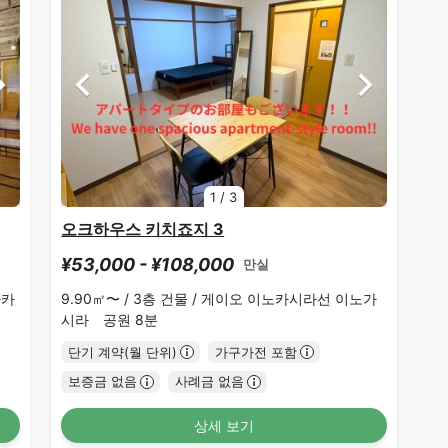
1
/
3
오크하우스 키치죠지 3
¥53,000 - ¥108,000
만실
타카
9.90㎡〜 /
3층 건물 /
게이오 이노카시라선 이노가
시라 공원 8분
단기 계약(월 단위)
가구가전 포함
보증금 없음
사례금 없음
상세 보기