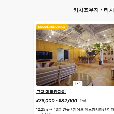
키치죠우지・타치카
SOCIAL RESIDENCE
1
/
1
그랑 미타카다이
¥76,000 - ¥82,000
만실
12.25㎡〜 /
3층 건물 /
게이오 이노카시라선 미