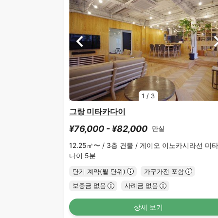
1
/
3
그랑 미타카다이
¥76,000 - ¥82,000
만실
12.25㎡〜 /
3층 건물 /
게이오 이노카시라선 미
다이 5분
단기 계약(월 단위)
가구가전 포함
보증금 없음
사례금 없음
상세 보기