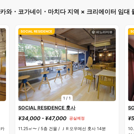
와・코가네이・마치다 지역 × 크리에이터 임대 물
SOCIAL RESIDENCE
S
1
/
1
SOCIAL RESIDENCE 훗사
S
¥34,000 - ¥47,000
¥5
공실예정
타카
11.25㎡〜 /
5층 건물 /
ＪＲ오우메선 훗사 14분
10