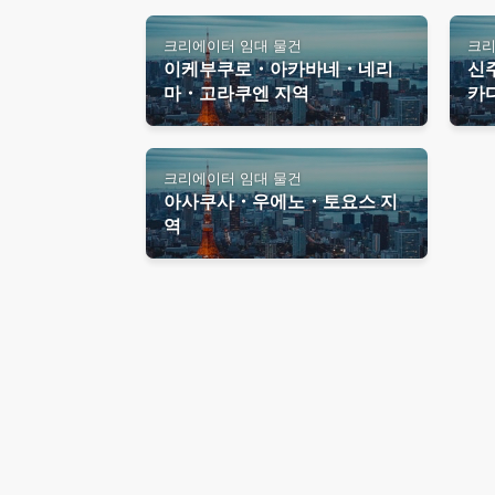
크리에이터 임대 물건
크리
이케부쿠로・아카바네・네리
신
마・고라쿠엔 지역
카
크리에이터 임대 물건
아사쿠사・우에노・토요스 지
역