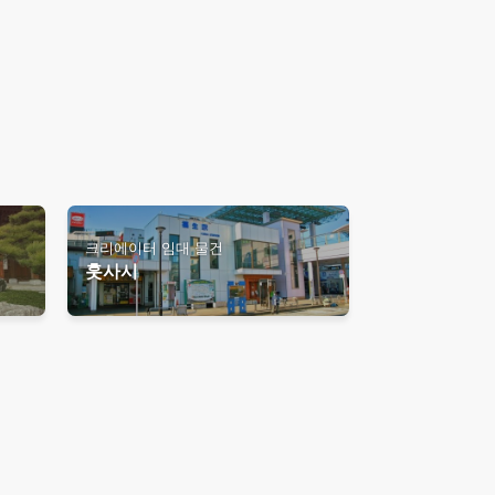
크리에이터 임대 물건
훗사시