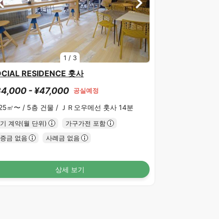
1
/
3
OCIAL RESIDENCE 훗사
4,000 - ¥47,000
공실예정
.25㎡〜 /
5층 건물 /
ＪＲ오우메선 훗사 14분
기 계약(월 단위)
가구가전 포함
증금 없음
사례금 없음
상세 보기