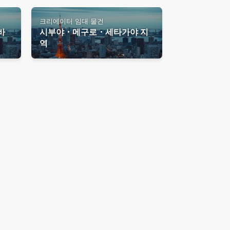
크리에이터 임대 물건
바
시부야・메구로・세타가야 지
역