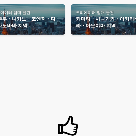
에이터 임대 물건
크리에이터 임대 물건
주쿠・나카노・코엔지・다
카마타・시나가와・아키하
다노바바 지역
라・아오야마 지역