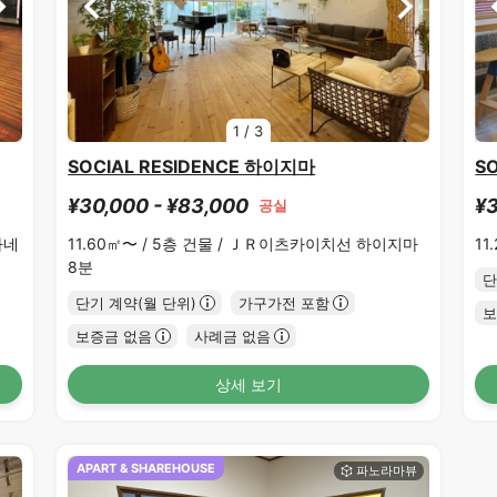
1
/
3
SOCIAL RESIDENCE 하이지마
S
¥30,000 - ¥83,000
¥3
공실
가네
11.60㎡〜 /
5층 건물 /
ＪＲ이츠카이치선 하이지마
11
8분
단
단기 계약(월 단위)
가구가전 포함
보
보증금 없음
사례금 없음
상세 보기
APART & SHAREHOUSE