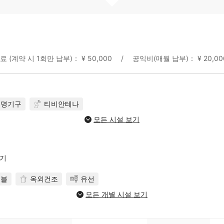
료 (계약 시 1회만 납부)： ¥ 50,000
공익비(매월 납부)： ¥ 20,00
조명기구
티비안테나
모든 시설 보기
보기
이블
옥외건조
유선
모든 개별 시설 보기