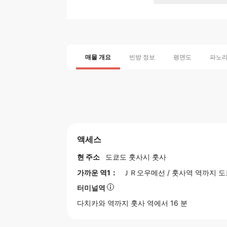
매물 개요
빈방 정보
평면도
파노
액세스
현 주소
도쿄도
훗사시
훗사
가까운 역1：
ＪＲ오우메선
/
훗사역
역까지 도보
터미널역
다치카와
역까지 훗사 역에서 16 분