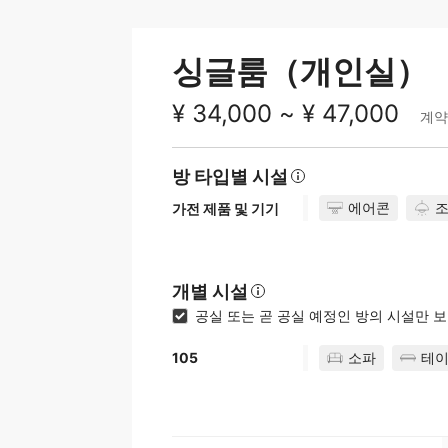
싱글룸（개인실）
¥ 34,000 ~ ¥ 47,000
계약
방 타입별 시설
에어콘
가전 제품 및 기기
개별 시설
공실 또는 곧 공실 예정인 방의 시설만 
소파
테
105