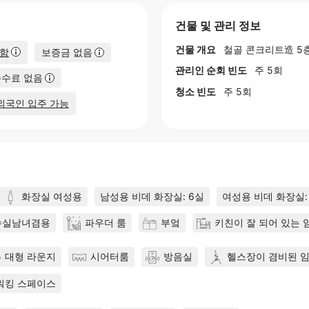
건물 및 관리 정보
건물 개요
철골 콘크리트造 5
포함
보증금 없음
관리인 순회 빈도
주 5회
수수료 없음
청소 빈도
주 5회
외국인 입주 가능
화장실 여성용
남성용 비데 화장실: 6실
여성용 비데 화장실:
수실남녀겸용
파우더 룸
부엌
키친이 잘 되어 있는 
대형 라운지
시어터룸
방음실
헬스장이 겸비된 임
워킹 스페이스