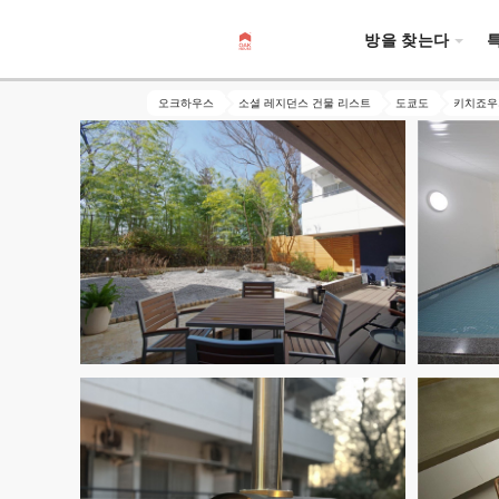
방을 찾는다
오크하우스
소셜 레지던스 건물 리스트
도쿄도
키치죠우