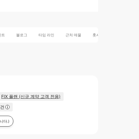
벤트
블로그
타임 라인
근처 매물
훗사시의 에리어 정보
FIX 플랜 (신규 계약 고객 전용)
물건
니다.)