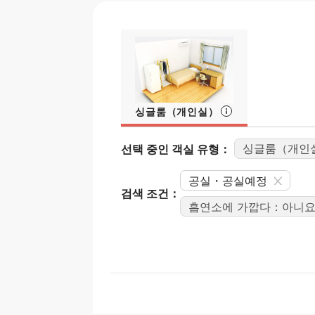
싱글룸（개인실）
선택 중인 객실 유형：
싱글룸（개인
공실・공실예정
검색 조건：
흡연소에 가깝다：아니