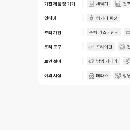
세탁기
건
가전 제품 및 기기
히카리 회선
인터넷
주방 가스레인지
조리 가전
프라이팬
조리 도구
방범 카메라
보안 설비
테라스
정
야외 시설