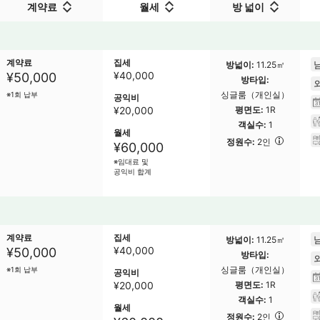
계약료
월세
방 넓이
계약료
집세
방넓이
11.25㎡
¥
40,000
¥50,000
방타입
싱글룸（개인실）
※1회 납부
공익비
¥20,000
평면도
1R
객실수
1
월세
정원수
2인
¥60,000
※임대료 및
공익비 합계
계약료
집세
방넓이
11.25㎡
¥
40,000
¥50,000
방타입
싱글룸（개인실）
※1회 납부
공익비
¥20,000
평면도
1R
객실수
1
월세
정원수
2인