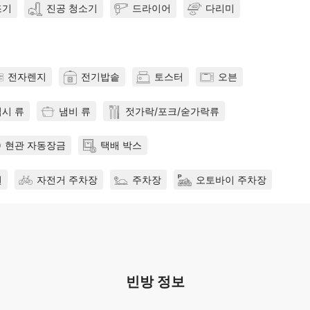
조기
진공 청소기
드라이어
다리미
전자렌지
전기밥솥
토스터
오븐
접시 류
냄비 류
젓가락/포크/숟가락류
현관 자동장금
택배 박스
원
자전거 주차장
주차장
오토바이 주차장
빈방 정보