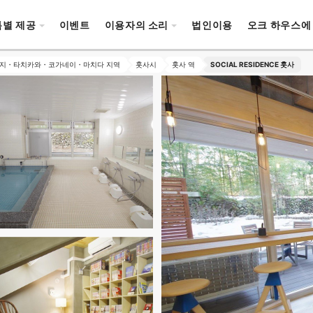
특별 제공
이벤트
이용자의 소리
법인이용
오크 하우스에
지・타치카와・코가네이・마치다 지역
훗사시
훗사 역
SOCIAL RESIDENCE 훗사