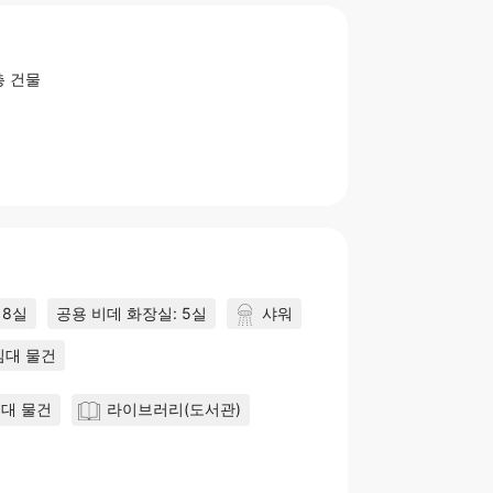
층 건물
 8실
공용 비데 화장실: 5실
샤워
임대 물건
대 물건
라이브러리(도서관)