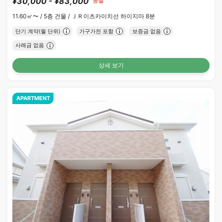
¥30,000 - ¥83,000
공실
11.60㎡〜 /
5층 건물 /
ＪＲ이츠카이치선 하이지마 8분
단기 계약(월 단위)
가구가전 포함
보증금 없음
사례금 없음
상세 보기
APARTMENT