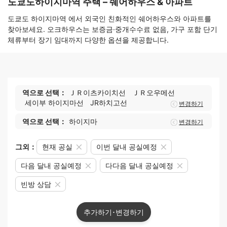
도쿄도하이지마역 주택 – 쉐어하우스 & 아파트
도쿄도 하이지마역 에서 외국인 친화적인 쉐어하우스와 아파트를
찾아보세요. 오크하우스는 보증금·중개수수료 없음, 가구 포함 단기
체류부터 장기 임대까지 다양한 옵션을 제공합니다.
역으로 선택：
ＪＲ이츠카이치선
ＪＲ오우메선
세이부 하이지마선
JR하치고선
변경하기
역으로 선택：
하이지마
변경하기
그외：
현재 공실
이번 달내 공실예정
다음 달내 공실예정
다다음 달내 공실예정
빈방 상담
추가하기･변경하기