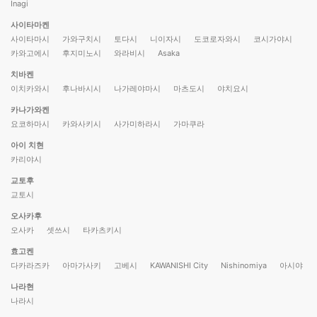
Inagi
사이타마켄
사이타마시
가와구치시
토다시
니이자시
도코로자와시
코시가야시
카와고에시
후지미노시
와라비시
Asaka
치바켄
이치카와시
후나바시시
나가레야마시
마츠도시
야치요시
카나가와켄
요코하마시
카와사키시
사가미하라시
가마쿠라
아이 치현
카리야시
교토후
교토시
오사카후
오사카
셋쓰시
타카츠키시
효고켄
다카라즈카
아마가사키
고베시
KAWANISHI City
Nishinomiya
아시야
나라현
나라시