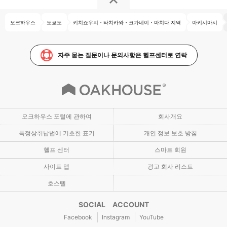
오크하우스
도쿄도
키치죠우지・타치카와・코가네이・마치다 지역
아키시마시
자주 묻는 질문이나 문의사항은 헬프센터로 연락
오크하우스 포털에 관하여
회사개요
특정상취납법에 기초한 표기
개인 정보 보호 방침
헬프 센터
스마트 회원
사이트 맵
광고 회사 리스트
호스텔
SOCIAL ACCOUNT
Facebook
Instagram
YouTube