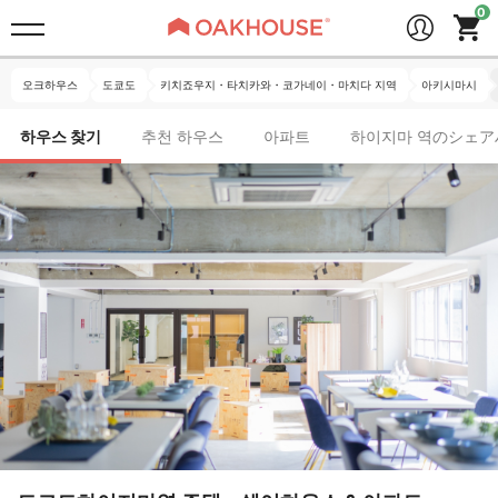
오크하우스
도쿄도
키치죠우지・타치카와・코가네이・마치다 지역
아키시마시
하우스 찾기
추천 하우스
아파트
하이지마 역のシェア