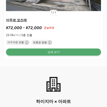
1
/
1
아무르 코즈에
¥72,000 - ¥72,000
공실예정
23.18㎡〜 /
2층 건물
가구가전 포함
보증금 없음
상세 보기
하이지마 × 아파트