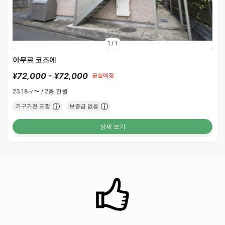
1
/
1
아무르 코즈에
¥72,000 - ¥72,000
공실예정
23.18㎡〜 /
2층 건물
가구가전 포함
보증금 없음
상세 보기