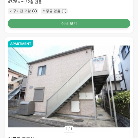
47.75㎡〜 /
2층 건물
가구가전 포함
보증금 없음
상세 보기
APARTMENT
1
/
1