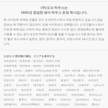
(주)오크 하우스는
1992년 창업한 쉐어 하우스 운영 회사입니다.
본 사이트에 게재된 건물은 모두 오크하우스에서 직접 운영하고 있습니다.공실
정보는 매 15분마다 갱신되어, 포털 사이트보다 정확합니다. 신규건물이나 본사
이트에 밖에 없는 이득이 되는 캠페인 정보도 수시로 갱신, 회원등록으로 월세에
사용할 수 있는 공식 포인트 PAO(=파오)를 받을 수 있습니다.각종 문의는 온라
인 헬프 데스크에서 일본어, 영어, 한국어, 중국어, 프랑스어로 24시간 받고 있습
니다.
도쿄도
// 東京都の場合、エリアを表示する
키치죠우지・타치카와・코가네이・마치다 지역
이케부쿠로・아카바네・네리마・고라쿠엔 지역
신주쿠・나카노・코엔지・다카다노바바 지역
시부야・메구로・세타가야 지역
카마타・시나가와・아키하바라・아오야마 지역
아사쿠사・우에노・토요스 지역
치요다구
쥬오구
미나토구
신주쿠구
분쿄구
타이토구
스미다구
고토구
시나가와구
메구로구
오타구
세타가야구
시부야구
나카노구
스기나미구
토시마구
키타구
아라카와구
이타바시구
네리마구
아다치구
카츠시카구
에도가와구
하치오지시
타치카와시
무사시노시
미타카시
후추시
아키시마시
쵸후시
마치다시
코가네이시
히노시
코쿠분지시
히가시쿠루메시
타마시
니시도쿄시
고다이라시
훗사시