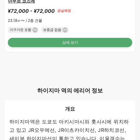
아무르 코즈에
¥72,000 - ¥72,000
공실예정
23.18㎡〜 /
2층 건물
가구가전 포함
보증금 없음
상세 보기
하이지마 역의 에리어 정보
개요
하이지마역은 도쿄도 아키시마시와 훗사시에 위치하
고 있고 JR오우메선, JR이츠카이치선, JR하치코선,
세이부 하이지마선이 통하고 있습니다. 이용객수는