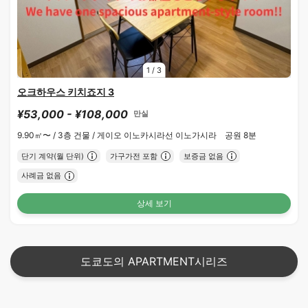
1
/
3
오크하우스 키치죠지 3
¥53,000 - ¥108,000
만실
9.90㎡〜 /
3층 건물 /
게이오 이노카시라선 이노가시라 공원 8분
단기 계약(월 단위)
가구가전 포함
보증금 없음
사례금 없음
상세 보기
도쿄도의 APARTMENT시리즈