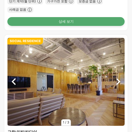
단기 계약(월 단위)
가구가전 포함
보증금 없음
사례금 없음
상세 보기
SOCIAL RESIDENCE
1
/
3
그랑 미타카다이