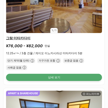
1
/
1
그랑 미타카다이
¥76,000 - ¥82,000
만실
12.25㎡〜 /
3층 건물 /
게이오 이노카시라선 미타카다이 5분
단기 계약(월 단위)
가구가전 포함
보증금 없음
사례금 없음
상세 보기
APART & SHAREHOUSE