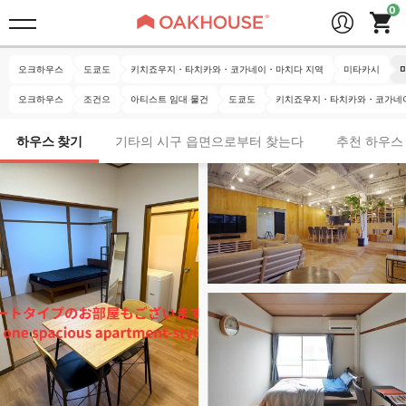
오크하우스
도쿄도
키치죠우지・타치카와・코가네이・마치다 지역
미타카시
오크하우스
조건으
아티스트 임대 물건
도쿄도
키치죠우지・타치카와・코가네
하우스 찾기
기타의 시구 읍면으로부터 찾는다
추천 하우스