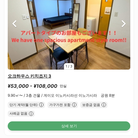
1
/
3
오크하우스 키치죠지 3
¥53,000 - ¥108,000
만실
9.90㎡〜 /
3층 건물 /
게이오 이노카시라선 이노가시라 공원 8분
단기 계약(월 단위)
가구가전 포함
보증금 없음
사례금 없음
상세 보기