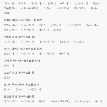
미타카시
후추시
아키시마시
쵸후시
마치다시
코가네이시
히노시
코쿠분지시
히가시쿠루메시
타마시
니시도쿄시
고다이라시
훗사시
Inagi
사이타마켄의 쉐어하우스를 찾기
사이타마시
가와구치시
토다시
니이자시
도코로자와시
코시가야시
카와고에시
후지미노시
와라비시
Asaka
치바켄의 쉐어하우스를 찾기
이치카와시
후나바시시
나가레야마시
마츠도시
야치요시
카나가와켄의 쉐어하우스를 찾기
요코하마시
카와사키시
사가미하라시
가마쿠라
아이 치현의 쉐어하우스를 찾기
카리야시
교토후의 쉐어하우스를 찾기
교토시
오사카후의 쉐어하우스를 찾기
오사카
셋쓰시
타카츠키시
효고켄의 쉐어하우스를 찾기
다카라즈카
아마가사키
고베시
KAWANISHI City
Nishinomiya
아시야