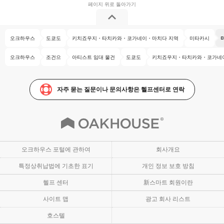
오크하우스
도쿄도
키치죠우지・타치카와・코가네이・마치다 지역
미타카시
오크하우스
조건으
아티스트 임대 물건
도쿄도
키치죠우지・타치카와・코가네
자주 묻는 질문이나 문의사항은 헬프센터로 연락
오크하우스 포털에 관하여
회사개요
특정상취납법에 기초한 표기
개인 정보 보호 방침
헬프 센터
新스마트 회원이란
사이트 맵
광고 회사 리스트
호스텔