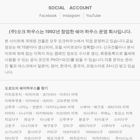
SOCIAL ACCOUNT
Facebook
Instagram
YouTube
(주)오크 하우스는 1992년 창업한 쉐어 하우스 운영 회사입니다.
본 사이트에 게재된 건물은 모두 오크하우스에서 직접 운영하고 있습니다.공실
정보는 매 15분마다 갱신되어, 포털 사이트보다 정확합니다. 신규건물이나 본사
이트에 밖에 없는 이득이 되는 캠페인 정보도 수시로 갱신, 회원등록으로 월세에
사용할 수 있는 공식 포인트 PAO(=파오)를 받을 수 있습니다.각종 문의는 온라
인 헬프 데스크에서 일본어, 영어, 한국어, 중국어, 프랑스어로 24시간 받고 있습
니다.
도쿄도의 쉐어하우스를 찾기
키치죠우지・타치카와・코가네이・마치다 지역
이케부쿠로・아카바네・네리마・고라쿠엔 지역
신주쿠・나카노・코엔지・다카다노바바 지역
시부야・메구로・세타가야 지역
카마타・시나가와・아키하바라・아오야마 지역
아사쿠사・우에노・토요스 지역
치요다구
쥬오구
미나토구
신주쿠구
분쿄구
타이토구
스미다구
고토구
시나가와구
메구로구
오타구
세타가야구
시부야구
나카노구
스기나미구
토시마구
키타구
아라카와구
이타바시구
네리마구
아다치구
카츠시카구
에도가와구
하치오지시
타치카와시
무사시노시