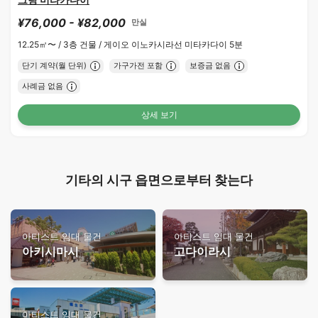
¥76,000 - ¥82,000
만실
12.25㎡〜 /
3층 건물 /
게이오 이노카시라선 미타카다이 5분
단기 계약(월 단위)
가구가전 포함
보증금 없음
사례금 없음
상세 보기
기타의 시구 읍면으로부터 찾는다
아티스트 임대 물건
아티스트 임대 물건
아키시마시
고다이라시
아티스트 임대 물건