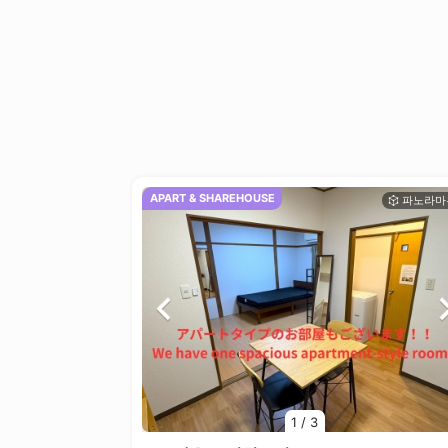
APART & SHAREHOUSE
1
/
3