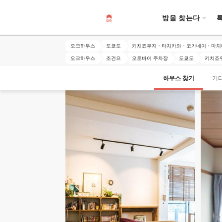
방을 찾는다
오크하우스
도쿄도
키치죠우지・타치카와・코가네이・마치
오크하우스
조건으
오토바이 주차장
도쿄도
키치죠
하우스 찾기
기