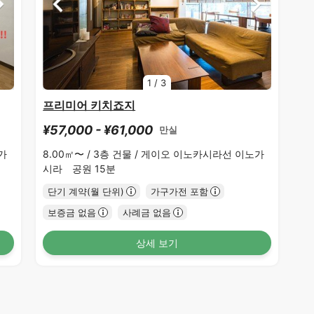
1
/
3
프리미어 키치죠지
¥57,000 - ¥61,000
만실
가
8.00㎡〜 /
3층 건물 /
게이오 이노카시라선 이노가
시라 공원 15분
단기 계약(월 단위)
가구가전 포함
보증금 없음
사례금 없음
상세 보기