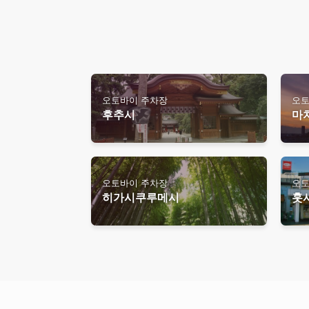
오토바이 주차장
오토
후추시
마
오토바이 주차장
오토
히가시쿠루메시
훗