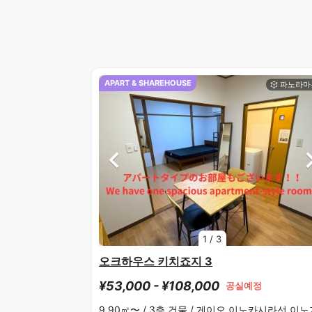
APART & SHAREHOUSE
1
/
3
오크하우스 키치죠지 3
¥53,000 - ¥108,000
공실예정
9.90㎡〜 /
3층 건물 /
게이오 이노카시라선 이노