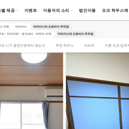
특별 제공
이벤트
이용자의 소리
법인이용
오크 하우스에
다 지역
미타카시
미타카시의 오토바이 주차장
우지・타치카와・코가네이・마치다 지역
미타카시의 오토바이 주차장
타의 시구 읍면으로부터 찾는다
추천 하우스
아파트
다른 조건·입주