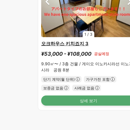
1
/
3
오크하우스 키치죠지 3
¥53,000 - ¥108,000
공실예정
9.90㎡〜 /
3층 건물 /
게이오 이노카시라선 이노
시라 공원 8분
단기 계약(월 단위)
가구가전 포함
보증금 없음
사례금 없음
상세 보기