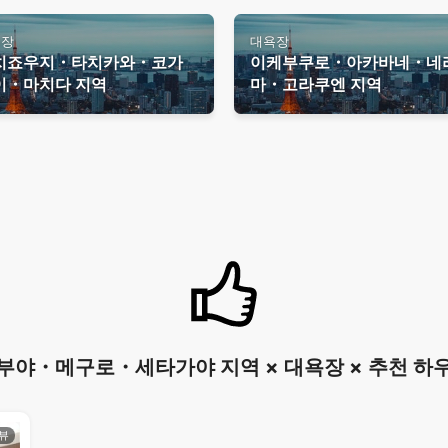
욕장
대욕장
치죠우지・타치카와・코가
이케부쿠로・아카바네・네
이・마치다 지역
마・고라쿠엔 지역
부야・메구로・세타가야 지역 × 대욕장 × 추천 하