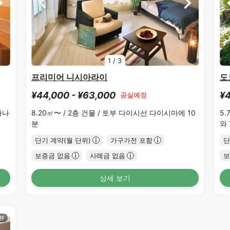
1
/
3
프리미어 니시아라이
도
¥44,000 - ¥63,000
¥4
공실예정
가나
8.20㎡〜 /
2층 건물 /
토부 다이시선 다이시마에 10
5.
분
와
단기 계약(월 단위)
가구가전 포함
단
보증금 없음
사례금 없음
보
상세 보기