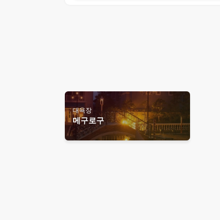
대욕장
메구로구