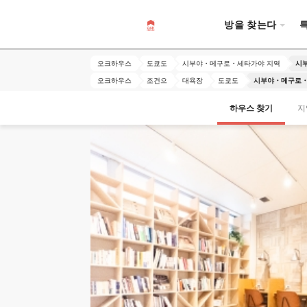
방을 찾는다
오크하우스
도쿄도
시부야・메구로・세타가야 지역
시
오크하우스
조건으
대욕장
도쿄도
시부야・메구로・
하우스 찾기
지