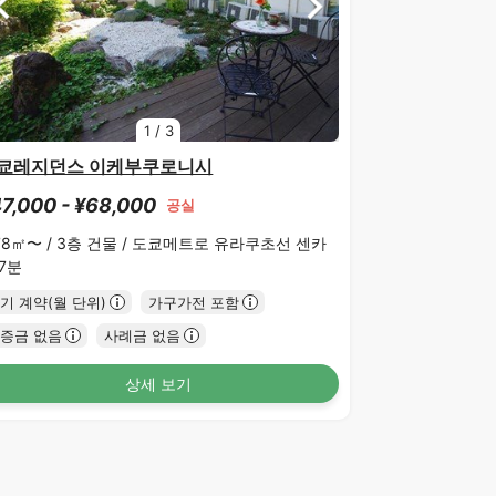
1
/
3
쿄레지던스 이케부쿠로니시
7,000 - ¥68,000
공실
78㎡〜 /
3층 건물 /
도쿄메트로 유라쿠초선 센카
 7분
기 계약(월 단위)
가구가전 포함
증금 없음
사례금 없음
상세 보기