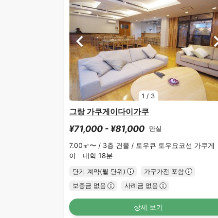
1
/
3
그랑 가쿠게이다이가쿠
¥71,000 - ¥81,000
만실
7.00㎡〜 /
3층 건물 /
토우큐 토우요코선 가쿠게
이 대학 18분
단기 계약(월 단위)
가구가전 포함
보증금 없음
사례금 없음
상세 보기