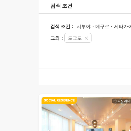
검색 조건
검색 조건：
시부야・메구로・세타가야
그외：
도쿄도
SOCIAL RESIDENCE