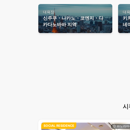
대욕장
대
신주쿠・나카노・코엔지・다
키
카다노바바 지역
네
시
SOCIAL RESIDENCE