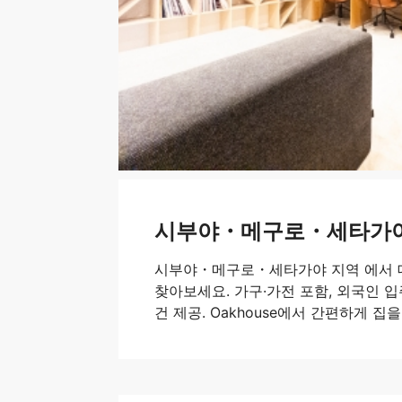
시부야・메구로・세타가야
시부야・메구로・세타가야 지역 에서 
찾아보세요. 가구·가전 포함, 외국인 입
건 제공. Oakhouse에서 간편하게 집