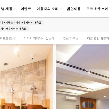
특별 제공
이벤트
이용자의 소리
법인이용
오크 하우스에
부야・메구로・세타가야 지역 의 대욕장
세타가야 지역 의 대욕장
역으로 검색
기타의 지역에서 찾는다
추천 하우스
다른 조건·입주