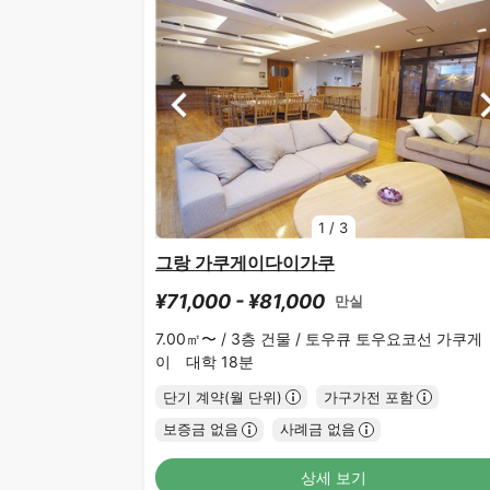
1
/
3
그랑 가쿠게이다이가쿠
¥71,000 - ¥81,000
만실
7.00㎡〜 /
3층 건물 /
토우큐 토우요코선 가쿠게
이 대학 18분
단기 계약(월 단위)
가구가전 포함
보증금 없음
사례금 없음
상세 보기