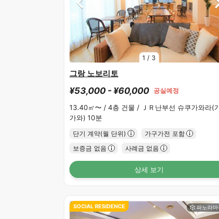
1
/
3
그랑 노보리토
¥53,000 - ¥60,000
공실예정
13.40㎡〜 /
4층 건물 /
ＪＲ난부선 슈쿠가와라(
가와) 10분
단기 계약(월 단위)
가구가전 포함
보증금 없음
사례금 없음
상세 보기
SOCIAL RESIDENCE