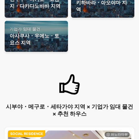
키하바라・아오야마 지
지・다카다노바바 지역
역
기업가 임대 물건
아사쿠사・우에노・토
요스 지역
시부야・메구로・세타가야 지역 × 기업가 임대 물건
× 추천 하우스
SOCIAL RESIDENCE