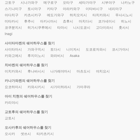
고토구
시나가와구
메구로구
오타구
세타가야구
시부야구
나카노구
스기나미구
토시마구
키타구
아라카와구
이타바시구
네리마구
아다치구
카츠시카구
에도가와구
하치오지시
타치카와시
무사시노시
미타카시
후추시
아키시마시
쵸후시
마치다시
코가네이시
히노시
코쿠분지시
히가시쿠루메시
타마시
니시도쿄시
고다이라시
훗사시
Inagi
사이타마켄의 쉐어하우스를 찾기
사이타마시
가와구치시
토다시
니이자시
도코로자와시
코시가야시
카와고에시
후지미노시
와라비시
Asaka
치바켄의 쉐어하우스를 찾기
이치카와시
후나바시시
나가레야마시
마츠도시
야치요시
카나가와켄의 쉐어하우스를 찾기
요코하마시
카와사키시
사가미하라시
가마쿠라
아이 치현의 쉐어하우스를 찾기
카리야시
교토후의 쉐어하우스를 찾기
교토시
오사카후의 쉐어하우스를 찾기
오사카
셋쓰시
타카츠키시