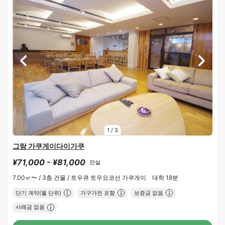
1
/
3
그랑 가쿠게이다이가쿠
¥71,000 - ¥81,000
만실
7.00㎡〜 /
3층 건물 /
토우큐 토우요코선 가쿠게이 대학 18분
단기 계약(월 단위)
가구가전 포함
보증금 없음
사례금 없음