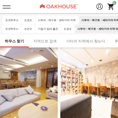
오크하우스
도쿄도
시부야・메구로・세타가야 지역
시부야・메구로・세타가야 지역 
오크하우스
조건으
기업가 임대 물건
도쿄도
시부야・메구로・세타가야 지역 의 
하우스 찾기
지역으로 검색
기타의 지역에서 찾는다
추