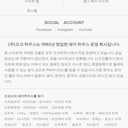
사이트 맵
광고 회사 리스트
호스텔
SOCIAL ACCOUNT
Facebook
Instagram
YouTube
(주)오크 하우스는 1992년 창업한 쉐어 하우스 운영 회사입니다.
본 사이트에 게재된 건물은 모두 오크하우스에서 직접 운영하고 있습니다.공실
정보는 매 15분마다 갱신되어, 포털 사이트보다 정확합니다. 신규건물이나 본사
이트에 밖에 없는 이득이 되는 캠페인 정보도 수시로 갱신, 회원등록으로 월세에
사용할 수 있는 공식 포인트 PAO(=파오)를 받을 수 있습니다.각종 문의는 온라
인 헬프 데스크에서 일본어, 영어, 한국어, 중국어, 프랑스어로 24시간 받고 있습
니다.
도쿄도의 쉐어하우스를 찾기
키치죠우지・타치카와・코가네이・마치다 지역
이케부쿠로・아카바네・네리마・고라쿠엔 지역
신주쿠・나카노・코엔지・다카다노바바 지역
시부야・메구로・세타가야 지역
카마타・시나가와・아키하바라・아오야마 지역
아사쿠사・우에노・토요스 지역
치요다구
쥬오구
미나토구
신주쿠구
분쿄구
타이토구
스미다구