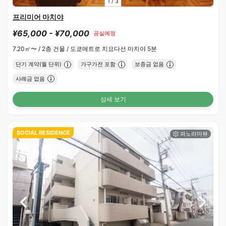
1
/
3
프리미어 마치야
¥65,000 - ¥70,000
공실예정
7.20㎡〜 /
2층 건물 /
도쿄메트로 치요다선 마치야 5분
단기 계약(월 단위)
가구가전 포함
보증금 없음
사례금 없음
상세 보기
SOCIAL RESIDENCE