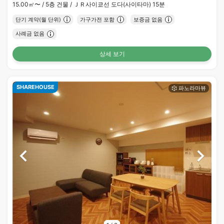
15.00㎡〜 /
5층 건물 /
ＪＲ사이쿄선 도다(사이타마) 15분
단기 계약(월 단위)
가구가전 포함
보증금 없음
사례금 없음
상세 보기
SHAREHOUSE