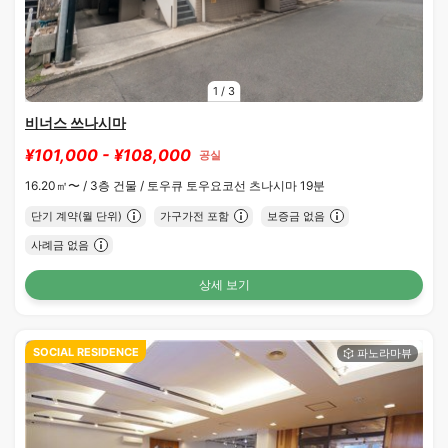
1
/
3
비너스 쓰나시마
¥101,000 - ¥108,000
공실
16.20㎡〜 /
3층 건물 /
토우큐 토우요코선 츠나시마 19분
단기 계약(월 단위)
가구가전 포함
보증금 없음
사례금 없음
상세 보기
SOCIAL RESIDENCE