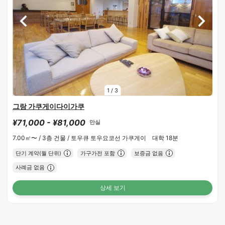
1
/
3
그랑 가쿠게이다이가쿠
¥71,000 - ¥81,000
만실
7.00㎡〜 /
3층 건물 /
토우큐 토우요코선 가쿠게이 대학 18분
단기 계약(월 단위)
가구가전 포함
보증금 없음
사례금 없음
상세 보기