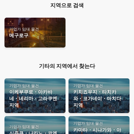
지역으로 검색
기업가 임대 물건
메구로구
기타의 지역에서 찾는다
기업가 임대 물건
기업가 임대 물건
이케부쿠로・아카바
키치죠우지・타치카
네・네리마・고라쿠엔
와・코가네이・마치다
지역
지역
기업가 임대 물건
기업가 임대 물건
카마타・시나가와・아
신주쿠・나카노・코엔