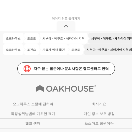
오크하우스
도쿄도
시부야・메구로・세타가야 지역
시부야・메구로・세타가야 지역 
오크하우스
조건으
기업가 임대 물건
도쿄도
시부야・메구로・세타가야 지역 의 
자주 묻는 질문이나 문의사항은 헬프센터로 연락
오크하우스 포털에 관하여
회사개요
특정상취납법에 기초한 표기
개인 정보 보호 방침
헬프 센터
新스마트 회원이란