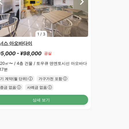
1
/
3
너스 아오바다이
5,000 - ¥98,000
공실
.20㎡〜 /
4층 건물 /
토우큐 덴엔토시선 아오바다
17분
기 계약(월 단위)
가구가전 포함
증금 없음
사례금 없음
상세 보기