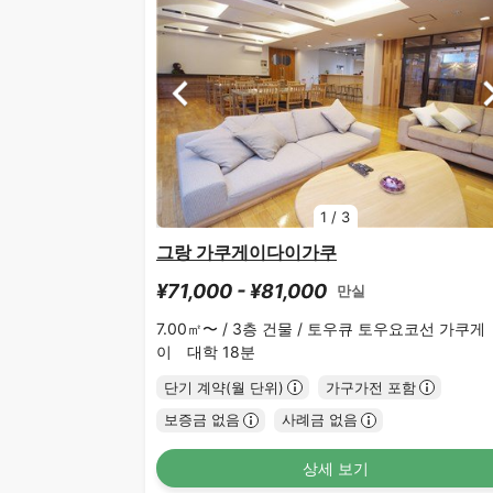
1
/
3
그랑 가쿠게이다이가쿠
¥71,000 - ¥81,000
만실
7.00㎡〜 /
3층 건물 /
토우큐 토우요코선 가쿠게
이 대학 18분
단기 계약(월 단위)
가구가전 포함
보증금 없음
사례금 없음
상세 보기