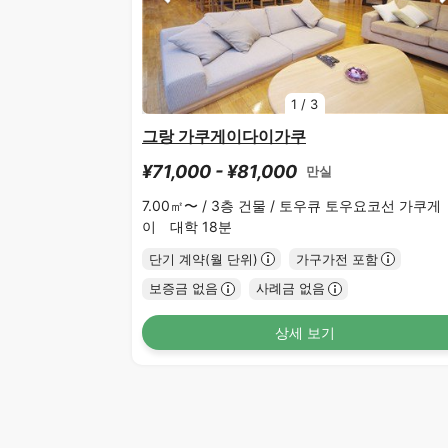
1
/
3
그랑 가쿠게이다이가쿠
¥71,000 - ¥81,000
만실
7.00㎡〜 /
3층 건물 /
토우큐 토우요코선 가쿠게
이 대학 18분
단기 계약(월 단위)
가구가전 포함
보증금 없음
사례금 없음
상세 보기