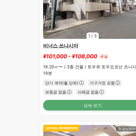
1
/
3
비너스 쓰나시마
¥101,000 - ¥108,000
공실
16.20㎡〜 /
3층 건물 /
토우큐 토우요코선 츠나
19분
단기 계약(월 단위)
가구가전 포함
보증금 없음
사례금 없음
상세 보기
SOCIAL RESIDENCE