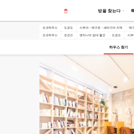
방을 찾는다
오크하우스
도쿄도
시부야・메구로・세타가야 지역
메
오크하우스
조건으
엔지니어 임대 물건
도쿄도
시부
하우스 찾기