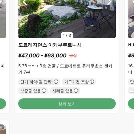
1
/
3
도쿄레지던스 이케부쿠로니시
비
¥47,000 - ¥68,000
¥9
공실
시마
5.78㎡〜 /
3층 건물 /
도쿄메트로 유라쿠초선 센카
16
와 7분
이 
단기 계약(월 단위)
가구가전 포함
단
보증금 없음
사례금 없음
보
상세 보기