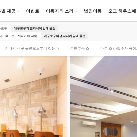
특별 제공
이벤트
이용자의 소리
법인이용
오크 하우스에
구로구
메구로구의 엔지니어 임대 물건
야・메구로・세타가야 지역
메구로구의 엔지니어 임대 물건
기타의 시구 읍면으로부터 찾는다
추천 하우스
다른 조건·입주자 속