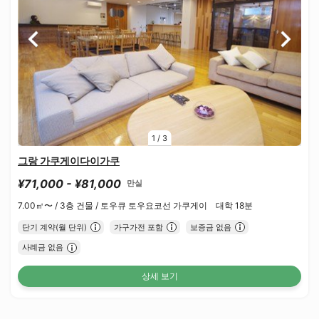
1
/
3
그랑 가쿠게이다이가쿠
¥71,000 - ¥81,000
만실
7.00㎡〜 /
3층 건물 /
토우큐 토우요코선 가쿠게이 대학 18분
단기 계약(월 단위)
가구가전 포함
보증금 없음
사례금 없음
상세 보기