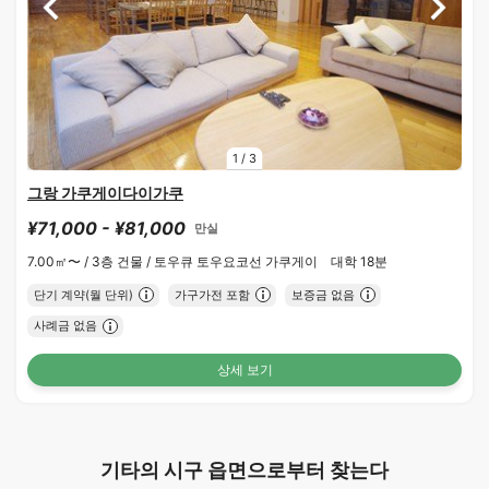
1
/
3
그랑 가쿠게이다이가쿠
¥71,000 - ¥81,000
만실
7.00㎡〜 /
3층 건물 /
토우큐 토우요코선 가쿠게이 대학 18분
단기 계약(월 단위)
가구가전 포함
보증금 없음
사례금 없음
상세 보기
기타의 시구 읍면으로부터 찾는다