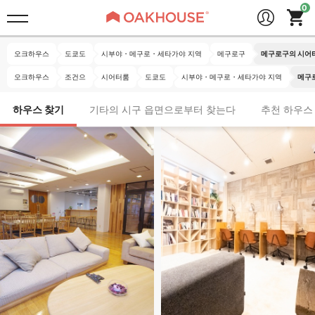
오크하우스
도쿄도
시부야・메구로・세타가야 지역
메구로구
메구로구의 시어
오크하우스
조건으
시어터룸
도쿄도
시부야・메구로・세타가야 지역
메구
하우스 찾기
기타의 시구 읍면으로부터 찾는다
추천 하우스