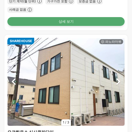
단기 계약(월 단위)
가구가전 포함
보증금 없음
사례금 없음
상세 보기
SHAREHOUSE
1
/
3
오크하우스 신사쿠라다이