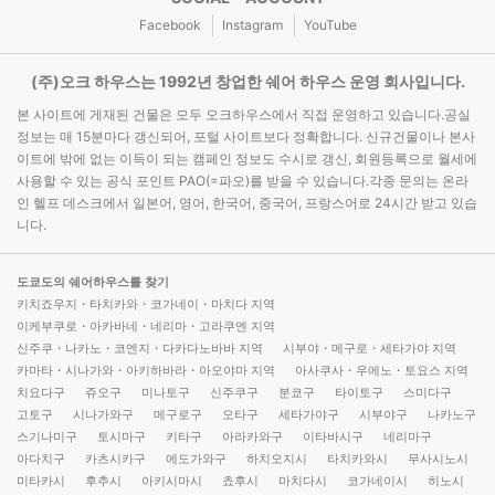
Facebook
Instagram
YouTube
(주)오크 하우스는 1992년 창업한 쉐어 하우스 운영 회사입니다.
본 사이트에 게재된 건물은 모두 오크하우스에서 직접 운영하고 있습니다.공실
정보는 매 15분마다 갱신되어, 포털 사이트보다 정확합니다. 신규건물이나 본사
이트에 밖에 없는 이득이 되는 캠페인 정보도 수시로 갱신, 회원등록으로 월세에
사용할 수 있는 공식 포인트 PAO(=파오)를 받을 수 있습니다.각종 문의는 온라
인 헬프 데스크에서 일본어, 영어, 한국어, 중국어, 프랑스어로 24시간 받고 있습
니다.
도쿄도의 쉐어하우스를 찾기
키치죠우지・타치카와・코가네이・마치다 지역
이케부쿠로・아카바네・네리마・고라쿠엔 지역
신주쿠・나카노・코엔지・다카다노바바 지역
시부야・메구로・세타가야 지역
카마타・시나가와・아키하바라・아오야마 지역
아사쿠사・우에노・토요스 지역
치요다구
쥬오구
미나토구
신주쿠구
분쿄구
타이토구
스미다구
고토구
시나가와구
메구로구
오타구
세타가야구
시부야구
나카노구
스기나미구
토시마구
키타구
아라카와구
이타바시구
네리마구
아다치구
카츠시카구
에도가와구
하치오지시
타치카와시
무사시노시
미타카시
후추시
아키시마시
쵸후시
마치다시
코가네이시
히노시