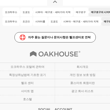
오크하우스
도쿄도
시부야・메구로・세타가야 지역
메구로구
메구로구의 시어
오크하우스
조건으
시어터룸
도쿄도
시부야・메구로・세타가야 지역
메구
자주 묻는 질문이나 문의사항은 헬프센터로 연락
오크하우스 포털에 관하여
회사개요
특정상취납법에 기초한 표기
개인 정보 보호 방침
헬프 센터
新스마트 회원이란
사이트 맵
광고 회사 리스트
호스텔
SOCIAL ACCOUNT