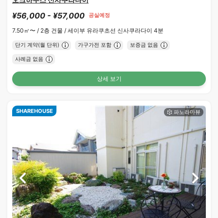
¥56,000 - ¥57,000
공실예정
7.50㎡〜 /
2층 건물 /
세이부 유라쿠초선 신사쿠라다이 4분
단기 계약(월 단위)
가구가전 포함
보증금 없음
사례금 없음
상세 보기
SHAREHOUSE