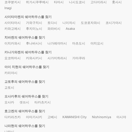
코쿠분지시
히가시쿠루메시
타마시
니시도쿄시
고다이라시
훗사시
Inagi
사이타마켄의 쉐어하우스를 찾기
사이타마시
가와구치시
토다시
니이자시
도코로자와시
코시가야시
카와고에시
후지미노시
와라비시
Asaka
치바켄의 쉐어하우스를 찾기
이치카와시
후나바시시
나가레야마시
마츠도시
야치요시
카나가와켄의 쉐어하우스를 찾기
요코하마시
카와사키시
사가미하라시
가마쿠라
아이 치현의 쉐어하우스를 찾기
카리야시
교토후의 쉐어하우스를 찾기
교토시
오사카후의 쉐어하우스를 찾기
오사카
셋쓰시
타카츠키시
효고켄의 쉐어하우스를 찾기
다카라즈카
아마가사키
고베시
KAWANISHI City
Nishinomiya
아시야
나라현의 쉐어하우스를 찾기
나라시