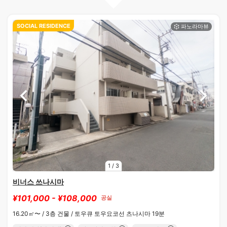
SOCIAL RESIDENCE
1
/
3
비너스 쓰나시마
¥101,000 - ¥108,000
공실
16.20㎡〜 /
3층 건물 /
토우큐 토우요코선 츠나시마 19분