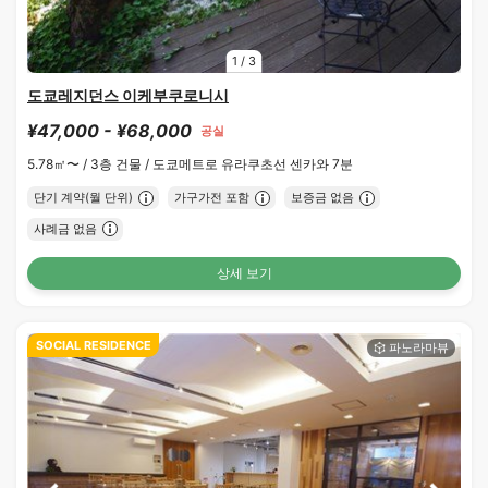
1
/
3
도쿄레지던스 이케부쿠로니시
¥47,000 - ¥68,000
공실
5.78㎡〜 /
3층 건물 /
도쿄메트로 유라쿠초선 센카와 7분
단기 계약(월 단위)
가구가전 포함
보증금 없음
사례금 없음
상세 보기
SOCIAL RESIDENCE