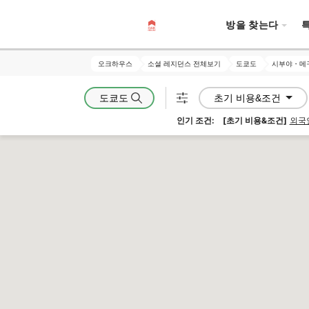
방을 찾는다
오크하우스
오크하우스
소셜 레지던스 전체보기
소셜 레지던스 전체보기
도쿄도
도쿄도
시부야・메
시부야・메
도쿄도
초기 비용&조건
인기 조건:
[초기 비용&조건]
외국