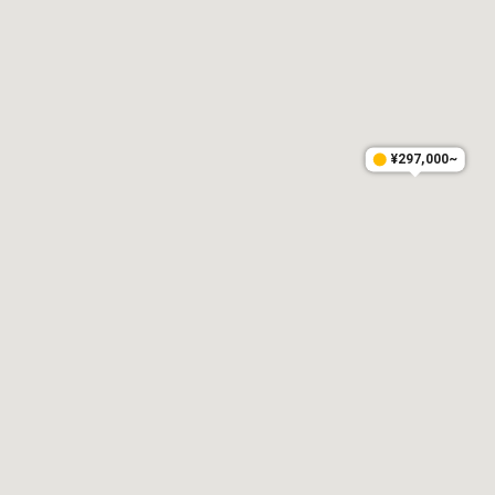
¥297,000~
¥297,000~