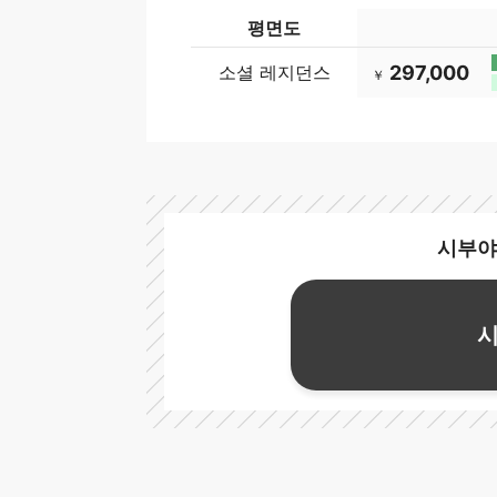
평면도
소셜 레지던스
297,000
￥
시부야
시