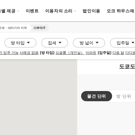
특별 제공
이벤트
이용자의 소리
법인이용
오크 하우스에
구로・세타가야 지역
구로・세타가야 지역
시부야구
시부야구
방 타입
집세
방 넓이
입주일
인 입주 가능
사례금 없음
[방 타입]
싱글룸（개인실）
아파트
[입주일]
다음 달
다다음
도쿄도
물건 단위
방 단위
SOCIAL RESIDENCE