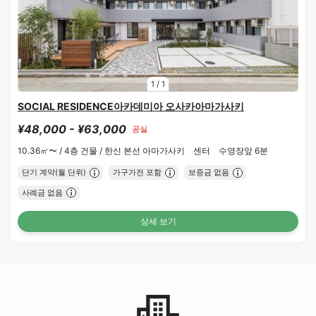
1
/
1
SOCIAL RESIDENCE아카데미아 오사카아마가사키
¥48,000 - ¥63,000
공실
10.36㎡〜 /
4층 건물 /
한신 본선 아마가사키 센터 수영장앞 6분
단기 계약(월 단위)
가구가전 포함
보증금 없음
사례금 없음
상세 보기