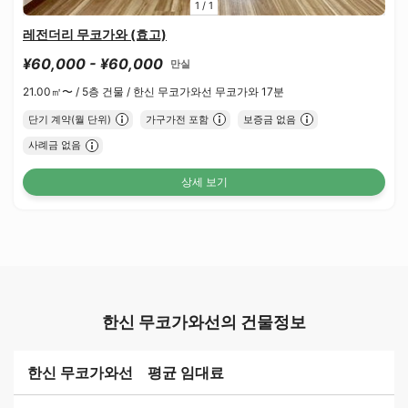
1
/
1
레전더리 무코가와 (효고)
¥60,000 - ¥60,000
만실
21.00㎡〜 /
5층 건물 /
한신 무코가와선 무코가와 17분
단기 계약(월 단위)
가구가전 포함
보증금 없음
사례금 없음
상세 보기
한신 무코가와선의 건물정보
한신 무코가와선 평균 임대료