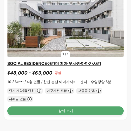
1
/
1
SOCIAL RESIDENCE아카데미아 오사카아마가사키
¥48,000 - ¥63,000
공실
10.36㎡〜 /
4층 건물 /
한신 본선 아마가사키 센터 수영장앞 6분
단기 계약(월 단위)
가구가전 포함
보증금 없음
사례금 없음
상세 보기