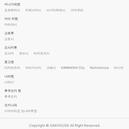
카나가와켄
요코하마시
카와사키시
사가미하라시
가마쿠라
아이 치현
카리야시
교토후
교토시
오사카후
오사카
셋쓰시
타카츠키시
효고켄
다카라즈카
아마가사키
고베시
KAWANISHI City
Nishinomiya
아시야
나라현
나라시
후쿠오카 현
후쿠오카
오키나와
시마지리군 요나바루정
Copyright © OAKHOUSE All Right Reserved.