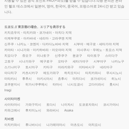
사용할 수 있는 공식 포인트 PAO(=파오)를 받을 수 있습니다.각종 문의는 온라
인 헬프 데스크에서 일본어, 영어, 한국어, 중국어, 프랑스어로 24시간 받고 있습
니다.
도쿄도
// 東京都の場合、エリアを表示する
키치죠우지・타치카와・코가네이・마치다 지역
이케부쿠로・아카바네・네리마・고라쿠엔 지역
신주쿠・나카노・코엔지・다카다노바바 지역
시부야・메구로・세타가야 지역
카마타・시나가와・아키하바라・아오야마 지역
아사쿠사・우에노・토요스 지역
치요다구
쥬오구
미나토구
신주쿠구
분쿄구
타이토구
스미다구
고토구
시나가와구
메구로구
오타구
세타가야구
시부야구
나카노구
스기나미구
토시마구
키타구
아라카와구
이타바시구
네리마구
아다치구
카츠시카구
에도가와구
하치오지시
타치카와시
무사시노시
미타카시
후추시
아키시마시
쵸후시
마치다시
코가네이시
히노시
코쿠분지시
히가시쿠루메시
타마시
니시도쿄시
고다이라시
훗사시
Inagi
사이타마켄
사이타마시
가와구치시
토다시
니이자시
도코로자와시
코시가야시
카와고에시
후지미노시
와라비시
Asaka
치바켄
이치카와시
후나바시시
나가레야마시
마츠도시
야치요시