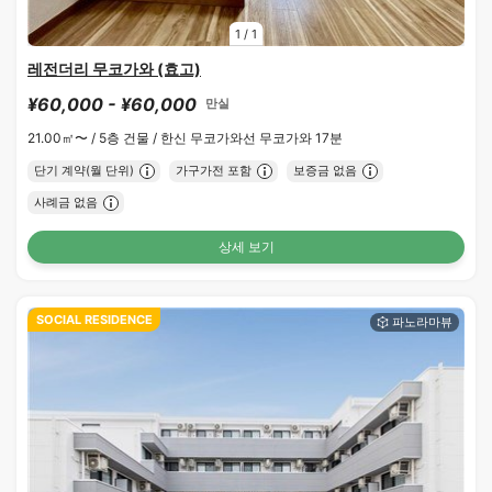
1
/
1
레전더리 무코가와 (효고)
¥60,000 - ¥60,000
만실
21.00㎡〜 /
5층 건물 /
한신 무코가와선 무코가와 17분
단기 계약(월 단위)
가구가전 포함
보증금 없음
사례금 없음
상세 보기
SOCIAL RESIDENCE