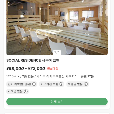
1
/
1
SOCIAL RESIDENCE 샤쿠지코엔
¥68,000 - ¥72,000
공실예정
12.15㎡〜 /
2층 건물 /
세이부 이케부쿠로선 샤쿠지이 공원 12분
단기 계약(월 단위)
가구가전 포함
보증금 없음
사례금 없음
상세 보기