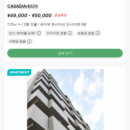
CASADIA네리마
¥49,000 - ¥50,000
공실예정
7.25㎡〜 /
2층 건물 /
세이부 토시마선 도시마엔 5분
단기 계약(월 단위)
가구가전 포함
보증금 없음
사례금 없음
상세 보기
APARTMENT