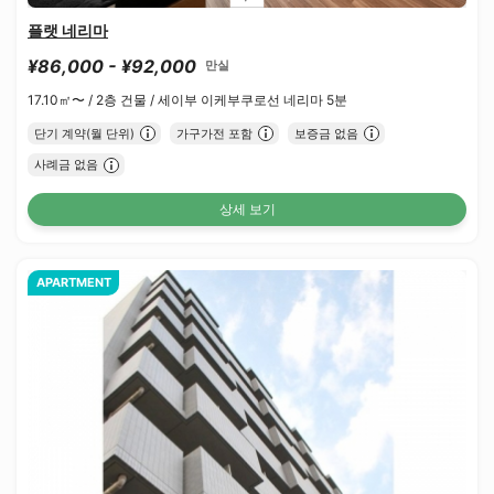
플랫 네리마
¥86,000 - ¥92,000
만실
17.10㎡〜 /
2층 건물 /
세이부 이케부쿠로선 네리마 5분
단기 계약(월 단위)
가구가전 포함
보증금 없음
사례금 없음
상세 보기
APARTMENT