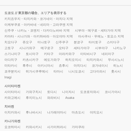
도쿄도
// 東京都の場合、エリアを表示する
키치죠우지・타치카와・코가네이・마치다 지역
이케부쿠로・아카바네・네리마・고라쿠엔 지역
신주쿠・나카노・코엔지・다카다노바바 지역
시부야・메구로・세타가야 지역
카마타・시나가와・아키하바라・아오야마 지역
아사쿠사・우에노・토요스 지역
치요다구
쥬오구
미나토구
신주쿠구
분쿄구
타이토구
스미다구
고토구
시나가와구
메구로구
오타구
세타가야구
시부야구
나카노구
스기나미구
토시마구
키타구
아라카와구
이타바시구
네리마구
아다치구
카츠시카구
에도가와구
하치오지시
타치카와시
무사시노시
미타카시
후추시
아키시마시
쵸후시
마치다시
코가네이시
히노시
코쿠분지시
히가시쿠루메시
타마시
니시도쿄시
고다이라시
훗사시
Inagi
사이타마켄
사이타마시
가와구치시
토다시
니이자시
도코로자와시
코시가야시
카와고에시
후지미노시
와라비시
Asaka
치바켄
이치카와시
후나바시시
나가레야마시
마츠도시
야치요시
카나가와켄
요코하마시
카와사키시
사가미하라시
가마쿠라