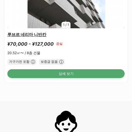
1
/
1
루브르 네리마 니반칸
¥70,000 - ¥127,000
공실
20.52㎡〜 /
8층 건물
가구가전 포함
보증금 없음
상세 보기