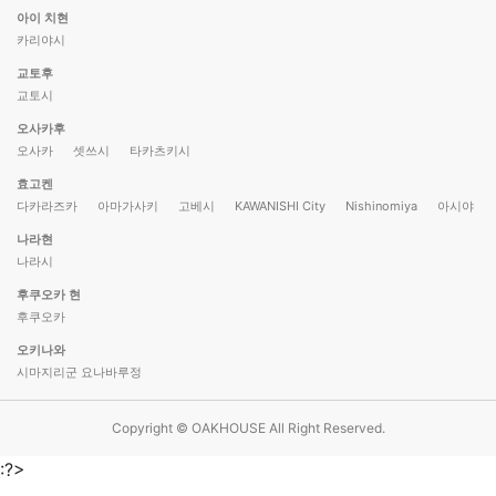
아이 치현
카리야시
교토후
교토시
오사카후
오사카
셋쓰시
타카츠키시
효고켄
다카라즈카
아마가사키
고베시
KAWANISHI City
Nishinomiya
아시야
나라현
나라시
후쿠오카 현
후쿠오카
오키나와
시마지리군 요나바루정
Copyright © OAKHOUSE All Right Reserved.
:?>