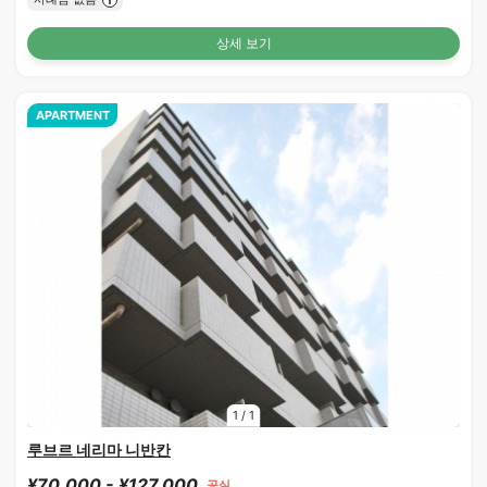
상세 보기
APARTMENT
1
/
1
루브르 네리마 니반칸
¥70,000 - ¥127,000
공실