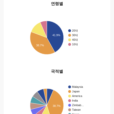
연령별
20대
41.9%
30대
40대
10대
38.7%
국적별
Malaysia
Japan
America
India
Zimbab…
38.7%
Taiwan