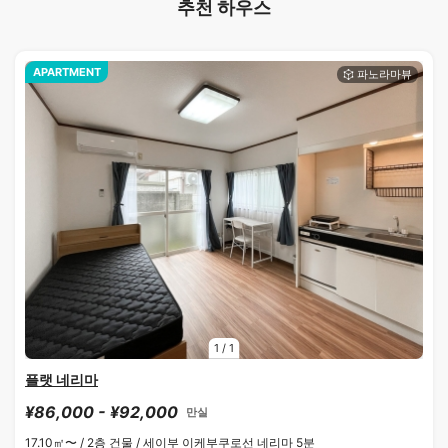
추천 하우스
APARTMENT
1
/
1
플랫 네리마
¥86,000 - ¥92,000
만실
17.10㎡〜 /
2층 건물 /
세이부 이케부쿠로선 네리마 5분