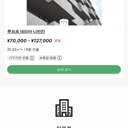
1
/
1
루브르 네리마 니반칸
¥70,000 - ¥127,000
공실
20.52㎡〜 /
8층 건물
가구가전 포함
보증금 없음
상세 보기