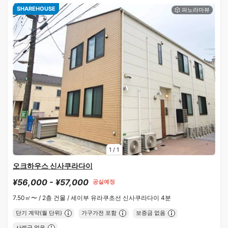
SHAREHOUSE
1
/
1
오크하우스 신사쿠라다이
¥56,000 - ¥57,000
공실예정
7.50㎡〜 /
2층 건물 /
세이부 유라쿠초선 신사쿠라다이 4분
단기 계약(월 단위)
가구가전 포함
보증금 없음
사례금 없음