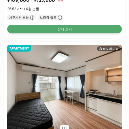
25.52㎡〜 /
6층 건물
가구가전 포함
보증금 없음
상세 보기
APARTMENT
1
/
1