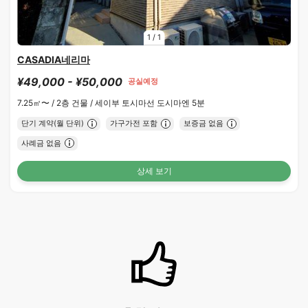
1
/
1
CASADIA네리마
¥49,000 - ¥50,000
공실예정
7.25㎡〜 /
2층 건물 /
세이부 토시마선 도시마엔 5분
단기 계약(월 단위)
가구가전 포함
보증금 없음
사례금 없음
상세 보기