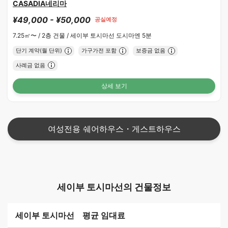
CASADIA네리마
¥49,000 - ¥50,000
공실예정
7.25㎡〜 /
2층 건물 /
세이부 토시마선 도시마엔 5분
단기 계약(월 단위)
가구가전 포함
보증금 없음
사례금 없음
상세 보기
여성전용 쉐어하우스・게스트하우스
세이부 토시마선의 건물정보
세이부 토시마선 평균 임대료