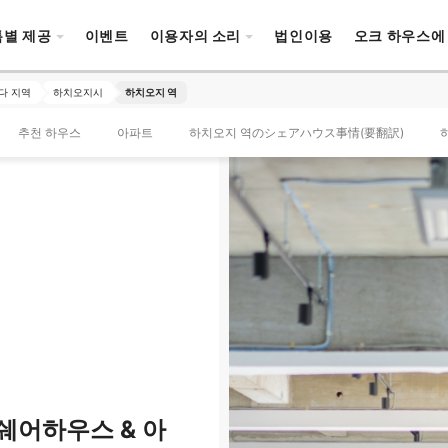
특별 제공
이벤트
이용자의 소리
법인이용
오크 하우스에
다 지역
하치오지시
하치오지 역
추천 하우스
아파트
하치오지 역のシェアハウス事情(要翻訳)
쉐어하우스 & 아