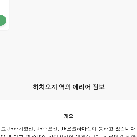
하치오지 역의 에리어 정보
개요
JR하치코선, JR쥬오선, JR요코하마선이 통하고 있습니다. 
000년 이후 역 주변에 상업시설이 생겼습니다. 하루의 이용객수