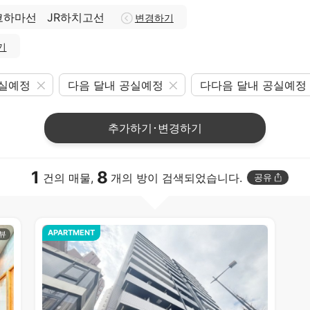
코하마선
JR하치고선
변경하기
기
공실예정
다음 달내 공실예정
다다음 달내 공실예정
추가하기･변경하기
1
8
건의 매물,
개의 방이 검색되었습니다.
공유
APARTMENT