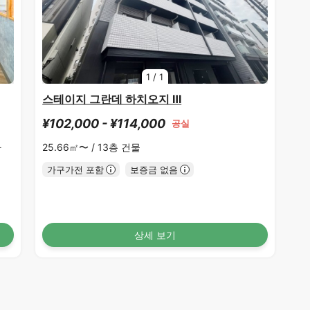
1
/
1
스테이지 그란데 하치오지 Ⅲ
¥102,000 - ¥114,000
공실
타
25.66㎡〜 /
13층 건물
가구가전 포함
보증금 없음
상세 보기