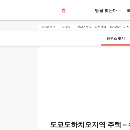
방을 찾는다
오크하우스
도쿄도
키치죠우지・타치카와・코가네이・마치
하우스 찾기
도쿄도하치오지역 주택 – 