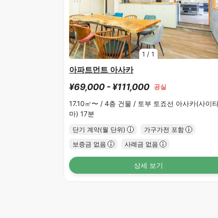
1
/
1
아파트먼트 아사카
¥69,000 - ¥111,000
공실
17.10㎡〜 /
4층 건물 /
토부 토죠선 아사카(사이
마) 17분
단기 계약(월 단위)
가구가전 포함
보증금 없음
사례금 없음
상세 보기