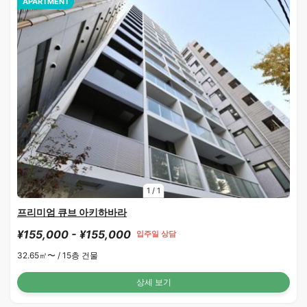
APARTMENT
1
/
1
프리미엄 큐브 아키하바라
¥155,000 - ¥155,000
입주일 상담
32.65㎡〜 /
15층 건물
상세 보기