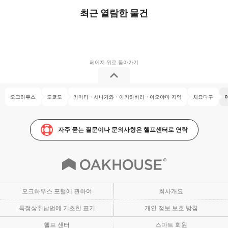
최근 열람한 물건
오크하우스
도쿄도
카마타・시나가와・아키하바라・아오야마 지역
치요다구
자주 묻는 질문이나 문의사항은 헬프센터로 연락
오크하우스 포털에 관하여
회사개요
특정상취납법에 기초한 표기
개인 정보 보호 방침
헬프 센터
스마트 회원