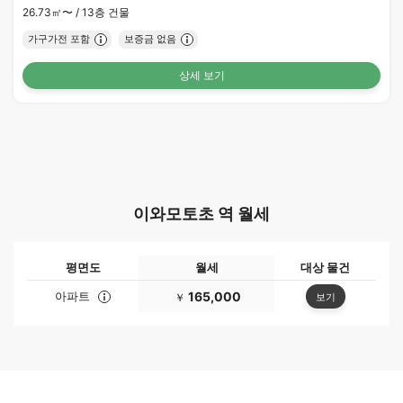
26.73㎡〜 /
13층 건물
가구가전 포함
보증금 없음
상세 보기
이와모토초 역 월세
평면도
월세
대상 물건
아파트
165,000
보기
￥