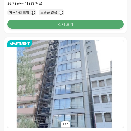
26.73㎡〜 /
13층 건물
가구가전 포함
보증금 없음
상세 보기
APARTMENT
1
/
1