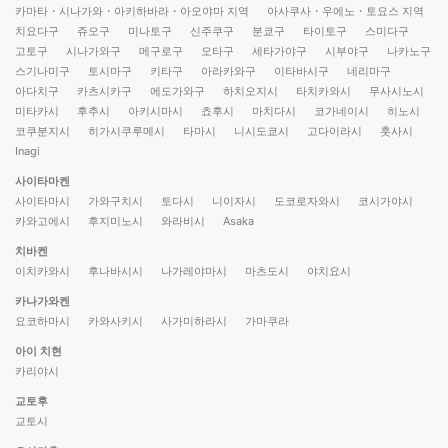
카마타・시나가와・아키하바라・아오야마 지역
아사쿠사・우에노・토요스 지역
치요다구
쥬오구
미나토구
신주쿠구
분쿄구
타이토구
스미다구
고토구
시나가와구
메구로구
오타구
세타가야구
시부야구
나카노구
스기나미구
토시마구
키타구
아라카와구
이타바시구
네리마구
아다치구
카츠시카구
에도가와구
하치오지시
타치카와시
무사시노시
미타카시
후추시
아키시마시
쵸후시
마치다시
코가네이시
히노시
코쿠분지시
히가시쿠루메시
타마시
니시도쿄시
고다이라시
훗사시
Inagi
사이타마켄
사이타마시
가와구치시
토다시
니이자시
도코로자와시
코시가야시
카와고에시
후지미노시
와라비시
Asaka
치바켄
이치카와시
후나바시시
나가레야마시
마츠도시
야치요시
카나가와켄
요코하마시
카와사키시
사가미하라시
가마쿠라
아이 치현
카리야시
교토후
교토시