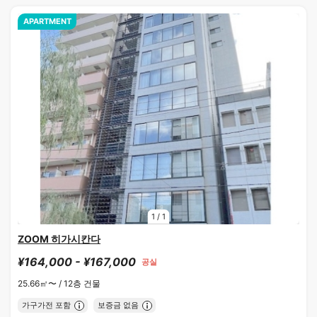
APARTMENT
1
/
1
ZOOM 히가시칸다
¥164,000 - ¥167,000
공실
25.66㎡〜 /
12층 건물
가구가전 포함
보증금 없음