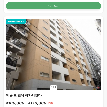
상세 보기
APARTMENT
1
/
1
메종 드 빌레 히가시칸다
¥100,000 - ¥179,000
공실