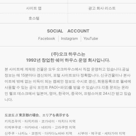
사이트 맵
광고 회사 리스트
호스텔
SOCIAL ACCOUNT
Facebook
Instagram
YouTube
(주)오크 하우스는
1992년 창업한 쉐어 하우스 운영 회사입니다.
본 사이트에 게재된 건물은 모두 오크하우스에서 직접 운영하고 있습니다.공실
정보는 매 15분마다 갱신되어, 포털 사이트보다 정확합니다. 신규건물이나 본사
이트에 밖에 없는 이득이 되는 캠페인 정보도 수시로 갱신, 회원등록으로 월세에
사용할 수 있는 공식 포인트 PAO(=파오)를 받을 수 있습니다.각종 문의는 온라
인 헬프 데스크에서 일본어, 영어, 한국어, 중국어, 프랑스어로 24시간 받고 있습
니다.
도쿄도
// 東京都の場合、エリアを表示する
키치죠우지・타치카와・코가네이・마치다 지역
이케부쿠로・아카바네・네리마・고라쿠엔 지역
신주쿠・나카노・코엔지・다카다노바바 지역
시부야・메구로・세타가야 지역