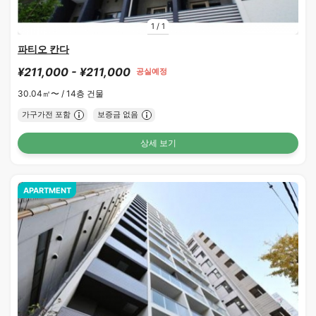
1
/
1
파티오 칸다
¥211,000 - ¥211,000
공실예정
30.04㎡〜 /
14층 건물
가구가전 포함
보증금 없음
상세 보기
APARTMENT