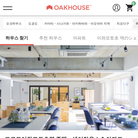
오크하우스
도쿄도
카마타・시나가와・아키하바라・아오야마 지역
치요다구
하우스 찾기
추천 하우스
아파트
이와모토초 역のシェ