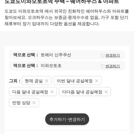
도쿄도이와모토초역 주택 – 쉐어하우스 & 아파트
도쿄도 이와모토초역 에서 외국인 친화적인 쉐어하우스와 아파트를
찾아보세요. 오크하우스는 보증금·중개수수료 없음, 가구 포함 단기
체류부터 장기 임대까지 다양한 옵션을 제공합니다.
역으로 선택：
토에이 신주쿠선
변경하기
역으로 선택：
이와모토초
변경하기
그외：
현재 공실
이번 달내 공실예정
다음 달내 공실예정
다다음 달내 공실예정
빈방 상담
추가하기･변경하기