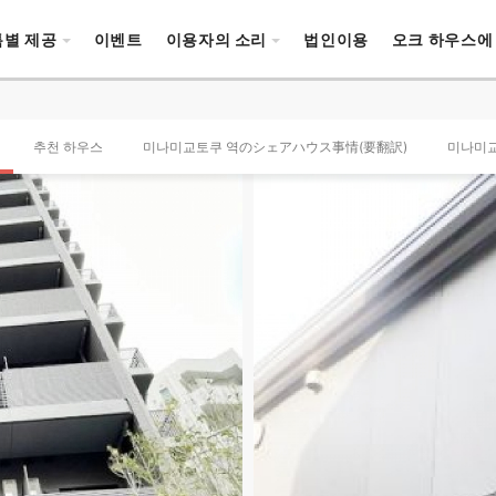
특별 제공
이벤트
이용자의 소리
법인이용
오크 하우스에
추천 하우스
미나미교토쿠 역のシェアハウス事情(要翻訳)
미나미교