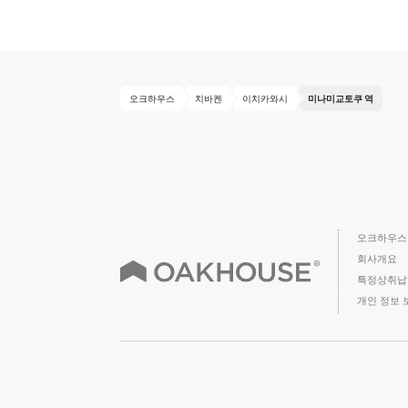
오크하우스
치바켄
이치카와시
미나미교토쿠 역
오크하우스
회사개요
특정상취납
개인 정보 