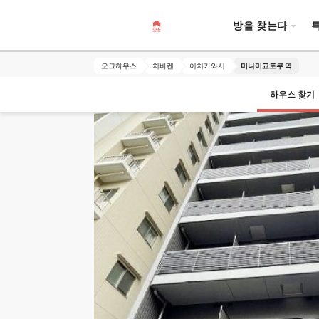
방을 찾는다
오크하우스
치바켄
이치카와시
미나미교토쿠 역
하우스 찾기