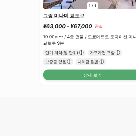
1
/
1
그랑 미나미 교토쿠
¥63,000 - ¥67,000
공실
10.00㎡〜 /
4층 건물 /
도쿄메트로 토자이선 미
교토쿠 9분
단기 계약(월 단위)
가구가전 포함
보증금 없음
사례금 없음
상세 보기