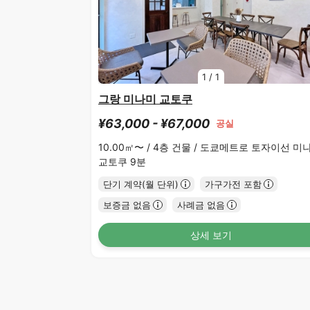
1
/
1
그랑 미나미 교토쿠
¥63,000 - ¥67,000
공실
10.00㎡〜 /
4층 건물 /
도쿄메트로 토자이선 미
교토쿠 9분
단기 계약(월 단위)
가구가전 포함
보증금 없음
사례금 없음
상세 보기