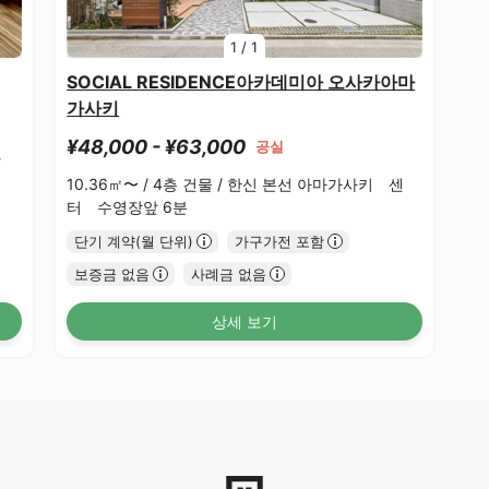
1
/
1
SOCIAL RESIDENCE아카데미아 오사카아마
가사키
¥48,000 - ¥63,000
공실
와
10.36㎡〜 /
4층 건물 /
한신 본선 아마가사키 센
터 수영장앞 6분
단기 계약(월 단위)
가구가전 포함
보증금 없음
사례금 없음
상세 보기