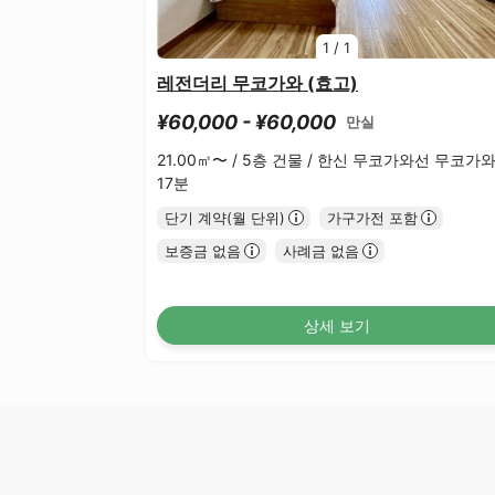
1
/
1
레전더리 무코가와 (효고)
¥60,000 - ¥60,000
만실
21.00㎡〜 /
5층 건물 /
한신 무코가와선 무코가
17분
단기 계약(월 단위)
가구가전 포함
보증금 없음
사례금 없음
상세 보기