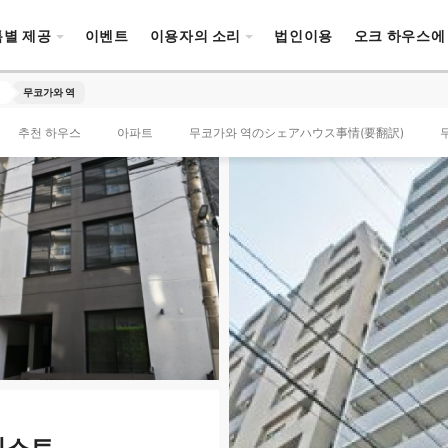
특별 제공
이벤트
이용자의 소리
법인이용
오크 하우스에
a
무코가와 역
추천 하우스
아파트
무코가와 역のシェアハウス事情(要翻訳)
리스트