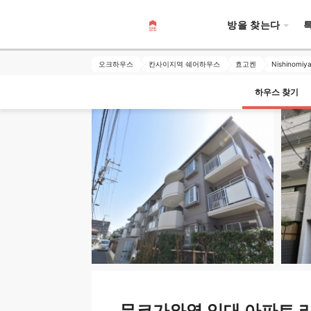
방을 찾는다
오크하우스
칸사이지역 쉐어하우스
효고켄
Nishinomiy
하우스 찾기
무코가와역 임대 아파트 