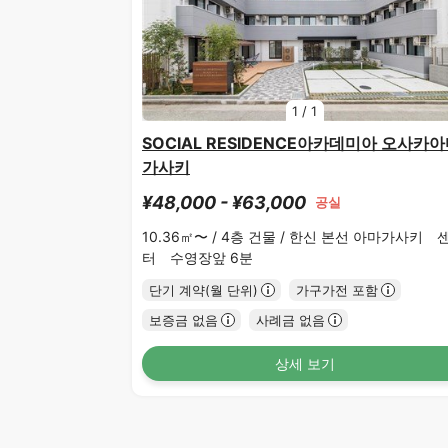
1
/
1
SOCIAL RESIDENCE아카데미아 오사카
가사키
¥48,000 - ¥63,000
공실
10.36㎡〜 /
4층 건물 /
한신 본선 아마가사키 
터 수영장앞 6분
단기 계약(월 단위)
가구가전 포함
보증금 없음
사례금 없음
상세 보기