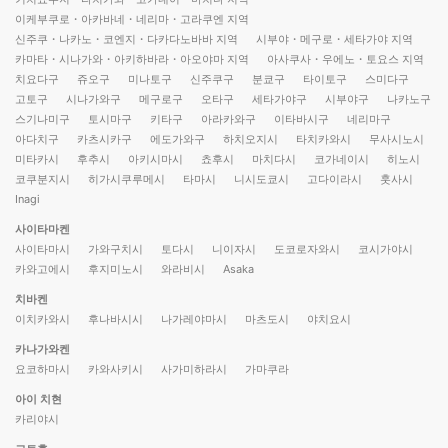
이케부쿠로・아카바네・네리마・고라쿠엔 지역
신주쿠・나카노・코엔지・다카다노바바 지역
시부야・메구로・세타가야 지역
카마타・시나가와・아키하바라・아오야마 지역
아사쿠사・우에노・토요스 지역
치요다구
쥬오구
미나토구
신주쿠구
분쿄구
타이토구
스미다구
고토구
시나가와구
메구로구
오타구
세타가야구
시부야구
나카노구
스기나미구
토시마구
키타구
아라카와구
이타바시구
네리마구
아다치구
카츠시카구
에도가와구
하치오지시
타치카와시
무사시노시
미타카시
후추시
아키시마시
쵸후시
마치다시
코가네이시
히노시
코쿠분지시
히가시쿠루메시
타마시
니시도쿄시
고다이라시
훗사시
Inagi
사이타마켄
사이타마시
가와구치시
토다시
니이자시
도코로자와시
코시가야시
카와고에시
후지미노시
와라비시
Asaka
치바켄
이치카와시
후나바시시
나가레야마시
마츠도시
야치요시
카나가와켄
요코하마시
카와사키시
사가미하라시
가마쿠라
아이 치현
카리야시