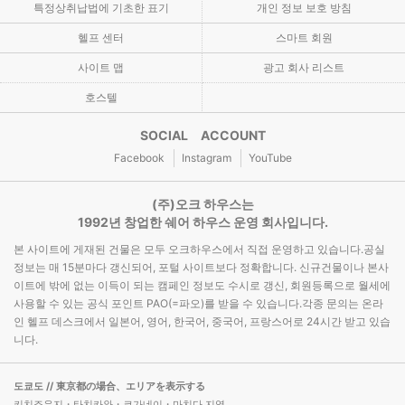
특정상취납법에 기초한 표기
개인 정보 보호 방침
헬프 센터
스마트 회원
사이트 맵
광고 회사 리스트
호스텔
SOCIAL ACCOUNT
Facebook
Instagram
YouTube
(주)오크 하우스는
1992년 창업한 쉐어 하우스 운영 회사입니다.
본 사이트에 게재된 건물은 모두 오크하우스에서 직접 운영하고 있습니다.공실
정보는 매 15분마다 갱신되어, 포털 사이트보다 정확합니다. 신규건물이나 본사
이트에 밖에 없는 이득이 되는 캠페인 정보도 수시로 갱신, 회원등록으로 월세에
사용할 수 있는 공식 포인트 PAO(=파오)를 받을 수 있습니다.각종 문의는 온라
인 헬프 데스크에서 일본어, 영어, 한국어, 중국어, 프랑스어로 24시간 받고 있습
니다.
도쿄도
// 東京都の場合、エリアを表示する
키치죠우지・타치카와・코가네이・마치다 지역