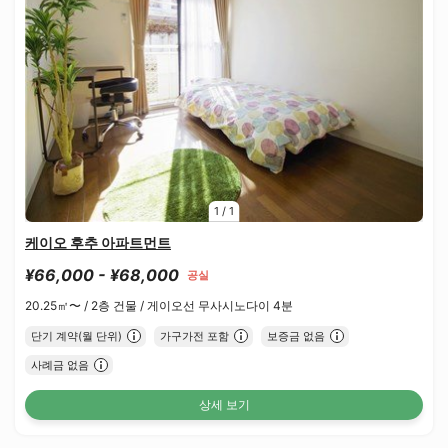
1
/
1
케이오 후추 아파트먼트
¥66,000 - ¥68,000
공실
20.25㎡〜 /
2층 건물 /
게이오선 무사시노다이 4분
단기 계약(월 단위)
가구가전 포함
보증금 없음
사례금 없음
상세 보기