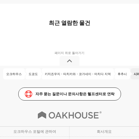
최근 열람한 물건
오크하우스
도쿄도
키치죠우지・타치카와・코가네이・마치다 지역
후추시
시
자주 묻는 질문이나 문의사항은 헬프센터로 연락
오크하우스 포털에 관하여
회사개요