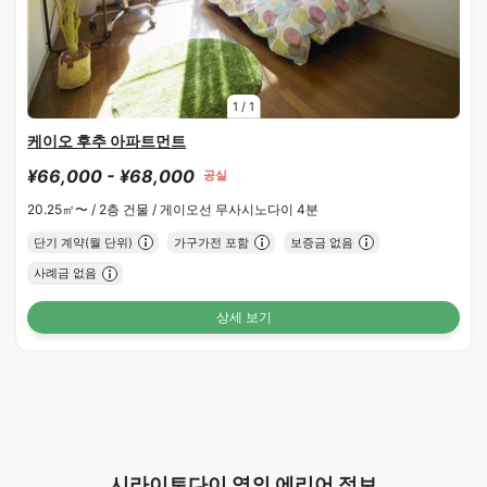
1
/
1
케이오 후추 아파트먼트
¥66,000 - ¥68,000
공실
20.25㎡〜 /
2층 건물 /
게이오선 무사시노다이 4분
단기 계약(월 단위)
가구가전 포함
보증금 없음
사례금 없음
상세 보기
시라이토다이 역의 에리어 정보