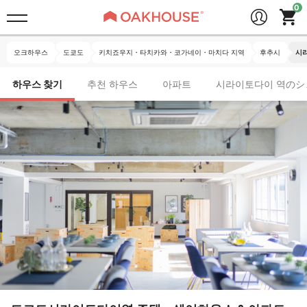
오크하우스
도쿄도
키치죠우지・타치카와・코가네이・마치다 지역
후추시
시
하우스 찾기
추천 하우스
아파트
시라이토다이 역のシ