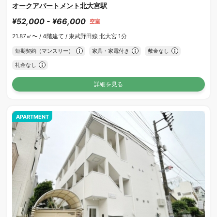
オークアパートメント北大宮駅
¥52,000 - ¥66,000
空室
21.87㎡〜 /
4階建て /
東武野田線 北大宮 1分
短期契約（マンスリー）
家具・家電付き
敷金なし
礼金なし
詳細を見る
APARTMENT