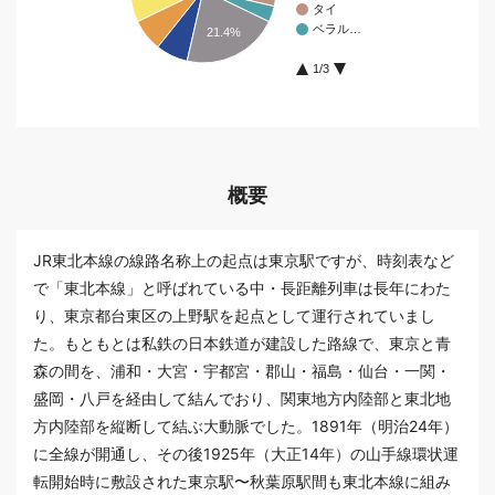
タイ
ベラル…
21.4%
1/3
概要
JR東北本線の線路名称上の起点は東京駅ですが、時刻表など
で「東北本線」と呼ばれている中・長距離列車は長年にわた
り、東京都台東区の上野駅を起点として運行されていまし
た。もともとは私鉄の日本鉄道が建設した路線で、東京と青
森の間を、浦和・大宮・宇都宮・郡山・福島・仙台・一関・
盛岡・八戸を経由して結んでおり、関東地方内陸部と東北地
方内陸部を縦断して結ぶ大動脈でした。1891年（明治24年）
に全線が開通し、その後1925年（大正14年）の山手線環状運
転開始時に敷設された東京駅〜秋葉原駅間も東北本線に組み