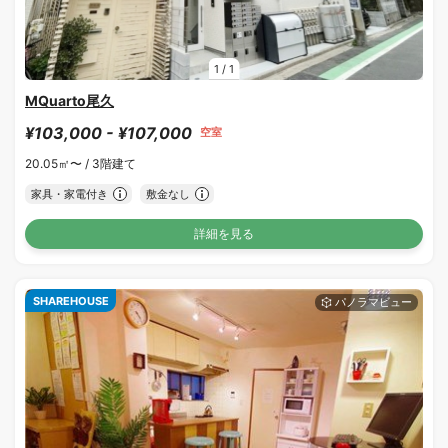
1
/
1
MQuarto尾久
¥103,000 - ¥107,000
空室
20.05㎡〜 /
3階建て
家具・家電付き
敷金なし
詳細を見る
SHAREHOUSE