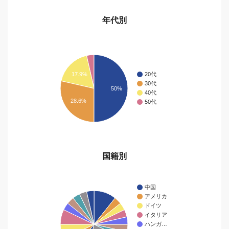
年代別
17.9%
20代
30代
50%
40代
28.6%
50代
国籍別
中国
アメリカ
ドイツ
イタリア
ハンガ…