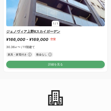
1
/
1
ジェノヴィア上野Ⅱスカイガーデン
¥166,000 - ¥169,000
空室
30.36㎡〜 /
11階建て
家具・家電付き
敷金なし
詳細を見る