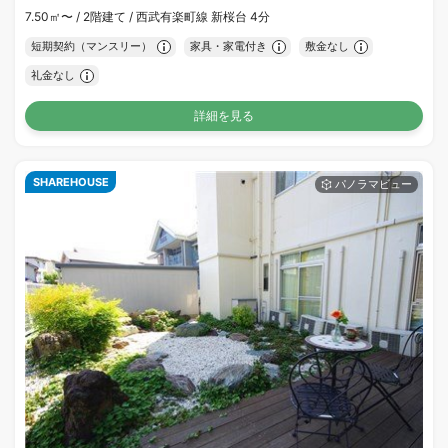
7.50㎡〜 /
2階建て /
西武有楽町線 新桜台 4分
短期契約（マンスリー）
家具・家電付き
敷金なし
礼金なし
詳細を見る
SHAREHOUSE