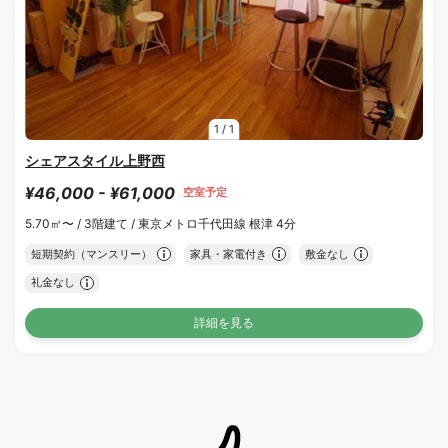
1
/
1
シェアスタイル上野西
¥46,000 - ¥61,000
空室予定
5.70㎡〜 /
3階建て /
東京メトロ千代田線 根津 4分
短期契約（マンスリー）
家具・家電付き
敷金なし
礼金なし
詳細を見る