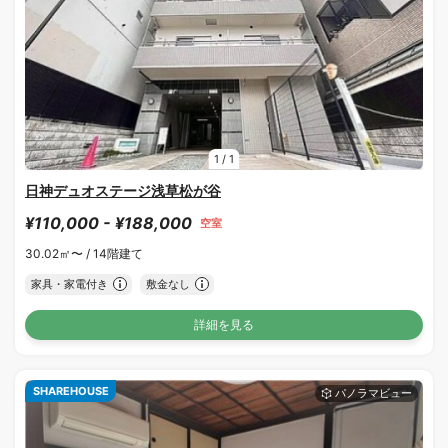
1
/
1
日神デュオステージ浅草松が谷
¥110,000 - ¥188,000
空室
30.02㎡〜 /
14階建て
家具・家電付き
敷金なし
詳細を見る
SHAREHOUSE