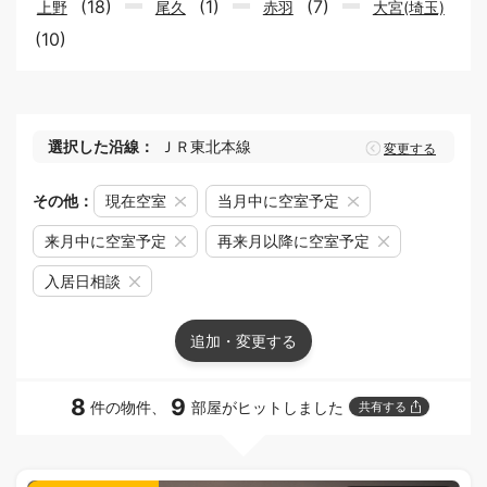
(18)
(1)
(7)
上野
尾久
赤羽
大宮(埼玉)
(10)
選択した沿線：
ＪＲ東北本線
変更する
その他：
現在空室
当月中に空室予定
来月中に空室予定
再来月以降に空室予定
入居日相談
追加・変更する
8
9
件の物件、
部屋がヒットしました
共有する