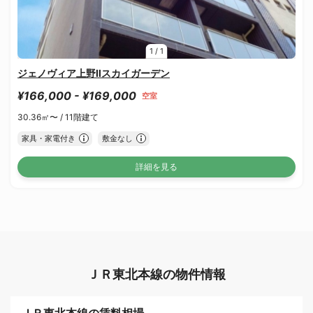
1
/
1
ジェノヴィア上野Ⅱスカイガーデン
¥166,000 - ¥169,000
空室
30.36㎡〜 /
11階建て
家具・家電付き
敷金なし
詳細を見る
ＪＲ東北本線の物件情報
ＪＲ東北本線の賃料相場