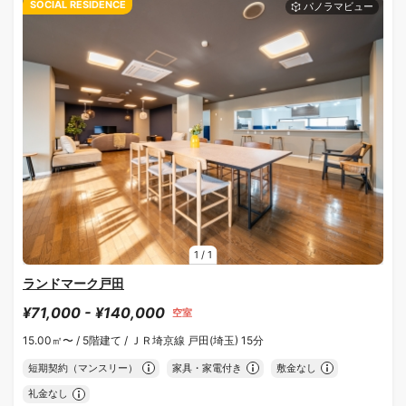
SOCIAL RESIDENCE
1
/
1
ランドマーク戸田
¥71,000 - ¥140,000
空室
15.00㎡〜 /
5階建て /
ＪＲ埼京線 戸田(埼玉) 15分
短期契約（マンスリー）
家具・家電付き
敷金なし
礼金なし