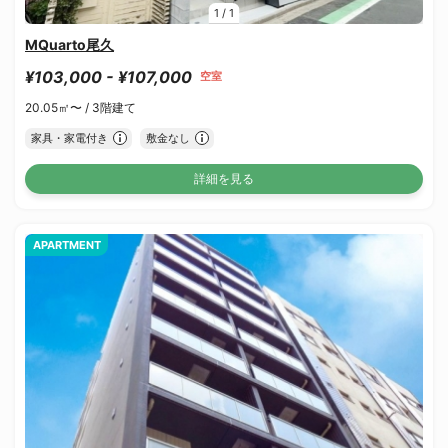
1
/
1
MQuarto尾久
¥103,000 - ¥107,000
空室
20.05㎡〜 /
3階建て
家具・家電付き
敷金なし
詳細を見る
APARTMENT