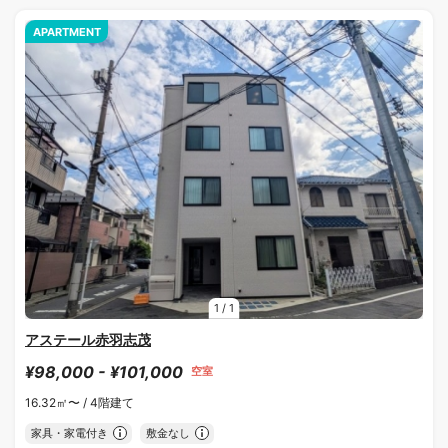
APARTMENT
1
/
1
アステール赤羽志茂
¥98,000 - ¥101,000
空室
16.32㎡〜 /
4階建て
家具・家電付き
敷金なし