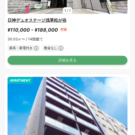
1
/
1
日神デュオステージ浅草松が谷
¥110,000 - ¥188,000
空室
30.02㎡〜 /
14階建て
家具・家電付き
敷金なし
詳細を見る
APARTMENT