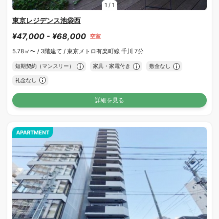
1
/
1
東京レジデンス池袋西
¥47,000 - ¥68,000
空室
5.78㎡〜 /
3階建て /
東京メトロ有楽町線 千川 7分
短期契約（マンスリー）
家具・家電付き
敷金なし
礼金なし
詳細を見る
APARTMENT