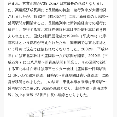
込まれ、営業距離が739.2kmと日本最長の路線となりまし
た。高度経済成長期には長距離の特急・急行列車が大幅増発
されましたが、1982年（昭和57年）に東北新幹線の大宮駅〜
盛岡駅間が開業すると、長距離列車は新幹線経由での運行に
移行し、並行する東北本線在来線列車は中距離列車に置き換
えられました。国鉄分割民営化後の1990年（平成2年）に宇
都宮線という愛称が与えられたため、関東圏では東北本線と
いう呼称は現在では使われなくなりました。2002年（平成14
年）には東北新幹線の盛岡駅〜八戸駅間が開業、2010年（平
成22年）には八戸駅〜新青森駅間も開業し、その区間で並行
する東北本線在来線は第三セクター会社（盛岡駅〜目時駅間
はIGRいわて銀河鉄道、目時駅〜青森駅間は青い森鉄道）に経
営が移管されました。この結果、東北本線在来線は東京駅〜
盛岡駅間の全長535.3kmの路線となり、山陰本線・東海道本
線に次ぐ在来線で3番目に長い路線となりました。