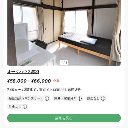
1
/
1
オークハウス赤羽
¥58,000 - ¥66,000
空室
7.40㎡〜 /
2階建て /
東京メトロ南北線 志茂 3分
短期契約（マンスリー）
家具・家電付き
敷金なし
礼金なし
詳細を見る