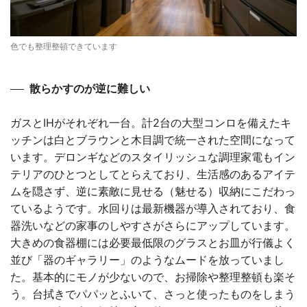
色でも整理整頓できています
散らかすのが逆に難しい
ガスとIHがそれぞれ一台。計2台の大型コンロを備えたキ
ッチンは白とブラウンと木目調で統一された空間になって
います。デロンギなどのスタイリッシュな調理家電もイン
テリアのひとつとしてとらえており、生活感のあるアイテ
ムを隠さず、逆に素敵に見せる（魅せる）収納にこだわっ
ているようです。水回りは最新機器が導入されており、食
器洗いなどの家事のしやすさがさらにアップしています。
大きめの食器棚には必要最低限のグラスとお皿が行儀よく
並び「器のギャラリー」のようなムードを放っていまし
た。基本的にモノが少ないので、お掃除や整理整頓も楽そ
う。台拭きでパパッとふいて、さっと使ったものをしまう