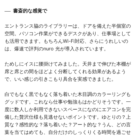
書斎的な感覚で
エントランス脇のライブラリーは、ドアを備えた半個室の
空間。パソコン作業ができるデスクがあり、仕事場として
も活用できます。もちろんWi-Fi対応、さらにうれしいの
は、爆速で評判のnuro 光が導入されています。
ためしにイスに腰掛けてみました。天井まで伸びた本棚が
席と席との間をほどよく分断してくれる効果があるよう
で、いい感じの引きこもり具合を実感できました。
白でもなく黒でもなく落ち着いた木目調のカラーリングも
グッドです。これなら仕事や勉強もはかどりそうです。一
度に数人しか利用できないスペースになのにエアコンを完
備した贅沢仕様も見逃せないポイントです。ゆとりの？上
質な？感性的な？落ち着いた？アート的な？うん、どの言
葉を当てはめても、自分だけのしっくりくる時間を過ごせ