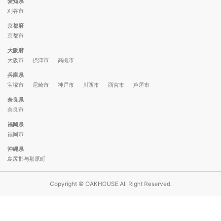
愛知県
刈谷市
京都府
京都市
大阪府
大阪市
摂津市
高槻市
兵庫県
宝塚市
尼崎市
神戸市
川西市
西宮市
芦屋市
奈良県
奈良市
福岡県
福岡市
沖縄県
島尻郡与那原町
Copyright © OAKHOUSE All Right Reserved.
この物件の詳細ページへ