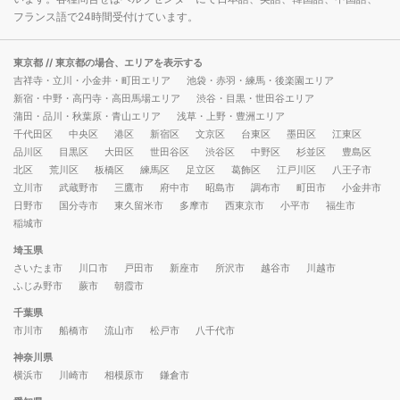
フランス語で24時間受付けています。
東京都
// 東京都の場合、エリアを表示する
吉祥寺・立川・小金井・町田エリア
池袋・赤羽・練馬・後楽園エリア
新宿・中野・高円寺・高田馬場エリア
渋谷・目黒・世田谷エリア
蒲田・品川・秋葉原・青山エリア
浅草・上野・豊洲エリア
千代田区
中央区
港区
新宿区
文京区
台東区
墨田区
江東区
品川区
目黒区
大田区
世田谷区
渋谷区
中野区
杉並区
豊島区
北区
荒川区
板橋区
練馬区
足立区
葛飾区
江戸川区
八王子市
立川市
武蔵野市
三鷹市
府中市
昭島市
調布市
町田市
小金井市
日野市
国分寺市
東久留米市
多摩市
西東京市
小平市
福生市
稲城市
埼玉県
さいたま市
川口市
戸田市
新座市
所沢市
越谷市
川越市
ふじみ野市
蕨市
朝霞市
千葉県
市川市
船橋市
流山市
松戸市
八千代市
神奈川県
横浜市
川崎市
相模原市
鎌倉市