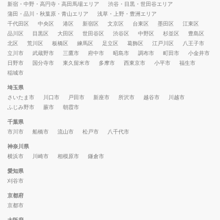
新宿・中野・高円寺・高田馬場エリア
渋谷・目黒・世田谷エリア
蒲田・品川・秋葉原・青山エリア
浅草・上野・豊洲エリア
千代田区
中央区
港区
新宿区
文京区
台東区
墨田区
江東区
品川区
目黒区
大田区
世田谷区
渋谷区
中野区
杉並区
豊島区
北区
荒川区
板橋区
練馬区
足立区
葛飾区
江戸川区
八王子市
立川市
武蔵野市
三鷹市
府中市
昭島市
調布市
町田市
小金井市
日野市
国分寺市
東久留米市
多摩市
西東京市
小平市
福生市
稲城市
埼玉県
さいたま市
川口市
戸田市
新座市
所沢市
越谷市
川越市
ふじみ野市
蕨市
朝霞市
千葉県
市川市
船橋市
流山市
松戸市
八千代市
神奈川県
横浜市
川崎市
相模原市
鎌倉市
愛知県
刈谷市
京都府
京都市
大阪府