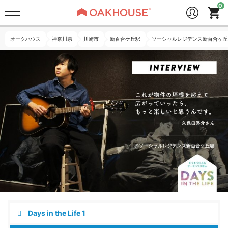
オークハウス
神奈川県
川崎市
新百合ケ丘駅
ソーシャルレジデンス新百合ヶ丘
Days in the Life 1