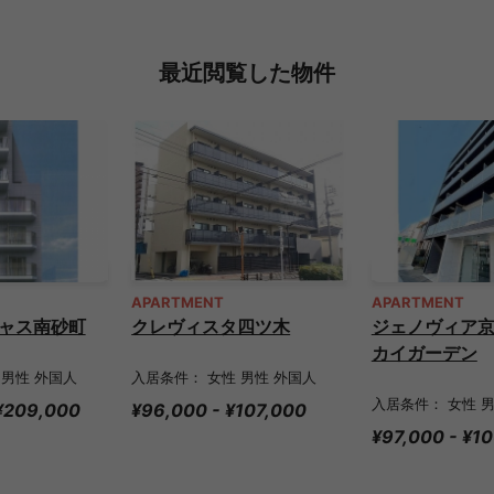
最近閲覧した物件
APARTMENT
APARTMENT
ャス南砂町
クレヴィスタ四ツ木
ジェノヴィア京
カイガーデン
 男性 外国人
入居条件： 女性 男性 外国人
入居条件： 女性 
 ¥209,000
¥96,000 - ¥107,000
¥97,000 - ¥1