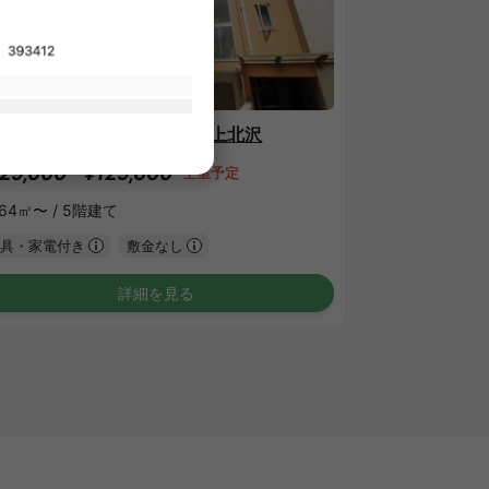
1
/
1
ゥールロワイヤル エルモア上北沢
29,000 - ¥129,000
空室予定
.64㎡〜 /
5階建て
具・家電付き
敷金なし
詳細を見る