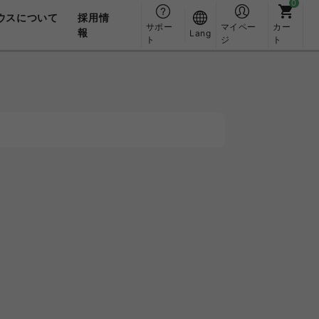
ウスについて
採用情
サポー
マイペー
カー
報
Lang
ト
ジ
ト