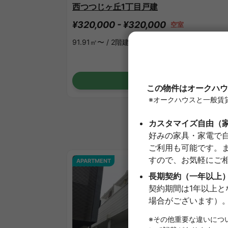
西つつじヶ丘1丁目戸建
¥320,000 - ¥320,000
空室
91.91㎡〜 /
2階建て
詳細を見る
APARTMENT