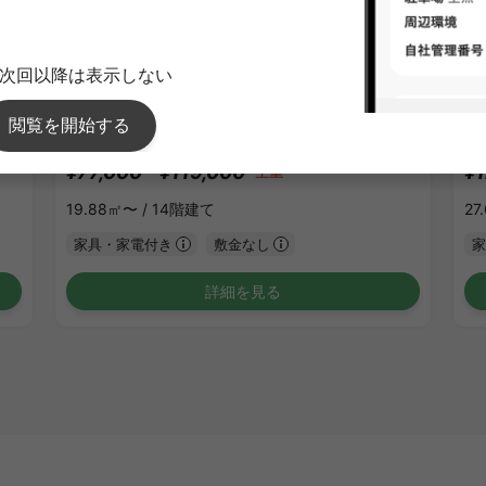
1
/
1
ガラ・シティ笹塚
ト
¥77,000 - ¥119,000
¥1
空室
19.88㎡〜 /
14階建て
27
家具・家電付き
敷金なし
家
詳細を見る