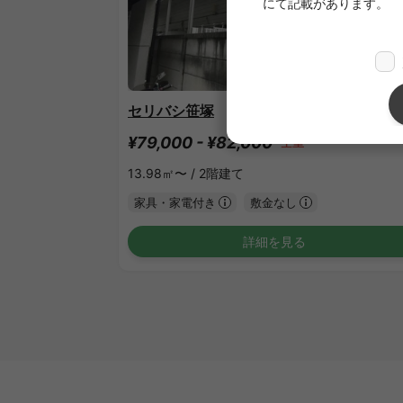
1
/
1
セリバシ笹塚
¥79,000 - ¥82,000
空室
13.98㎡〜 /
2階建て
家具・家電付き
敷金なし
詳細を見る