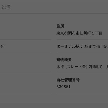
設備
住所
東京都
調布市
仙川町１丁目
5分
ターミナル駅：
駅まで仙川駅
建物概要
木造 (スレート葺) 2階建て
自社管理番号
330851