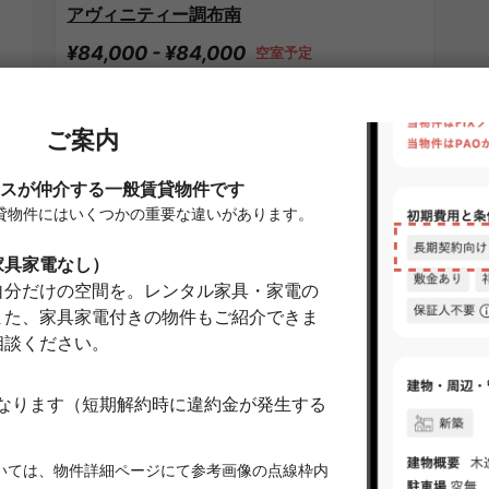
アヴィニティー調布南
¥84,000 - ¥84,000
空室予定
23.17㎡〜 /
4階建て
家具・家電付き
敷金なし
詳細を見る
京王線のシェアハウス
APARTMENT
A