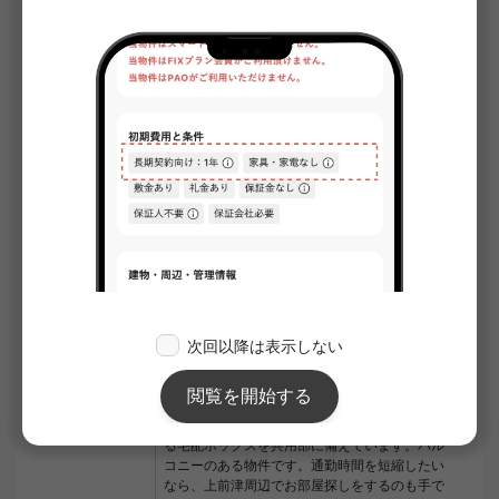
仲介手数料
賃料の1.1ヶ月分
保証会社
加入要
初回保証料:総賃料の100% 更新時:20,000円/
年毎
鍵交換費用
33,000円
室内清掃費用
55,000円
初期費用概算
¥434,750
※）契約日が月初1日の場合の概算です。
※）保証会社への保証料は含まれていません
契約期間
2年0月
備考
リブクラブ2200円(月額) SBI少額短期保険
800円(月額) セキュリティ面は、オートロッ
ク・TVインターホンなどを設置しているので
安全面でも優れております。室内設備はエアコ
ン・家具・家電付など大変充実しております。
荷物を注文する時に時間を気にしなくてよくな
る宅配ボックスを共用部に備えています。バル
コニーのある物件です。通勤時間を短縮したい
なら、上前津周辺でお部屋探しをするのも手で