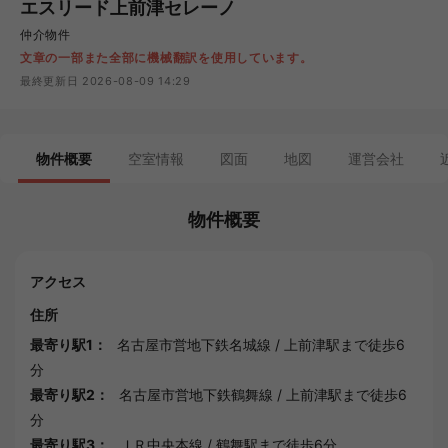
エスリード上前津セレーノ
仲介物件
文章の一部また全部に機械翻訳を使用しています。
最終更新日 2026-08-09 14:29
物件概要
空室情報
図面
地図
運営会社
物件概要
アクセス
住所
最寄り駅1：
名古屋市営地下鉄名城線
/
上前津駅
まで徒歩6
分
最寄り駅2：
名古屋市営地下鉄鶴舞線
/
上前津駅
まで徒歩6
分
最寄り駅3：
ＪＲ中央本線
/
鶴舞駅
まで徒歩6分