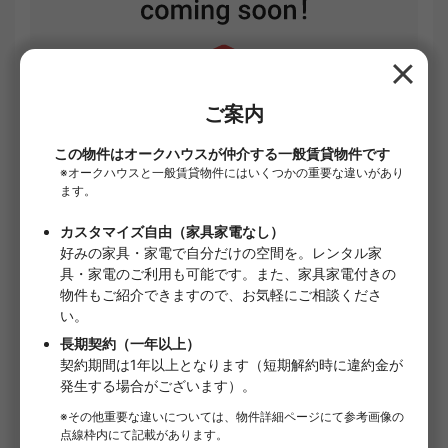
1
/
1
賃料
¥72,500
共益費・管理費
¥11,000
礼金
1ヶ月
事務手数料
22,000円
退去時精算手数
5,500円
料