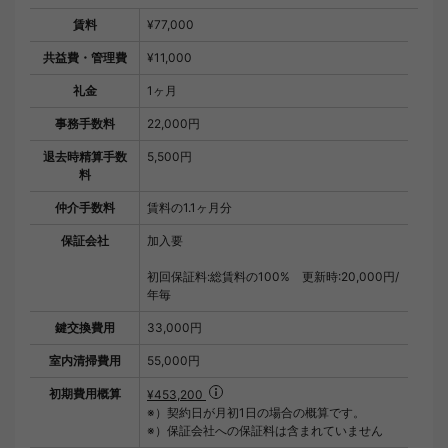
賃料
¥77,000
共益費・管理費
¥11,000
礼金
1ヶ月
事務手数料
22,000円
退去時精算手数
5,500円
料
仲介手数料
賃料の1.1ヶ月分
保証会社
加入要
初回保証料:総賃料の100% 更新時:20,000円/
年毎
鍵交換費用
33,000円
室内清掃費用
55,000円
初期費用概算
¥453,200
※）契約日が月初1日の場合の概算です。
※）保証会社への保証料は含まれていません