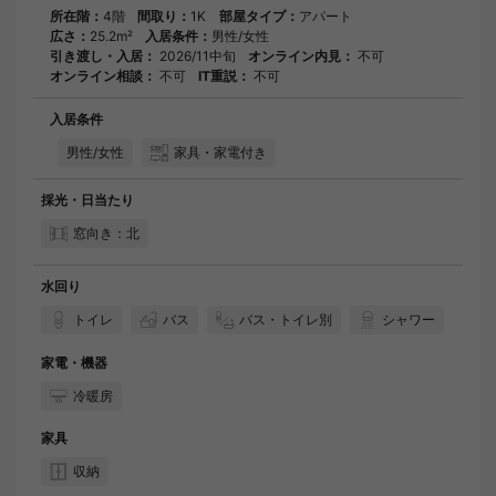
所在階：
4階
間取り：
1K
部屋タイプ：
アパート
広さ：
25.2m²
入居条件：
男性/女性
引き渡し・入居：
2026/11中旬
オンライン内見：
不可
オンライン相談：
不可
IT重説：
不可
入居条件
男性/女性
家具・家電付き
採光・日当たり
窓向き：北
水回り
トイレ
バス
バス・トイレ別
シャワー
家電・機器
冷暖房
家具
収納