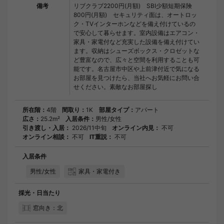
備考
リブクラブ2200円(月額) SBI少額短期保険
800円(月額) セキュリティ面は、オートロッ
ク・TVインターホンなどを備え付けているの
で安心して暮らせます。室内設備はエアコン・
家具・家電付など充実した設備を備え付けてい
ます。収納はシューズボックス・クロゼットな
ど豊富なので、広々と空間を利用することも可
能です。名古屋市中区や上前津付近で気になる
お部屋を見つけたら、当社へお気軽にお問い合
せください。素敵なお部屋探し
所在階：
4階
間取り：
1K
部屋タイプ：
アパート
広さ：
25.2m²
入居条件：
男性/女性
引き渡し・入居：
2026/11中旬
オンライン内見：
不可
オンライン相談：
不可
IT重説：
不可
入居条件
男性/女性
家具・家電付き
採光・日当たり
窓向き：北