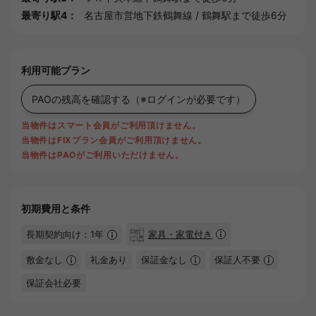
最寄り駅4：
名古屋市営地下鉄鶴舞線
/
鶴舞駅
まで徒歩6分
利用可能プラン
PAOの残高を確認する
（※ログインが必要です）
当物件はスマート会員がご利用頂けません。
当物件はFIXプラン会員がご利用頂けません。
当物件はPAOがご利用いただけません。
初期費用と条件
長期契約向け：1年
家具・家電付き
敷金なし
礼金あり
保証金なし
保証人不要
保証会社必要