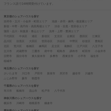
フランス語で24時間受付けています。
東京都のシェアハウスを探す
吉祥寺・立川・小金井・町田エリア
池袋・赤羽・練馬・後楽園エリア
新宿・中野・高円寺・高田馬場エリア
渋谷・目黒・世田谷エリア
蒲田・品川・秋葉原・青山エリア
浅草・上野・豊洲エリア
千代田区
中央区
港区
新宿区
文京区
台東区
墨田区
江東区
品川区
目黒区
大田区
世田谷区
渋谷区
中野区
杉並区
豊島区
北区
荒川区
板橋区
練馬区
足立区
葛飾区
江戸川区
八王子市
立川市
武蔵野市
三鷹市
府中市
昭島市
調布市
町田市
小金井市
日野市
国分寺市
東久留米市
多摩市
西東京市
小平市
福生市
稲城市
埼玉県のシェアハウスを探す
さいたま市
川口市
戸田市
新座市
所沢市
越谷市
川越市
ふじみ野市
蕨市
朝霞市
千葉県のシェアハウスを探す
市川市
船橋市
流山市
松戸市
八千代市
神奈川県のシェアハウスを探す
横浜市
川崎市
相模原市
鎌倉市
愛知県のシェアハウスを探す