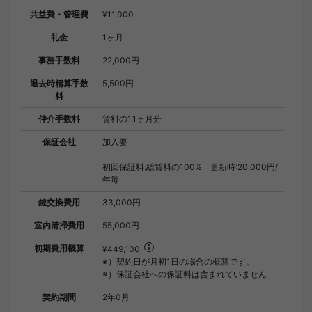
共益費・管理費
¥11,000
礼金
1ヶ月
事務手数料
22,000円
退去時精算手数
5,500円
料
仲介手数料
賃料の1.1ヶ月分
保証会社
加入要
初回保証料:総賃料の100% 更新時:20,000円/
年毎
鍵交換費用
33,000円
室内清掃費用
55,000円
初期費用概算
¥449,100
※）契約日が月初1日の場合の概算です。
※）保証会社への保証料は含まれていません
契約期間
2年0月