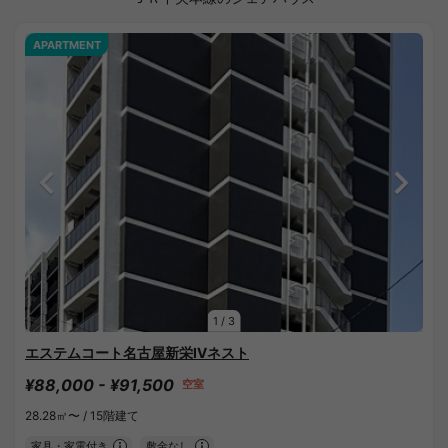
APARTMENT
1
/
3
エステムコート名古屋新栄Ⅳネスト
¥88,000 - ¥91,500
空室
28.28㎡〜 /
15階建て
家具・家電付き
敷金なし