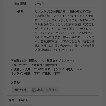
契約期間
2年0月
備考
リブクラブ2200円(月額) SBI少額短期保険
800円(月額) ノーメイクや寝起きで人と接触
することがためらうような時でも、宅配ボック
スがあるので人に会わずに荷物を受け取ること
ができます。セキュリティ面は、オートロッ
ク・TVインターホンなど充実しているので安
心して生活できます。敷金不要のマンションで
す。名古屋市中区エリアのことなら、地域に特
化した当社にお問い合わせを！確かな地域情報
と賃貸情報をご提供いたします
所在階：
6階
間取り：
1K
部屋タイプ：
アパート
広さ：
25.2m²
入居条件：
男性/女性
引き渡し・入居：
2026/11中旬
オンライン内見：
不可
オンライン相談：
不可
IT重説：
不可
入居条件
男性/女性
家具・家電付き
採光・日当たり