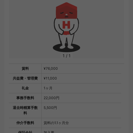
1
/
1
賃料
¥76,000
共益費・管理費
¥11,000
礼金
1ヶ月
事務手数料
22,000円
退去時精算手数
5,500円
料
仲介手数料
賃料の1.1ヶ月分
保証会社
加入要