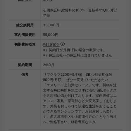
初回保証料:総賃料の100% 更新時:20,000円/
年毎
鍵交換費用
33,000円
室内清掃費用
55,000円
初期費用概算
¥449,100
※）契約日が月初1日の場合の概算です。
※）保証会社への保証料は含まれていません
契約期間
2年0月
備考
リブクラブ2200円(月額) SBI少額短期保険
800円(月額) ぜひ一度見ていただきたい、
「エスリード上前津セレーノ」です。荷物を注
文する時に時間を気にせずに済む宅配ボックス
を共用部に備え付けております。室内設備はエ
アコン・家具・家電付など大変充実しておりま
す。外装もおしゃれで快適な生活をおくること
ができるマンションです。お部屋探しも楽し
く。名古屋市中区や上前津付近のことなら当社
へご連絡下さい。経験豊富なスタ