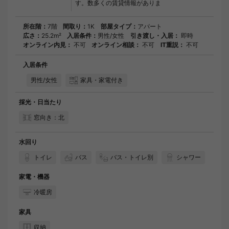
す。数多くの賃貸情報がありま
所在階：
7階
間取り：
1K
部屋タイプ：
アパート
広さ：
25.2m²
入居条件：
男性/女性
引き渡し・入居：
即時
オンライン内見：
不可
オンライン相談：
不可
IT重説：
不可
入居条件
男性/女性
家具・家電付き
採光・日当たり
窓向き：北
水回り
トイレ
バス
バス・トイレ別
シャワー
家電・機器
冷暖房
家具
収納