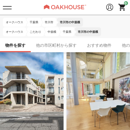
オークハウス
千葉県
市川市
市川市の中規模
オークハウス
こだわり
中規模
千葉県
市川市の中規模
物件を探す
他の市区町村から探す
おすすめ物件
他の