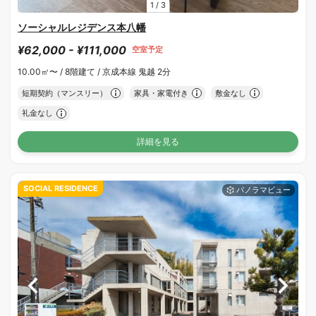
1
/
3
ソーシャルレジデンス本八幡
¥62,000 - ¥111,000
空室予定
10.00㎡〜 /
8階建て /
京成本線 鬼越 2分
短期契約（マンスリー）
家具・家電付き
敷金なし
礼金なし
詳細を見る
SOCIAL RESIDENCE