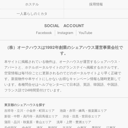
ホステル
採用情報
一人暮らしのミカタ
SOCIAL ACCOUNT
Facebook
Instagram
YouTube
（株）オークハウスは1992年創業のシェアハウス運営事業会社で
す。
本サイトに掲載されている物件は、オークハウスが運営するシェアハウス・
アパートと、ホテルポータルサイトのグランステイへ掲載するホテルです。
空室情報は毎15分ごとに更新されるのでどのポータルサイトより早く正確で
す。新規物件や本サイトにしかないお得なキャンペーン情報も随時更新して
います。各種問合せはヘルプセンターにて日本語、英語、韓国語、中国語、
フランス語で24時間受付けています。
東京都のシェアハウスを探す
吉祥寺・立川・小金井・町田エリア
池袋・赤羽・練馬・後楽園エリア
新宿・中野・高円寺・高田馬場エリア
渋谷・目黒・世田谷エリア
蒲田・品川・秋葉原・青山エリア
浅草・上野・豊洲エリア
千代田区
中央区
港区
新宿区
文京区
台東区
墨田区
江東区