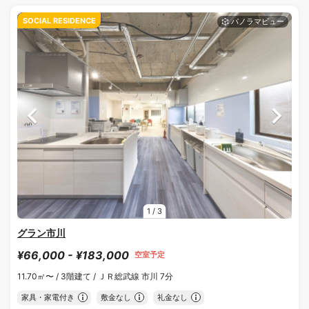
SOCIAL RESIDENCE
1
/
3
グラン市川
¥66,000 - ¥183,000
空室予定
11.70㎡〜 /
3階建て /
ＪＲ総武線 市川 7分
家具・家電付き
敷金なし
礼金なし