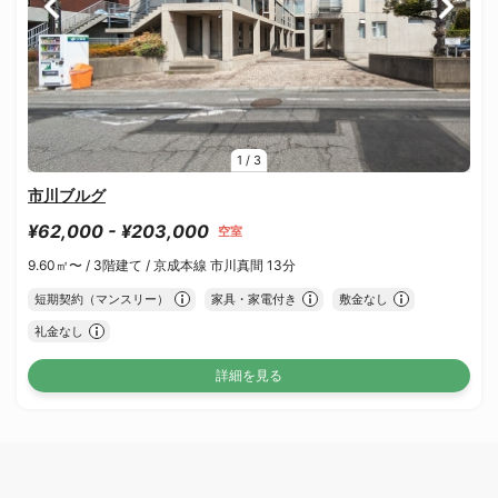
1
/
3
市川ブルグ
¥62,000 - ¥203,000
空室
9.60㎡〜 /
3階建て /
京成本線 市川真間 13分
短期契約（マンスリー）
家具・家電付き
敷金なし
礼金なし
詳細を見る