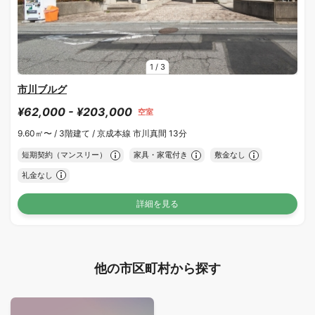
1
/
3
市川ブルグ
¥62,000 - ¥203,000
空室
9.60㎡〜 /
3階建て /
京成本線 市川真間 13分
短期契約（マンスリー）
家具・家電付き
敷金なし
礼金なし
詳細を見る
他の市区町村から探す