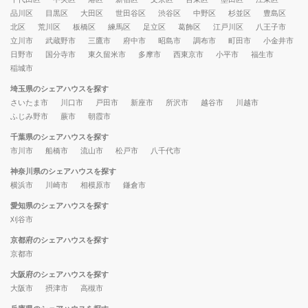
品川区
目黒区
大田区
世田谷区
渋谷区
中野区
杉並区
豊島区
北区
荒川区
板橋区
練馬区
足立区
葛飾区
江戸川区
八王子市
立川市
武蔵野市
三鷹市
府中市
昭島市
調布市
町田市
小金井市
日野市
国分寺市
東久留米市
多摩市
西東京市
小平市
福生市
稲城市
埼玉県のシェアハウスを探す
さいたま市
川口市
戸田市
新座市
所沢市
越谷市
川越市
ふじみ野市
蕨市
朝霞市
千葉県のシェアハウスを探す
市川市
船橋市
流山市
松戸市
八千代市
神奈川県のシェアハウスを探す
横浜市
川崎市
相模原市
鎌倉市
愛知県のシェアハウスを探す
刈谷市
京都府のシェアハウスを探す
京都市
大阪府のシェアハウスを探す
大阪市
摂津市
高槻市