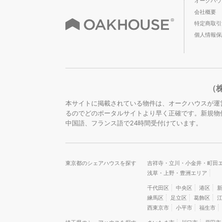
オークハウ
会社概要
特定商取引
個人情報保
（
本サイトに掲載されている物件は、オークハウスが運
るのでどのポータルサイトより早く正確です。新規物
中国語、フランス語で24時間受付けています。
東京都のシェアハウスを探す
吉祥寺・立川・小金井・町田
浅草・上野・豊洲エリア
千代田区
中央区
港区
練馬区
足立区
葛飾区
西東京市
小平市
福生市