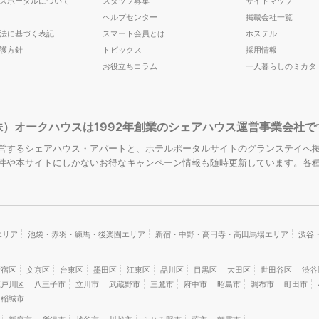
スポータルについて
スタッフ募集
サイトマップ
ヘルプセンター
掲載会社一覧
法に基づく表記
スマート会員とは
ホステル
護方針
トピックス
採用情報
お役立ちコラム
一人暮らしのミカタ
株）オークハウスは1992年創業のシェアハウス運営事業会社で
営するシェアハウス・アパートと、ホテルポータルサイトのグランステイへ掲
件や本サイトにしかないお得なキャンペーン情報も随時更新しています。各
エリア
池袋・赤羽・練馬・後楽園エリア
新宿・中野・高円寺・高田馬場エリア
渋谷
新宿区
文京区
台東区
墨田区
江東区
品川区
目黒区
大田区
世田谷区
渋谷
江戸川区
八王子市
立川市
武蔵野市
三鷹市
府中市
昭島市
調布市
町田市
稲城市