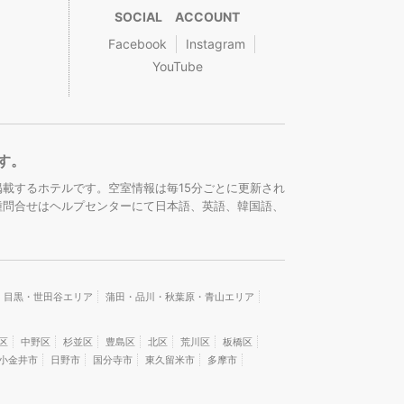
SOCIAL ACCOUNT
Facebook
Instagram
YouTube
す。
載するホテルです。空室情報は毎15分ごとに更新され
種問合せはヘルプセンターにて日本語、英語、韓国語、
・目黒・世田谷エリア
蒲田・品川・秋葉原・青山エリア
区
中野区
杉並区
豊島区
北区
荒川区
板橋区
小金井市
日野市
国分寺市
東久留米市
多摩市