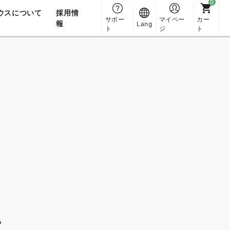
ウスについて
採用情
サポー
マイペー
カー
報
Lang
ト
ジ
ト
。