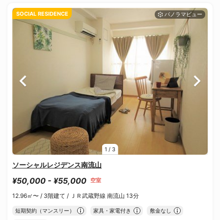
SOCIAL RESIDENCE
1
/
3
ソーシャルレジデンス南流山
¥50,000 - ¥55,000
空室
12.96㎡〜 /
3階建て /
ＪＲ武蔵野線 南流山 13分
短期契約（マンスリー）
家具・家電付き
敷金なし