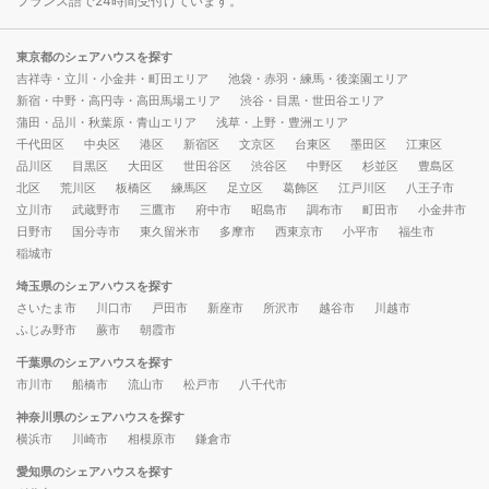
フランス語で24時間受付けています。
東京都のシェアハウスを探す
吉祥寺・立川・小金井・町田エリア
池袋・赤羽・練馬・後楽園エリア
新宿・中野・高円寺・高田馬場エリア
渋谷・目黒・世田谷エリア
蒲田・品川・秋葉原・青山エリア
浅草・上野・豊洲エリア
千代田区
中央区
港区
新宿区
文京区
台東区
墨田区
江東区
品川区
目黒区
大田区
世田谷区
渋谷区
中野区
杉並区
豊島区
北区
荒川区
板橋区
練馬区
足立区
葛飾区
江戸川区
八王子市
立川市
武蔵野市
三鷹市
府中市
昭島市
調布市
町田市
小金井市
日野市
国分寺市
東久留米市
多摩市
西東京市
小平市
福生市
稲城市
埼玉県のシェアハウスを探す
さいたま市
川口市
戸田市
新座市
所沢市
越谷市
川越市
ふじみ野市
蕨市
朝霞市
千葉県のシェアハウスを探す
市川市
船橋市
流山市
松戸市
八千代市
神奈川県のシェアハウスを探す
横浜市
川崎市
相模原市
鎌倉市
愛知県のシェアハウスを探す