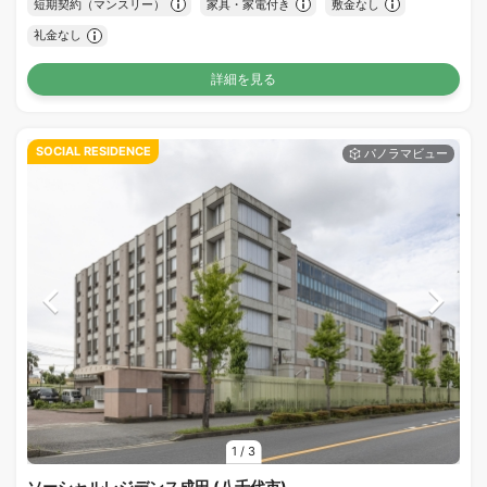
短期契約（マンスリー）
家具・家電付き
敷金なし
礼金なし
詳細を見る
SOCIAL RESIDENCE
1
/
3
ソーシャルレジデンス成田 (八千代市)