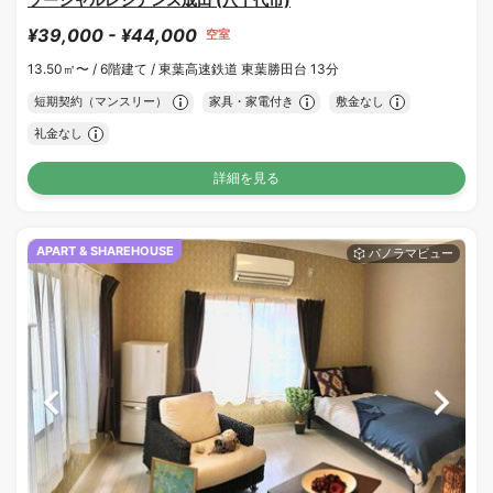
¥39,000 - ¥44,000
空室
13.50㎡〜 /
6階建て /
東葉高速鉄道 東葉勝田台 13分
短期契約（マンスリー）
家具・家電付き
敷金なし
礼金なし
詳細を見る
APART & SHAREHOUSE