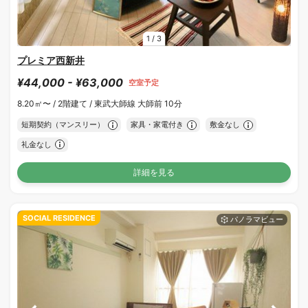
1
/
3
プレミア西新井
¥44,000 - ¥63,000
空室予定
8.20㎡〜 /
2階建て /
東武大師線 大師前 10分
短期契約（マンスリー）
家具・家電付き
敷金なし
礼金なし
詳細を見る
SOCIAL RESIDENCE