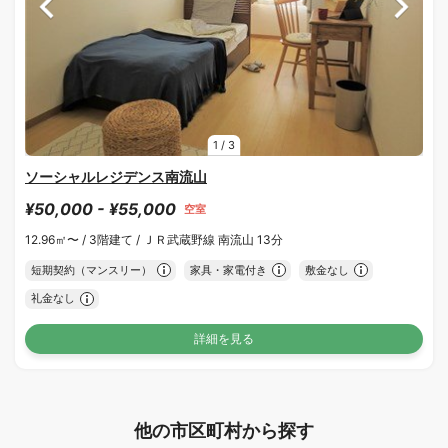
1
/
3
ソーシャルレジデンス南流山
¥50,000 - ¥55,000
空室
12.96㎡〜 /
3階建て /
ＪＲ武蔵野線 南流山 13分
短期契約（マンスリー）
家具・家電付き
敷金なし
礼金なし
詳細を見る
他の市区町村から探す