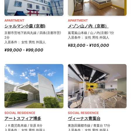
APARTMENT
APARTMENT
シャルマン小森 (京都)
メゾン山ノ内（京都）
京都市営地下鉄烏丸線 / 四条(京都市営)
嵐電嵐山本線 / 山ノ内(京都) 1分
2分
入居条件： 女性 男性 外国人
入居条件： 女性 男性 外国人
¥83,000 - ¥105,000
¥99,000 - ¥99,000
SOCIAL RESIDENCE
SOCIAL RESIDENCE
アートスフィア博多
ヴィーナス青葉台
ＪＲ鹿児島本線 / 笹原 8分
東急田園都市線 / 青葉台 17分
入居条件： 女性 男性 外国人
入居条件： 女性 男性 外国人