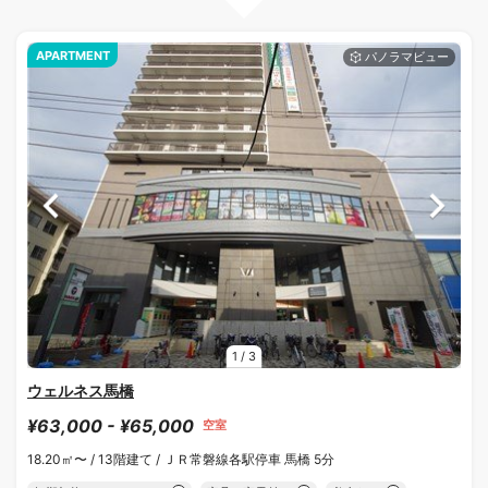
APARTMENT
1
/
3
ウェルネス馬橋
¥63,000 - ¥65,000
空室
18.20㎡〜 /
13階建て /
ＪＲ常磐線各駅停車 馬橋 5分