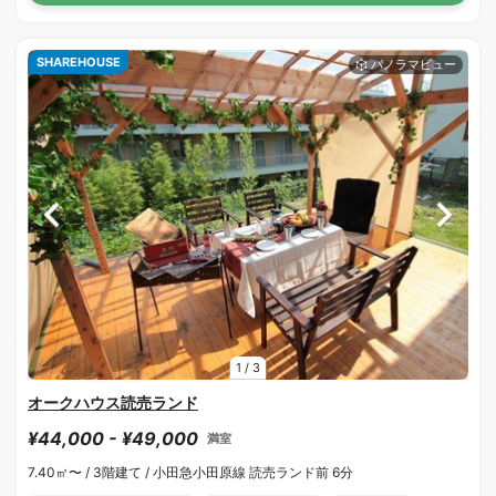
SHAREHOUSE
1
/
3
オークハウス読売ランド
¥44,000 - ¥49,000
満室
7.40㎡〜 /
3階建て /
小田急小田原線 読売ランド前 6分