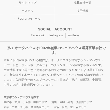
サイトマップ
掲載会社一覧
ホステル
採用情報
一人暮らしのミカタ
SOCIAL ACCOUNT
Facebook
Instagram
YouTube
（株）オークハウスは1992年創業のシェアハウス運営事業会社で
す。
本サイトに掲載されている物件は、オークハウスが運営するシェアハウス・
アパートと、ホテルポータルサイトのグランステイへ掲載するホテルです。
空室情報は毎15分ごとに更新されるのでどのポータルサイトより早く正確で
す。新規物件や本サイトにしかないお得なキャンペーン情報も随時更新して
います。各種問合せはヘルプセンターにて日本語、英語、韓国語、中国語、
フランス語で24時間受付けています。
東京都のシェアハウスを探す
吉祥寺・立川・小金井・町田エリア
池袋・赤羽・練馬・後楽園エリア
新宿・中野・高円寺・高田馬場エリア
渋谷・目黒・世田谷エリア