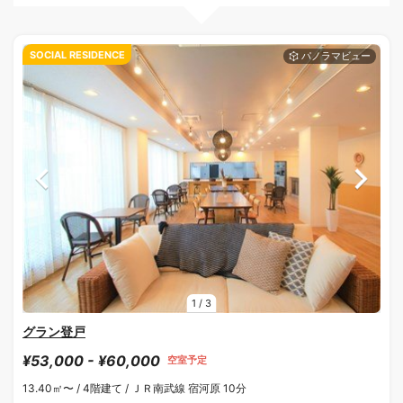
SOCIAL RESIDENCE
1
/
3
グラン登戸
¥53,000 - ¥60,000
空室予定
13.40㎡〜 /
4階建て /
ＪＲ南武線 宿河原 10分