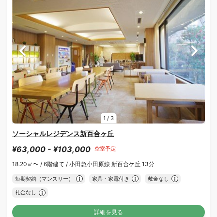
1
/
3
ソーシャルレジデンス新百合ヶ丘
¥63,000 - ¥103,000
空室予定
18.20㎡〜 /
6階建て /
小田急小田原線 新百合ケ丘 13分
短期契約（マンスリー）
家具・家電付き
敷金なし
礼金なし
詳細を見る