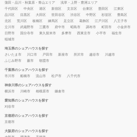
蒲田・品川・秋葉原・青山エリア
浅草・上野・豊洲エリア
千代田区
中央区
港区
新宿区
文京区
台東区
墨田区
江東区
品川区
目黒区
大田区
世田谷区
渋谷区
中野区
杉並区
豊島区
北区
荒川区
板橋区
練馬区
足立区
葛飾区
江戸川区
八王子市
立川市
武蔵野市
三鷹市
府中市
昭島市
調布市
町田市
小金井市
日野市
国分寺市
東久留米市
多摩市
西東京市
小平市
福生市
稲城市
埼玉県のシェアハウスを探す
さいたま市
川口市
戸田市
新座市
所沢市
越谷市
川越市
ふじみ野市
蕨市
朝霞市
千葉県のシェアハウスを探す
市川市
船橋市
流山市
松戸市
八千代市
神奈川県のシェアハウスを探す
横浜市
川崎市
相模原市
鎌倉市
愛知県のシェアハウスを探す
刈谷市
京都府のシェアハウスを探す
京都市
大阪府のシェアハウスを探す
大阪市
摂津市
高槻市