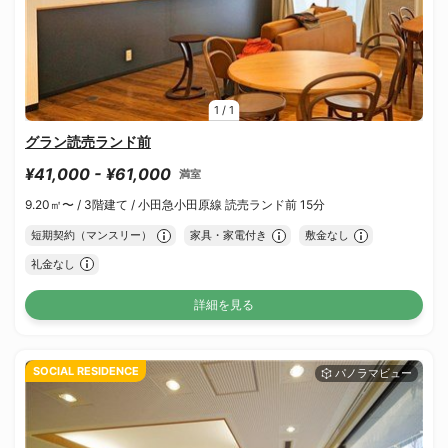
1
/
1
グラン読売ランド前
¥41,000 - ¥61,000
満室
9.20㎡〜 /
3階建て /
小田急小田原線 読売ランド前 15分
短期契約（マンスリー）
家具・家電付き
敷金なし
礼金なし
詳細を見る
SOCIAL RESIDENCE