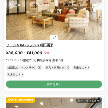
1
/
3
ソーシャルレジデンス町田栗平
¥38,000 - ¥41,000
空室
11.03㎡〜 /
2階建て /
小田急多摩線 栗平 5分
短期契約（マンスリー）
家具・家電付き
敷金なし
礼金なし
詳細を見る
SOCIAL RESIDENCE