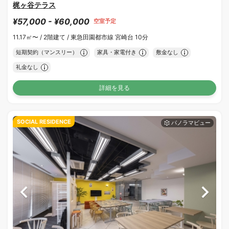
梶ヶ谷テラス
¥57,000 - ¥60,000
空室予定
11.17㎡〜 /
2階建て /
東急田園都市線 宮崎台 10分
短期契約（マンスリー）
家具・家電付き
敷金なし
礼金なし
詳細を見る
SOCIAL RESIDENCE