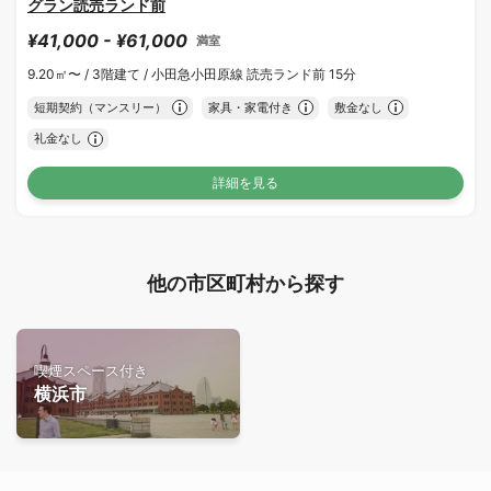
グラン読売ランド前
¥41,000 - ¥61,000
満室
9.20㎡〜 /
3階建て /
小田急小田原線 読売ランド前 15分
短期契約（マンスリー）
家具・家電付き
敷金なし
礼金なし
詳細を見る
他の市区町村から探す
喫煙スペース付き
横浜市