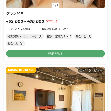
1
/
1
グラン登戸
¥53,000 - ¥60,000
空室予定
13.40㎡〜 /
4階建て /
ＪＲ南武線 宿河原 10分
短期契約（マンスリー）
家具・家電付き
敷金なし
礼金なし
詳細を見る
SOCIAL RESIDENCE