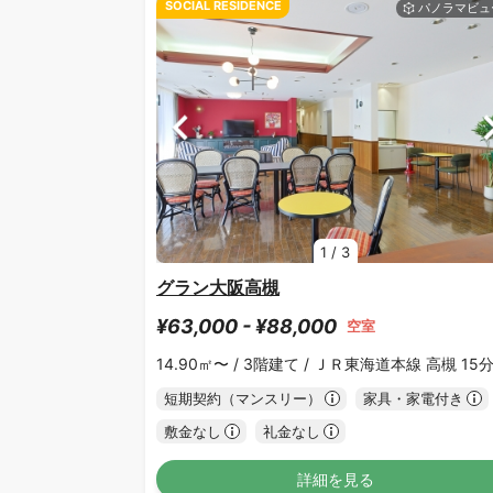
SOCIAL RESIDENCE
1
/
3
グラン大阪高槻
¥63,000 - ¥88,000
空室
14.90㎡〜 /
3階建て /
ＪＲ東海道本線 高槻 15
短期契約（マンスリー）
家具・家電付き
敷金なし
礼金なし
詳細を見る