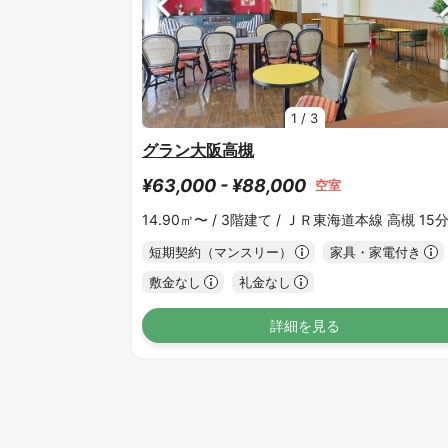
1
/
3
グラン大阪高槻
¥63,000 - ¥88,000
空室
14.90㎡〜 /
3階建て /
ＪＲ東海道本線 高槻 15
短期契約（マンスリー）
家具・家電付き
敷金なし
礼金なし
詳細を見る