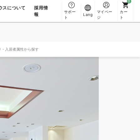
ウスについて
採用情
サポー
マイペー
カー
報
Lang
ト
ジ
ト
り・入居者属性から探す