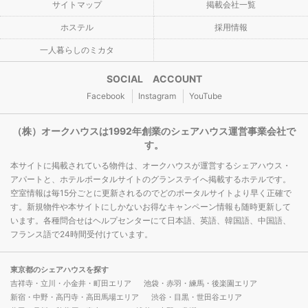
サイトマップ
掲載会社一覧
ホステル
採用情報
一人暮らしのミカタ
SOCIAL ACCOUNT
Facebook
Instagram
YouTube
（株）オークハウスは1992年創業のシェアハウス運営事業会社で
す。
本サイトに掲載されている物件は、オークハウスが運営するシェアハウス・
アパートと、ホテルポータルサイトのグランステイへ掲載するホテルです。
空室情報は毎15分ごとに更新されるのでどのポータルサイトより早く正確で
す。新規物件や本サイトにしかないお得なキャンペーン情報も随時更新して
います。各種問合せはヘルプセンターにて日本語、英語、韓国語、中国語、
フランス語で24時間受付けています。
東京都のシェアハウスを探す
吉祥寺・立川・小金井・町田エリア
池袋・赤羽・練馬・後楽園エリア
新宿・中野・高円寺・高田馬場エリア
渋谷・目黒・世田谷エリア