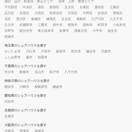
蒲田・品川・秋葉原・青山エリア
浅草・上野・豊洲エリア
千代田区
中央区
港区
新宿区
文京区
台東区
墨田区
江東区
品川区
目黒区
大田区
世田谷区
渋谷区
中野区
杉並区
豊島区
北区
荒川区
板橋区
練馬区
足立区
葛飾区
江戸川区
八王子市
立川市
武蔵野市
三鷹市
府中市
昭島市
調布市
町田市
小金井市
日野市
国分寺市
東久留米市
多摩市
西東京市
小平市
福生市
稲城市
埼玉県のシェアハウスを探す
さいたま市
川口市
戸田市
新座市
所沢市
越谷市
川越市
ふじみ野市
蕨市
朝霞市
千葉県のシェアハウスを探す
市川市
船橋市
流山市
松戸市
八千代市
神奈川県のシェアハウスを探す
横浜市
川崎市
相模原市
鎌倉市
愛知県のシェアハウスを探す
刈谷市
京都府のシェアハウスを探す
京都市
大阪府のシェアハウスを探す
大阪市
摂津市
高槻市